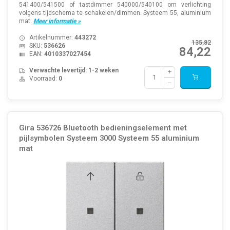
541400/541500 of tastdimmer 540000/540100 om verlichting
volgens tijdschema te schakelen/dimmen. Systeem 55, aluminium
mat.
Meer informatie »
Artikelnummer:
443272
135,82
SKU:
536626
84,22
EAN:
4010337027454
Verwachte levertijd: 1-2 weken
Voorraad:
0
Gira 536726 Bluetooth bedieningselement met
pijlsymbolen Systeem 3000 Systeem 55 aluminium
mat