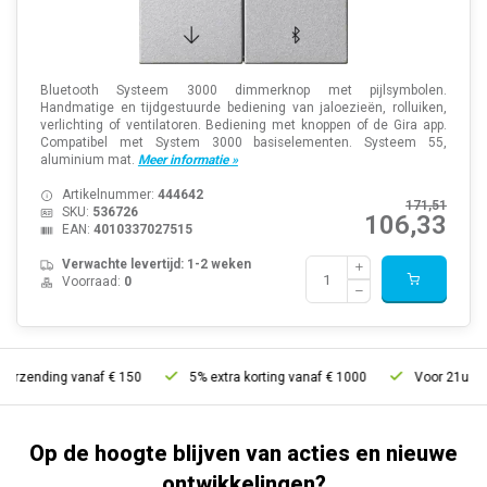
Bluetooth Systeem 3000 dimmerknop met pijlsymbolen.
Handmatige en tijdgestuurde bediening van jaloezieën, rolluiken,
verlichting of ventilatoren. Bediening met knoppen of de Gira app.
Compatibel met System 3000 basiselementen. Systeem 55,
aluminium mat.
Meer informatie »
Artikelnummer:
444642
171,51
SKU:
536726
106,33
EAN:
4010337027515
Verwachte levertijd: 1-2 weken
Voorraad:
0
zending vanaf € 150
5% extra korting vanaf € 1000
Voor 21u bestel
Op de hoogte blijven van acties en nieuwe
ontwikkelingen?