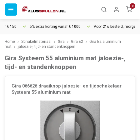
0
€ 150
5% extra korting vanaf € 1000
Voor 21u besteld, morgen in hui
Home
Schakelmateriaal
Gira
Gira E2
Gira E2 aluminium
mat
jaloezie-, tijd- en standenknoppen
Gira Systeem 55 aluminium mat jaloezie-,
tijd- en standenknoppen
Gira 066626 draaiknop jaloezie- en tijdschakelaar
Systeem 55 aluminium mat