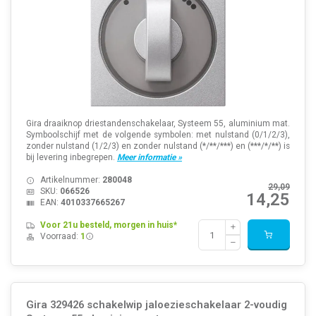
Gira draaiknop driestandenschakelaar, Systeem 55, aluminium mat.
Symboolschijf met de volgende symbolen: met nulstand (0/1/2/3),
zonder nulstand (1/2/3) en zonder nulstand (*/**/***) en (***/*/**) is
bij levering inbegrepen.
Meer informatie »
Artikelnummer:
280048
29,09
SKU:
066526
14,25
EAN:
4010337665267
Voor 21u besteld, morgen in huis*
Voorraad:
1
Gira 329426 schakelwip jaloezieschakelaar 2-voudig