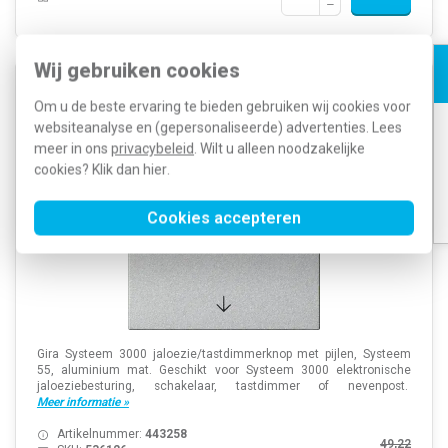
Wij gebruiken cookies
Gira 536126 Systeem 3000 jaloezie/tastdimmerknop
Om u de beste ervaring te bieden gebruiken wij cookies voor
met pijlen Systeem 55 aluminium mat
websiteanalyse en (gepersonaliseerde) advertenties. Lees
meer in ons
privacybeleid
. Wilt u alleen noodzakelijke
cookies? Klik dan
hier
.
Cookies accepteren
Gira Systeem 3000 jaloezie/tastdimmerknop met pijlen, Systeem
55, aluminium mat. Geschikt voor Systeem 3000 elektronische
jaloeziebesturing, schakelaar, tastdimmer of nevenpost.
Meer informatie »
Artikelnummer:
443258
49,22