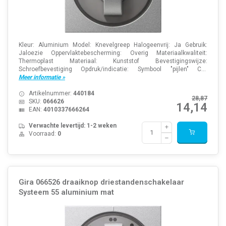
Kleur: Aluminium Model: Knevelgreep Halogeenvrij: Ja Gebruik:
Jaloezie Oppervlaktebescherming: Overig Materiaalkwaliteit:
Thermoplast Materiaal: Kunststof Bevestigingswijze:
Schroefbevestiging Opdruk/indicatie: Symbool "pijlen" C...
Meer informatie »
Artikelnummer:
440184
28,87
SKU:
066626
14,14
EAN:
4010337666264
Verwachte levertijd: 1-2 weken
Voorraad:
0
Gira 066526 draaiknop driestandenschakelaar
Systeem 55 aluminium mat