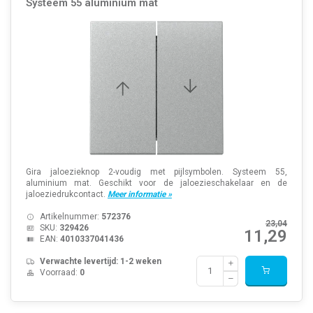
Systeem 55 aluminium mat
Gira jaloezieknop 2-voudig met pijlsymbolen. Systeem 55,
aluminium mat. Geschikt voor de jaloezieschakelaar en de
jaloeziedrukcontact.
Meer informatie »
Artikelnummer:
572376
23,04
SKU:
329426
11,29
EAN:
4010337041436
Verwachte levertijd: 1-2 weken
Voorraad:
0