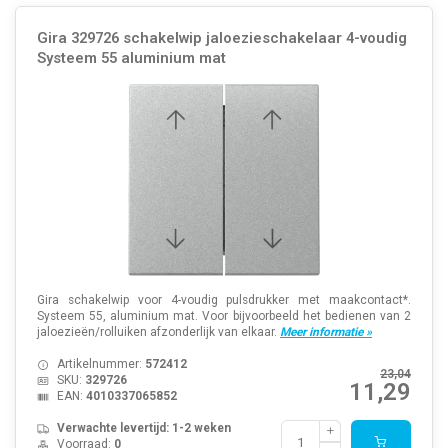
Gira 329726 schakelwip jaloezieschakelaar 4-voudig
Systeem 55 aluminium mat
Gira schakelwip voor 4-voudig pulsdrukker met maakcontact*.
Systeem 55, aluminium mat. Voor bijvoorbeeld het bedienen van 2
jaloezieën/rolluiken afzonderlijk van elkaar.
Meer informatie »
Artikelnummer:
572412
23,04
SKU:
329726
11,29
EAN:
4010337065852
Verwachte levertijd: 1-2 weken
Voorraad:
0