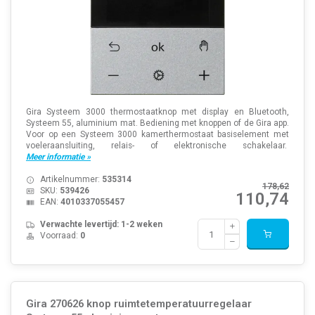
Gira Systeem 3000 thermostaatknop met display en Bluetooth,
Systeem 55, aluminium mat. Bediening met knoppen of de Gira app.
Voor op een Systeem 3000 kamerthermostaat basiselement met
voeleraansluiting, relais- of elektronische schakelaar.
Meer informatie »
Artikelnummer:
535314
178,62
SKU:
539426
110,74
EAN:
4010337055457
Verwachte levertijd: 1-2 weken
Voorraad:
0
Gira 270626 knop ruimtetemperatuurregelaar