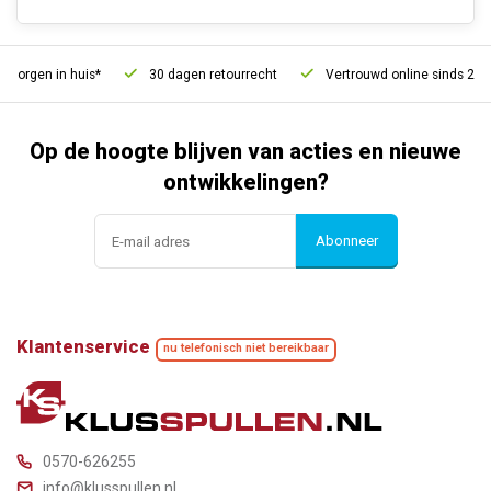
morgen in huis*
30 dagen retourrecht
Vertrouwd online sinds 2006
Op de hoogte blijven van acties en nieuwe
ontwikkelingen?
Abonneer
Klantenservice
nu telefonisch niet bereikbaar
0570-626255
info@klusspullen.nl