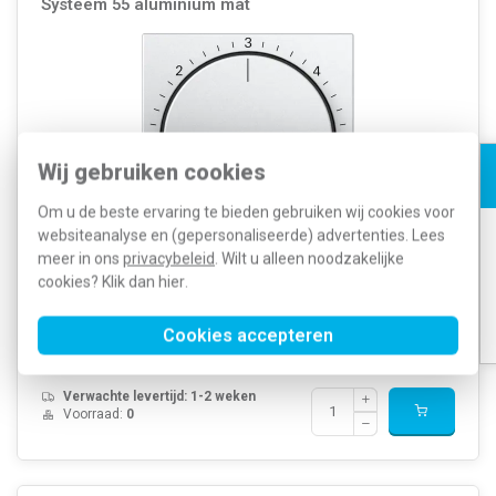
Systeem 55 aluminium mat
Wij gebruiken cookies
Om u de beste ervaring te bieden gebruiken wij cookies voor
websiteanalyse en (gepersonaliseerde) advertenties. Lees
meer in ons
privacybeleid
. Wilt u alleen noodzakelijke
Gira draaiknop, Systeem 55, aluminium mat, ten behoeve van de
cookies? Klik dan
hier
.
ruimtetemperatuurregelaar 247000.
Meer informatie »
Artikelnummer:
563482
Cookies accepteren
19,12
SKU:
270626
11,86
EAN:
4010337104230
Verwachte levertijd: 1-2 weken
Voorraad:
0