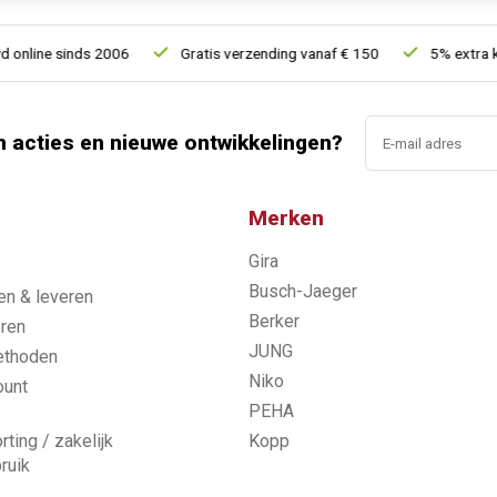
ine sinds 2006
Gratis verzending vanaf € 150
5% extra korti
n acties en nieuwe ontwikkelingen?
Merken
Gira
s
Busch-Jaeger
n & leveren
Berker
ren
JUNG
ethoden
Niko
ount
PEHA
rting / zakelijk
Kopp
ruik