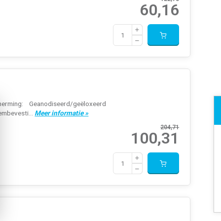
60,16
erming: Geanodiseerd/geëloxeerd
embevesti...
Meer informatie »
204,71
100,31