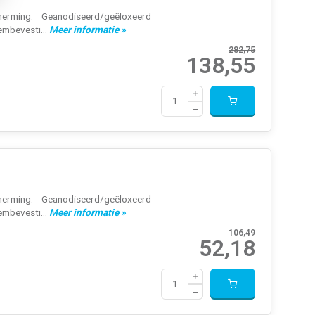
erming: Geanodiseerd/geëloxeerd
embevesti...
Meer informatie »
282,75
138,55
erming: Geanodiseerd/geëloxeerd
embevesti...
Meer informatie »
106,49
52,18