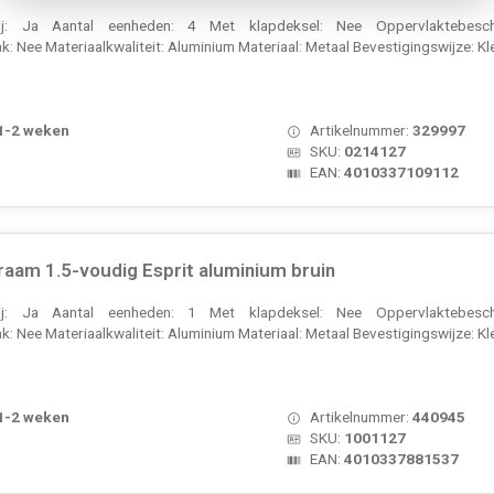
rij: Ja Aantal eenheden: 4 Met klapdeksel: Nee Oppervlaktebesch
k: Nee Materiaalkwaliteit: Aluminium Materiaal: Metaal Bevestigingswijze: Kl
 1-2 weken
Artikelnummer:
329997
SKU:
0214127
EAN:
4010337109112
aam 1.5-voudig Esprit aluminium bruin
rij: Ja Aantal eenheden: 1 Met klapdeksel: Nee Oppervlaktebesch
k: Nee Materiaalkwaliteit: Aluminium Materiaal: Metaal Bevestigingswijze: Kl
 1-2 weken
Artikelnummer:
440945
SKU:
1001127
EAN:
4010337881537