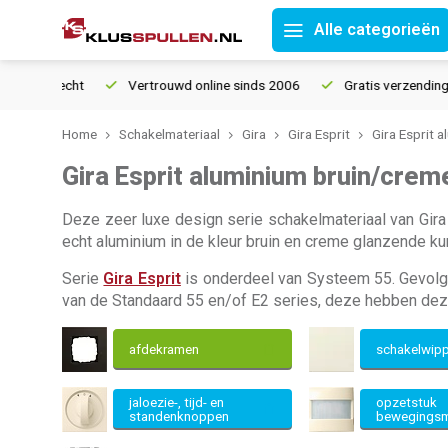
Alle categorieën
ourrecht
Vertrouwd online sinds 2006
Gratis verzending vana
Home
Schakelmateriaal
Gira
Gira Esprit
Gira Esprit 
Gira Esprit aluminium bruin/crem
Deze zeer luxe design serie schakelmateriaal van Gira
echt aluminium in de kleur bruin en creme glanzende ku
Serie
Gira Esprit
is onderdeel van Systeem 55. Gevolg 
van de Standaard 55 en/of E2 series, deze hebben de
afdekramen
schakelwip
jaloezie-, tijd- en
opzetstuk
standenknoppen
bewegingsm