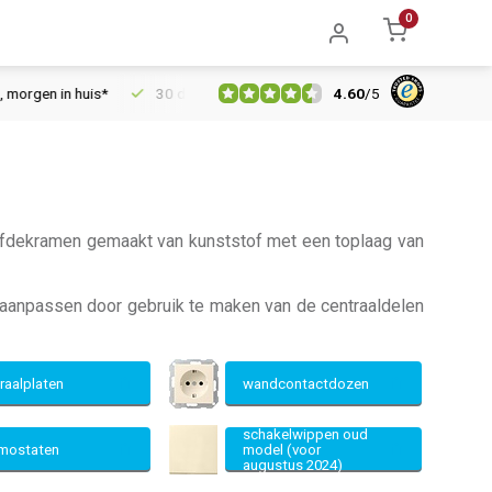
0
4.60
/
5
n in huis*
30 dagen retourrecht
Vertrouwd online sinds 2006
t afdekramen gemaakt van kunststof met een toplaag van
 aanpassen door gebruik te maken van de centraaldelen
raalplaten
wandcontactdozen
schakelwippen oud
rmostaten
model (voor
augustus 2024)