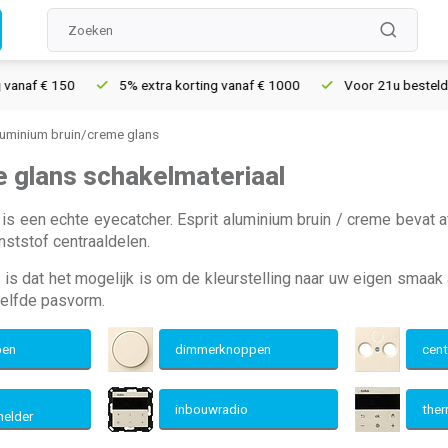
f € 150
5% extra korting vanaf € 1000
Voor 21u besteld, morge
aluminium bruin/creme glans
e glans schakelmateriaal
 is een echte eyecatcher. Esprit aluminium bruin / creme beva
nststof centraaldelen.
is dat het mogelijk is om de kleurstelling naar uw eigen smaak
zelfde pasvorm.
pen
dimmerknoppen
cent
inbouwradio
the
elder