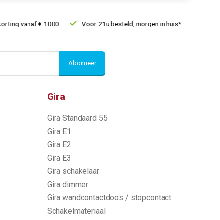
ng vanaf € 1000
Voor 21u besteld, morgen in huis*
30 dagen 
Abonneer
Gira
Gira Standaard 55
Gira E1
Gira E2
Gira E3
Gira schakelaar
Gira dimmer
Gira wandcontactdoos / stopcontact
Schakelmateriaal