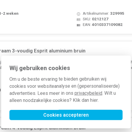
 1-2 weken
Artikelnummer:
329995
SKU:
0212127
EAN:
4010337109082
raam 3-voudig Esprit aluminium bruin
rij: Ja Aantal eenheden: 3 Met klapdeksel: Nee Oppervlaktebesch
Wij gebruiken cookies
k: Nee Materiaalkwaliteit: Aluminium Materiaal: Metaal Bevestigingswijze: Kl
Om u de beste ervaring te bieden gebruiken wij
cookies voor websiteanalyse en (gepersonaliseerde)
 1-2 weken
Artikelnummer:
329996
advertenties. Lees meer in ons
privacybeleid
. Wilt u
SKU:
0213127
alleen noodzakelijke cookies? Klik dan
hier
.
EAN:
4010337109099
Cookies accepteren
raam 4-voudig Esprit aluminium bruin