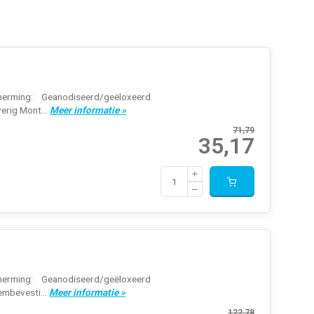
erming: Geanodiseerd/geëloxeerd
verig Mont...
Meer informatie »
71,79
35,17
erming: Geanodiseerd/geëloxeerd
embevesti...
Meer informatie »
122,78