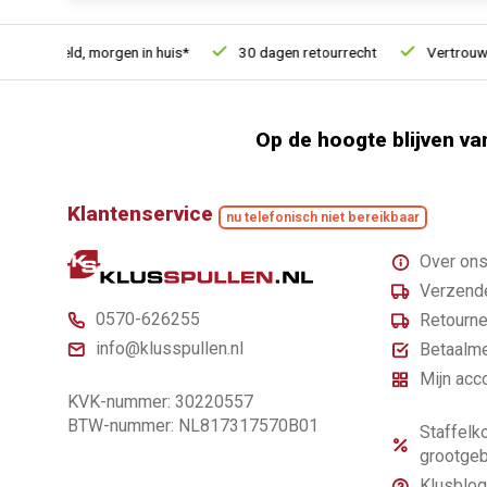
besteld, morgen in huis*
30 dagen retourrecht
Vertrouwd onl
Op de hoogte blijven va
Klantenservice
nu telefonisch niet bereikbaar
Over on
Verzende
0570-626255
Retourne
info@klusspullen.nl
Betaalm
Mijn acc
KVK-nummer: 30220557
BTW-nummer: NL817317570B01
Staffelko
grootgeb
Klusblog