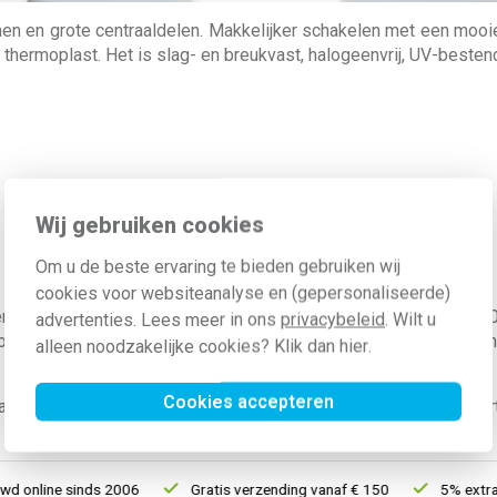
 en grote centraaldelen. Makkelijker schakelen met een mooie e
thermoplast. Het is slag- en breukvast, halogeenvrij, UV-bestend
Wij gebruiken cookies
Om u de beste ervaring te bieden gebruiken wij
cookies voor websiteanalyse en (gepersonaliseerde)
enten zijn direct te gebruiken in combinatie met het Gira F
advertenties. Lees meer in ons
privacybeleid
. Wilt u
r heeft, is er een overgangsafdekplaat/adapterraam nodig. In
alleen noodzakelijke cookies? Klik dan
hier
.
Cookies accepteren
ardigd uit hoogwaardig Thermoplast, een sterke kunststofsoort.
 online sinds 2006
Gratis verzending vanaf € 150
5% extra k