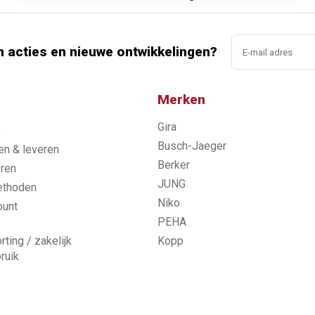
n acties en nieuwe ontwikkelingen?
Merken
Gira
s
Busch-Jaeger
n & leveren
Berker
ren
JUNG
ethoden
Niko
ount
PEHA
rting / zakelijk
Kopp
ruik