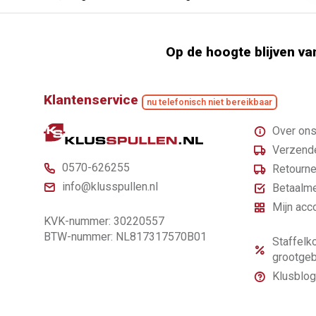
Op de hoogte blijven va
Klantenservice
nu telefonisch niet bereikbaar
Over on
Verzende
0570-626255
Retourne
info@klusspullen.nl
Betaalm
Mijn acc
KVK-nummer: 30220557
BTW-nummer: NL817317570B01
Staffelko
grootgeb
Klusblog