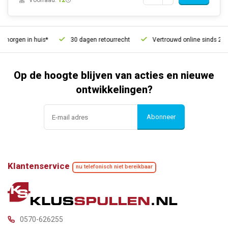
Voorraad:
12
morgen in huis*
30 dagen retourrecht
Vertrouwd online sinds 2006
Op de hoogte blijven van acties en nieuwe
ontwikkelingen?
Abonneer
Klantenservice
nu telefonisch niet bereikbaar
0570-626255