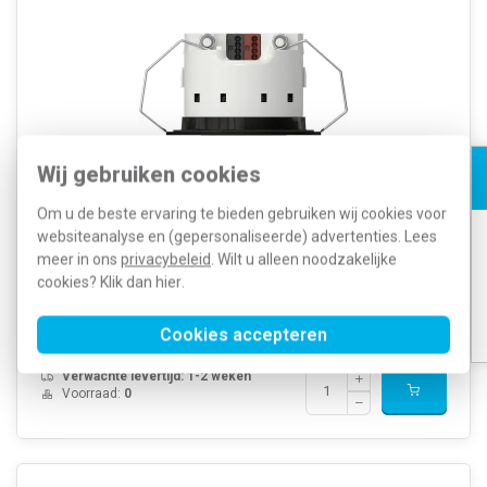
Wij gebruiken cookies
Om u de beste ervaring te bieden gebruiken wij cookies voor
Gira 2221550 is een KNX-presentiemelder voor plafondinbouw. De
websiteanalyse en (gepersonaliseerde) advertenties. Lees
360°-registratie detecteert aanwezigheid en beweging en stuurt
verlichting aan. Inbouw zonder installatiedoos is mogelijk; KNX
meer in ons
privacybeleid
. Wilt u alleen noodzakelijke
Secure en busaansluiting zijn geïntegreerd.
Meer informatie »
cookies? Klik dan
hier
.
Artikelnummer:
597787
170,73
SKU:
2221550
122,92
Cookies accepteren
EAN:
4010337129653
Verwachte levertijd: 1-2 weken
Voorraad:
0