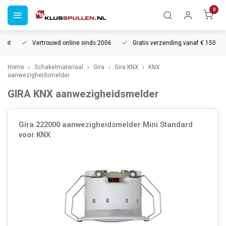
0
ht
Vertrouwd online sinds 2006
Gratis verzending vanaf € 150
Home
Schakelmateriaal
Gira
Gira KNX
KNX
aanwezigheidsmelder
GIRA KNX aanwezigheidsmelder
Gira 222000 aanwezigheidsmelder Mini Standard
voor KNX