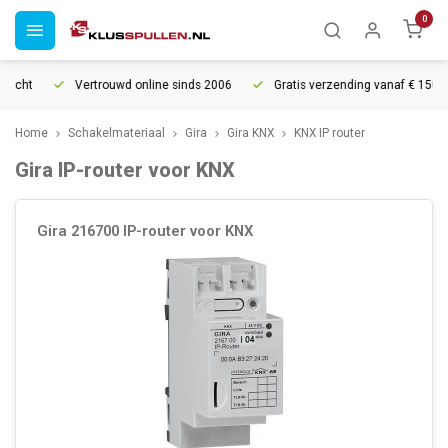
0
recht
Vertrouwd online sinds 2006
Gratis verzending vanaf € 150
Home
Schakelmateriaal
Gira
Gira KNX
KNX IP router
Gira IP-router voor KNX
Gira 216700 IP-router voor KNX