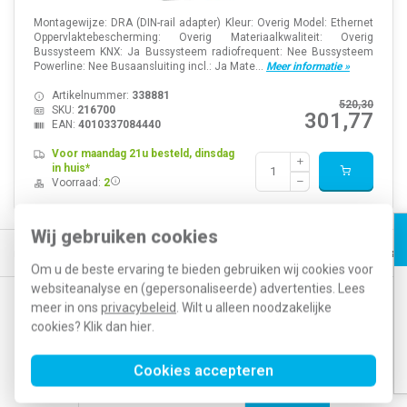
Montagewijze: DRA (DIN-rail adapter) Kleur: Overig Model: Ethernet
Oppervlaktebescherming: Overig Materiaalkwaliteit: Overig
Bussysteem KNX: Ja Bussysteem radiofrequent: Nee Bussysteem
Powerline: Nee Busaansluiting incl.: Ja Mate...
Meer informatie »
Artikelnummer:
338881
520,30
SKU:
216700
301,77
EAN:
4010337084440
Voor maandag 21u besteld, dinsdag
in huis*
Voorraad:
2
Wij gebruiken cookies
d, morgen in huis*
30 dagen retourrecht
Vertrouwd online sinds 20
Om u de beste ervaring te bieden gebruiken wij cookies voor
websiteanalyse en (gepersonaliseerde) advertenties. Lees
meer in ons
privacybeleid
. Wilt u alleen noodzakelijke
Op de hoogte blijven van acties en nieuwe
cookies? Klik dan
hier
.
ontwikkelingen?
Cookies accepteren
Abonneer