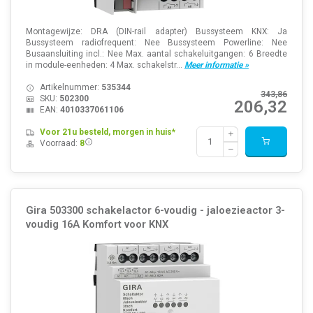
Montagewijze: DRA (DIN-rail adapter) Bussysteem KNX: Ja
Bussysteem radiofrequent: Nee Bussysteem Powerline: Nee
Busaansluiting incl.: Nee Max. aantal schakeluitgangen: 6 Breedte
in module-eenheden: 4 Max. schakelstr...
Meer informatie »
Artikelnummer:
535344
343,86
SKU:
502300
206,32
EAN:
4010337061106
Voor 21u besteld, morgen in huis*
Voorraad:
8
Gira 503300 schakelactor 6-voudig - jaloezieactor 3-
voudig 16A Komfort voor KNX