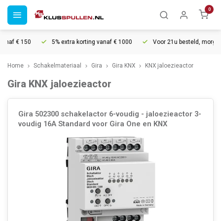
0
af € 150
5% extra korting vanaf € 1000
Voor 21u besteld, morgen in 
Home
Schakelmateriaal
Gira
Gira KNX
KNX jaloezieactor
Gira KNX jaloezieactor
Gira 502300 schakelactor 6-voudig - jaloezieactor 3-
voudig 16A Standard voor Gira One en KNX