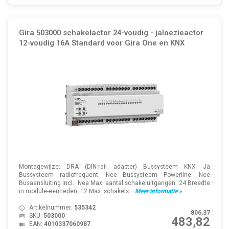
Gira 503000 schakelactor 24-voudig - jaloezieactor
12-voudig 16A Standard voor Gira One en KNX
Montagewijze: DRA (DIN-rail adapter) Bussysteem KNX: Ja
Bussysteem radiofrequent: Nee Bussysteem Powerline: Nee
Busaansluiting incl.: Nee Max. aantal schakeluitgangen: 24 Breedte
in module-eenheden: 12 Max. schakels...
Meer informatie »
Artikelnummer:
535342
806,37
SKU:
503000
483,82
EAN:
4010337060987