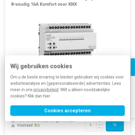
8-voudig 16A Komfort voor KNX
Wij gebruiken cookies
Om u de beste ervaring te bieden gebruiken wij cookies voor
Montagewijze: DRA (DIN-rail adapter) Bussysteem KNX: Ja
Bussysteem radiofrequent: Nee Bussysteem Powerline: Nee
websiteanalyse en (gepersonaliseerde) advertenties. Lees
Busaansluiting incl.: Nee Max. aantal schakeluitgangen: 16 Breedte
meer in ons
privacybeleid
. Wilt u alleen noodzakelijke
in module-eenheden: 8 Max. schakelst...
Meer informatie »
cookies? Klik dan
hier
.
Artikelnummer:
535340
660,66
SKU:
503800
383,18
Cookies accepteren
EAN:
4010337060994
Voor 21u besteld, morgen in huis*
Voorraad:
5