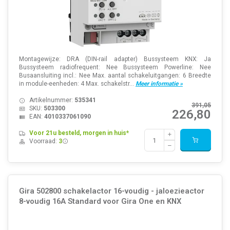
Montagewijze: DRA (DIN-rail adapter) Bussysteem KNX: Ja
Bussysteem radiofrequent: Nee Bussysteem Powerline: Nee
Busaansluiting incl.: Nee Max. aantal schakeluitgangen: 6 Breedte
in module-eenheden: 4 Max. schakelstr...
Meer informatie »
Artikelnummer:
535341
391,05
SKU:
503300
226,80
EAN:
4010337061090
Voor 21u besteld, morgen in huis*
Voorraad:
3
Gira 502800 schakelactor 16-voudig - jaloezieactor
8-voudig 16A Standard voor Gira One en KNX