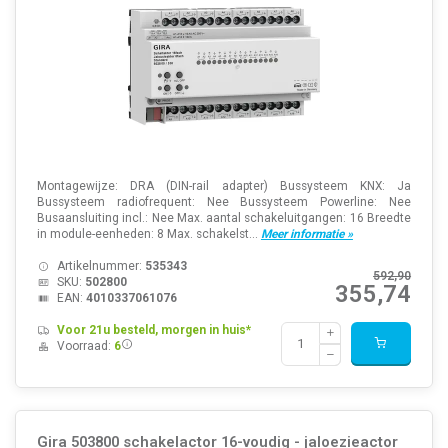
Montagewijze: DRA (DIN-rail adapter) Bussysteem KNX: Ja
Bussysteem radiofrequent: Nee Bussysteem Powerline: Nee
Busaansluiting incl.: Nee Max. aantal schakeluitgangen: 16 Breedte
in module-eenheden: 8 Max. schakelst...
Meer informatie »
Artikelnummer:
535343
592,90
SKU:
502800
355,74
EAN:
4010337061076
Voor 21u besteld, morgen in huis*
Voorraad:
6
Gira 503800 schakelactor 16-voudig - jaloezieactor