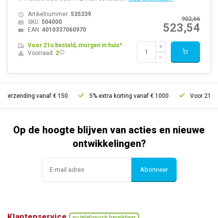
Artikelnummer:
535339
902,66
SKU:
504000
523,54
EAN:
4010337060970
Voor 21u besteld, morgen in huis*
Voorraad:
2
verzending vanaf € 150
5% extra korting vanaf € 1000
Voor 21u bes
Op de hoogte blijven van acties en nieuwe
ontwikkelingen?
Abonneer
Klantenservice
nu telefonisch bereikbaar