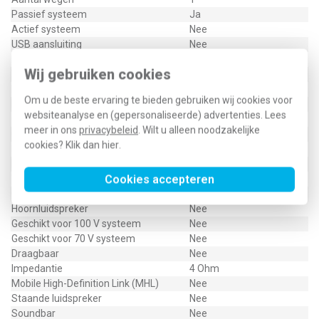
Passief systeem
Ja
Actief systeem
Nee
USB aansluiting
Nee
Inbouw
Nee
Wij gebruiken cookies
Wandmontage mogelijk
Ja
Bassreflexsysteem
Nee
Om u de beste ervaring te bieden gebruiken wij cookies voor
Beschermingsgraad (IP)
IP20
websiteanalyse en (gepersonaliseerde) advertenties. Lees
Geschikt voor wandmontage
Ja
meer in ons
privacybeleid
. Wilt u alleen noodzakelijke
Geschikt voor inbouwmontage
Nee
cookies? Klik dan
hier
.
Inbouwmontage (stucwerk)
Ja
Bluetooth
Nee
Cookies accepteren
Wi-Fi
Nee
Geluidsprojector
Nee
Hoornluidspreker
Nee
Geschikt voor 100 V systeem
Nee
Geschikt voor 70 V systeem
Nee
Draagbaar
Nee
Impedantie
4 Ohm
Mobile High-Definition Link (MHL)
Nee
Staande luidspreker
Nee
Soundbar
Nee