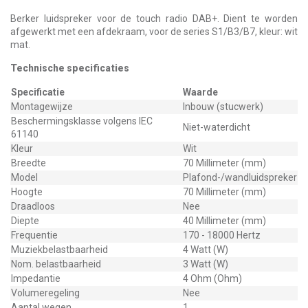
Berker luidspreker voor de touch radio DAB+. Dient te worden
afgewerkt met een afdekraam, voor de series S1/B3/B7, kleur: wit
mat.
Technische specificaties
Specificatie
Waarde
Montagewijze
Inbouw (stucwerk)
Beschermingsklasse volgens IEC
Niet-waterdicht
61140
Kleur
Wit
Breedte
70 Millimeter (mm)
Model
Plafond-/wandluidspreker
Hoogte
70 Millimeter (mm)
Draadloos
Nee
Diepte
40 Millimeter (mm)
Frequentie
170 - 18000 Hertz
Muziekbelastbaarheid
4 Watt (W)
Nom. belastbaarheid
3 Watt (W)
Impedantie
4 Ohm (Ohm)
Volumeregeling
Nee
Aantal wegen
1