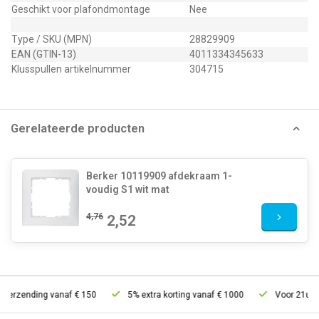
Geschikt voor plafondmontage
Nee
Type / SKU (MPN)
28829909
EAN (GTIN-13)
4011334345633
Klusspullen artikelnummer
304715
Gerelateerde producten
Berker 10119909 afdekraam 1-
voudig S1 wit mat
4,76
2,52
verzending vanaf € 150
5% extra korting vanaf € 1000
Voor 21u best