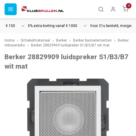
0
 € 150
5% extra korting vanaf € 1000
Voor 21u besteld, morgen in h
Home
Schakelmateriaal
Berker
Berker basiselementen
Berker
inbouwradio
Berker 28829909 luidspreker S1/B3/B7 wit mat
Berker 28829909 luidspreker S1/B3/B7
wit mat