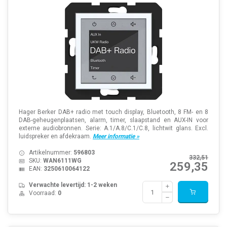
Hager Berker DAB+ radio met touch display, Bluetooth, 8 FM- en 8
DAB-geheugenplaatsen, alarm, timer, slaapstand en AUX-IN voor
externe audiobronnen. Serie: A.1/A.8/C.1/C.8, lichtwit glans. Excl.
luidspreker en afdekraam.
Meer informatie »
Artikelnummer:
596803
332,51
SKU:
WAN6111WG
259,35
EAN:
3250610064122
Verwachte levertijd: 1-2 weken
Voorraad:
0