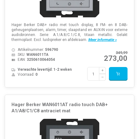
Hager Berker DAB+ radio met touch display, 8 FM- en 8 DAB-
geheugenplaatsen, alarm, timer, slaapstand en AUX-IN voor externe
audiobronnen. Serie: A.1/A.8/C.1/C.8, titaan metallic. Gelakt
thermoplast. Excl. luidspreker en afdekraam.
Meer informatie »
Artikelnummer:
596790
349,99
SKU:
WAN6011TA
273,00
EAN:
3250610064054
Verwachte levertijd: 1-2 weken
Voorraad:
0
Hager Berker WAN6011AT radio touch DAB+
A1/A8/C1/C8 antraciet mat