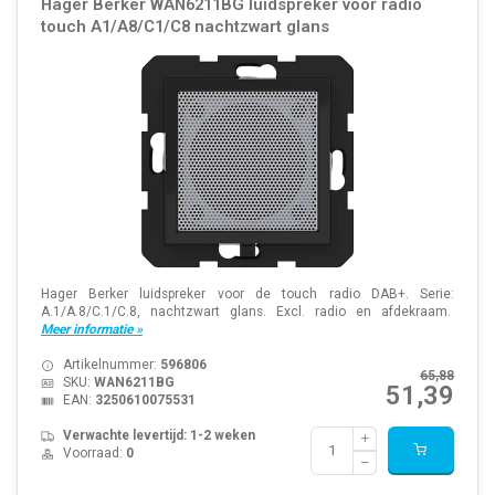
Hager Berker WAN6211BG luidspreker voor radio
touch A1/A8/C1/C8 nachtzwart glans
Hager Berker luidspreker voor de touch radio DAB+. Serie:
A.1/A.8/C.1/C.8, nachtzwart glans. Excl. radio en afdekraam.
Meer informatie »
Artikelnummer:
596806
65,88
SKU:
WAN6211BG
51,39
EAN:
3250610075531
Verwachte levertijd: 1-2 weken
Voorraad:
0