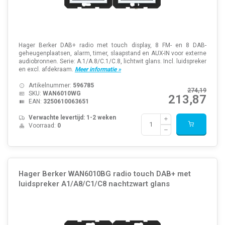
Hager Berker DAB+ radio met touch display, 8 FM- en 8 DAB-
geheugenplaatsen, alarm, timer, slaapstand en AUX-IN voor externe
audiobronnen. Serie: A.1/A.8/C.1/C.8, lichtwit glans. Incl. luidspreker
en excl. afdekraam.
Meer informatie »
Artikelnummer:
596785
274,19
SKU:
WAN6010WG
213,87
EAN:
3250610063651
Verwachte levertijd: 1-2 weken
Voorraad:
0
Hager Berker WAN6010BG radio touch DAB+ met
luidspreker A1/A8/C1/C8 nachtzwart glans