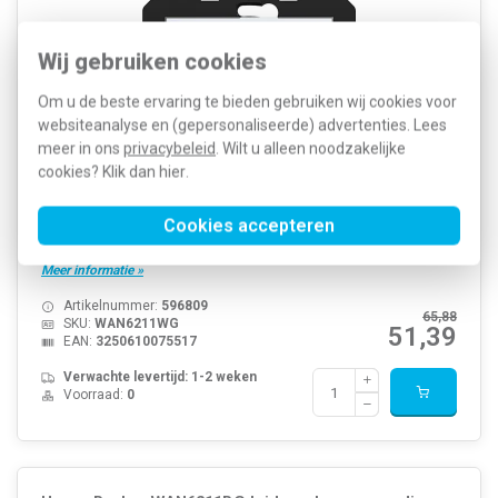
Wij gebruiken cookies
Om u de beste ervaring te bieden gebruiken wij cookies voor
websiteanalyse en (gepersonaliseerde) advertenties. Lees
meer in ons
privacybeleid
. Wilt u alleen noodzakelijke
cookies? Klik dan
hier
.
Cookies accepteren
Hager Berker luidspreker voor de touch radio DAB+. Serie:
A.1/A.8/C.1/C.8, lichtwit glans. Excl. radio en afdekraam.
Meer informatie »
Artikelnummer:
596809
65,88
SKU:
WAN6211WG
51,39
EAN:
3250610075517
Verwachte levertijd: 1-2 weken
Voorraad:
0