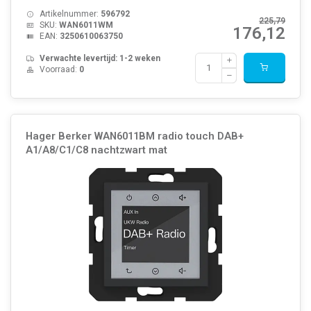
Artikelnummer:
596792
225,79
SKU:
WAN6011WM
176,12
EAN:
3250610063750
Verwachte levertijd: 1-2 weken
Voorraad:
0
Hager Berker WAN6011BM radio touch DAB+
A1/A8/C1/C8 nachtzwart mat