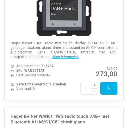
Hager Berker DAB+ radio met touch display, 8 FM- en 8 DAB-
geheugenplaatsen, alarm, timer, slaapstand en AUX-IN voor externe
audiobronnen. Serie: A.1/A.8/C.1/C.8, antraciet mat. Excl.
luidspreker en afdekraam.
Meer informatie »
Artikelnummer:
596787
349,99
SKU:
WAN6011AT
273,00
EAN:
3250610064047
Verwachte levertijd: 1-2 weken
Voorraad:
0
Hager Berker WAN6111WG radio touch DAB+ met
Bluetooth A1/A8/C1/C8 lichtwit glans