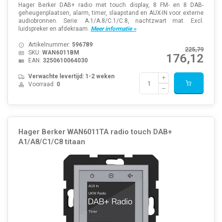
Hager Berker DAB+ radio met touch display, 8 FM- en 8 DAB-
geheugenplaatsen, alarm, timer, slaapstand en AUX-IN voor externe
audiobronnen. Serie: A.1/A.8/C.1/C.8, nachtzwart mat. Excl.
luidspreker en afdekraam.
Meer informatie »
Artikelnummer:
596789
225,79
SKU:
WAN6011BM
176,12
EAN:
3250610064030
Verwachte levertijd: 1-2 weken
Voorraad:
0
Hager Berker WAN6011TA radio touch DAB+
A1/A8/C1/C8 titaan