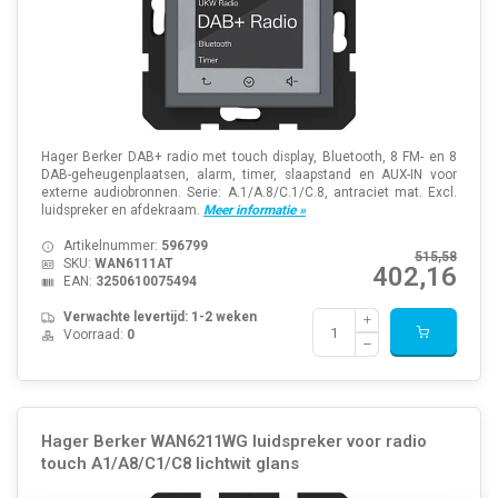
Hager Berker DAB+ radio met touch display, Bluetooth, 8 FM- en 8
DAB-geheugenplaatsen, alarm, timer, slaapstand en AUX-IN voor
externe audiobronnen. Serie: A.1/A.8/C.1/C.8, antraciet mat. Excl.
luidspreker en afdekraam.
Meer informatie »
Artikelnummer:
596799
515,58
SKU:
WAN6111AT
402,16
EAN:
3250610075494
Verwachte levertijd: 1-2 weken
Voorraad:
0
Hager Berker WAN6211WG luidspreker voor radio
touch A1/A8/C1/C8 lichtwit glans