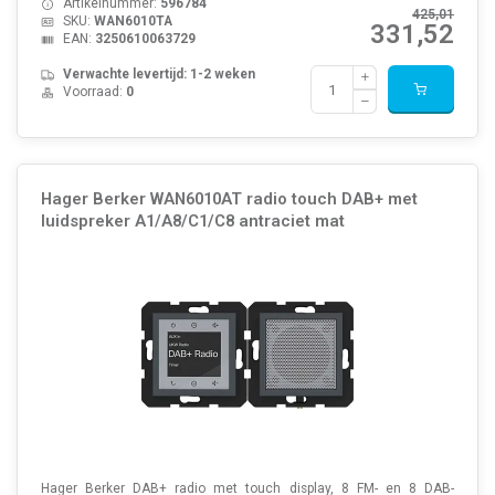
Artikelnummer:
596784
425,01
SKU:
WAN6010TA
331,52
EAN:
3250610063729
Verwachte levertijd: 1-2 weken
Voorraad:
0
Hager Berker WAN6010AT radio touch DAB+ met
luidspreker A1/A8/C1/C8 antraciet mat
Hager Berker DAB+ radio met touch display, 8 FM- en 8 DAB-