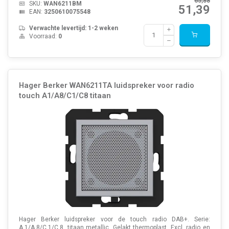
65,88
SKU:
WAN6211BM
51,39
EAN:
3250610075548
Verwachte levertijd: 1-2 weken
Voorraad:
0
Hager Berker WAN6211TA luidspreker voor radio
touch A1/A8/C1/C8 titaan
Hager Berker luidspreker voor de touch radio DAB+. Serie:
A.1/A.8/C.1/C.8, titaan metallic. Gelakt thermoplast. Excl. radio en