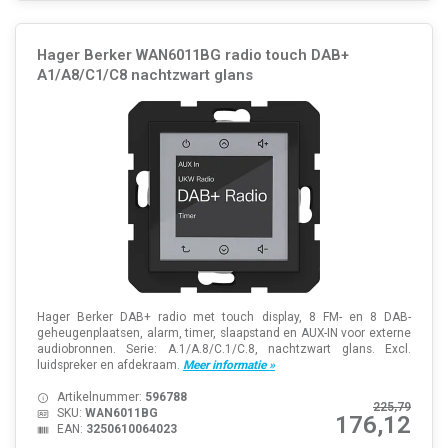
Hager Berker WAN6011BG radio touch DAB+
A1/A8/C1/C8 nachtzwart glans
Hager Berker DAB+ radio met touch display, 8 FM- en 8 DAB-
geheugenplaatsen, alarm, timer, slaapstand en AUX-IN voor externe
audiobronnen. Serie: A.1/A.8/C.1/C.8, nachtzwart glans. Excl.
luidspreker en afdekraam.
Meer informatie »
Artikelnummer:
596788
225,79
SKU:
WAN6011BG
176,12
EAN:
3250610064023