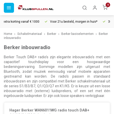
0
vanaf € 1000
Voor 21u besteld, morgen in huis*
30 dagen retourrech
Home
Schakelmateriaal
Berker
Berker basiselementen
Berker
inbouwradio
Berker inbouwradio
Berker Touch DAB+ radio’s zijn elegante inbouwradio’s met een
capacitief touchdisplay voor een hoogwaardige
bedieningservaring. Sommige modellen zijn uitgerust met
Bluetooth, zodat muziek eenvoudig vanaf mobiele apparaten
gestreamd kan worden. De radio’s passen in standaard
inbouwdozen en zijn compatibel met Berker schakelmateriaal uit
de series S1/B3/B7, Q1/Q3/Q7 en K1/K5. Er is keuze uit een losse
inbouwradio met (externe) luidsprekers, of een set met één
ingebouwde luidspreker. Er zijn ook losse speakers verkrijgbaar.
Hager Berker WAN6011WG radio touch DAB+