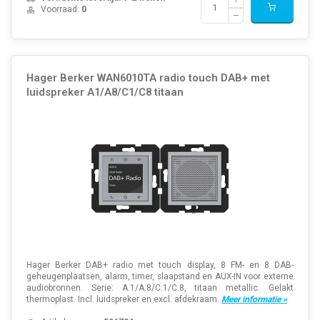
Voorraad:
0
Hager Berker WAN6010TA radio touch DAB+ met
luidspreker A1/A8/C1/C8 titaan
Hager Berker DAB+ radio met touch display, 8 FM- en 8 DAB-
geheugenplaatsen, alarm, timer, slaapstand en AUX-IN voor externe
audiobronnen. Serie: A.1/A.8/C.1/C.8, titaan metallic. Gelakt
thermoplast. Incl. luidspreker en excl. afdekraam.
Meer informatie »