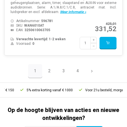
geheugenplaatsen, alarm, timer, slaapstand en AUX-IN voor externe
audiobronnen. Serie: A.1/A.8/C.1/C.8, antraciet mat. Incl.
luidspreker en excl. afdekraam.
Meer informatie »
Artikelnummer:
596781
425,01
SKU:
WAN6010AT
331,52
EAN:
3250610063705
Verwachte levertijd: 1-2 weken
Voorraad:
0
1
2
3
4
5% extra korting vanaf € 1000
Voor 21u besteld, morgen in huis*
Op de hoogte blijven van acties en nieuwe
ontwikkelingen?