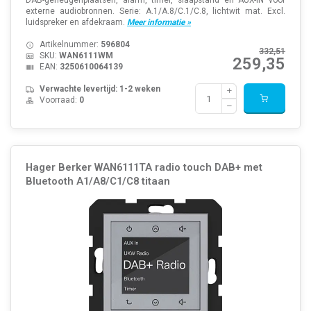
DAB-geheugenplaatsen, alarm, timer, slaapstand en AUX-IN voor
externe audiobronnen. Serie: A.1/A.8/C.1/C.8, lichtwit mat. Excl.
luidspreker en afdekraam.
Meer informatie »
Artikelnummer:
596804
332,51
SKU:
WAN6111WM
259,35
EAN:
3250610064139
Verwachte levertijd: 1-2 weken
Voorraad:
0
Hager Berker WAN6111TA radio touch DAB+ met
Bluetooth A1/A8/C1/C8 titaan