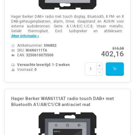
Hager Berker DAB+ radio met touch display, Bluetooth, 8 FM- en 8
DAB-geheugenplaatsen, alarm, timer, slaapstand en AUX-IN voor
externe audiobronnen. Serie: A.1/A.8/C.1/C.8, titaan metallic.
Gelakt thermoplast. Excl. luidspreker en afdekraam.
Meer informatie »
Artikelnummer:
596802
515,58
SKU:
WAN6111TA
402,16
EAN:
3250610075500
Verwachte levertijd: 1-2 weken
Voorraad:
0
Hager Berker WAN6111AT radio touch DAB+ met
Bluetooth A1/A8/C1/C8 antraciet mat