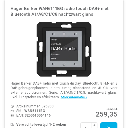
Hager Berker WAN6111BG radio touch DAB+ met
Bluetooth A1/A8/C1/C8 nachtzwart glans
Hager Berker DAB+ radio met touch display, Bluetooth, 8 FM- en 8
DAB-geheugenplaatsen, alarm, timer, slaapstand en AUX-IN voor
externe audiobronnen. Serie: A.1/A.8/C.1/C.8, nachtzwart glans.
Excl. luidspreker en afdekraam.
Meer informatie »
Artikelnummer:
596800
332,51
SKU:
WAN6111BG
259,35
EAN:
3250610064146
Verwachte levertijd: 1-2 weken