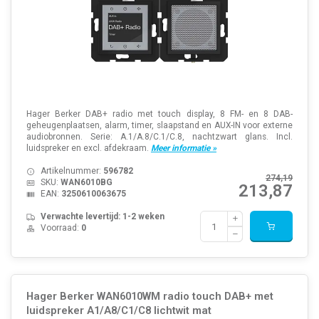
Hager Berker DAB+ radio met touch display, 8 FM- en 8 DAB-
geheugenplaatsen, alarm, timer, slaapstand en AUX-IN voor externe
audiobronnen. Serie: A.1/A.8/C.1/C.8, nachtzwart glans. Incl.
luidspreker en excl. afdekraam.
Meer informatie »
Artikelnummer:
596782
274,19
SKU:
WAN6010BG
213,87
EAN:
3250610063675
Verwachte levertijd: 1-2 weken
Voorraad:
0
Hager Berker WAN6010WM radio touch DAB+ met
luidspreker A1/A8/C1/C8 lichtwit mat