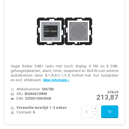
Hager Berker DAB+ radio met touch display, 8 FM- en 8 DAB-
geheugenplaatsen, alarm, timer, slaapstand en AUX-IN voor externe
audiobronnen. Serie: A.1/A.8/C.1/C.8, lichtwit mat. Incl. luidspreker
en excl. afdekraam.
Meer informatie »
Artikelnummer:
596786
274,19
SKU:
WAN6010WM
213,87
EAN:
3250610063668
Verwachte levertijd: 1-2 weken
Voorraad:
0