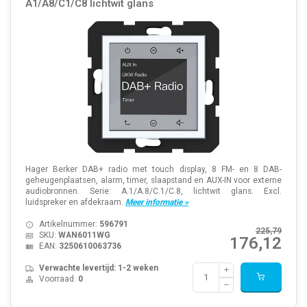
A1/A8/C1/C8 lichtwit glans
Hager Berker DAB+ radio met touch display, 8 FM- en 8 DAB-
geheugenplaatsen, alarm, timer, slaapstand en AUX-IN voor externe
audiobronnen. Serie: A.1/A.8/C.1/C.8, lichtwit glans. Excl.
luidspreker en afdekraam.
Meer informatie »
Artikelnummer:
596791
225,79
SKU:
WAN6011WG
176,12
EAN:
3250610063736
Verwachte levertijd: 1-2 weken
Voorraad:
0