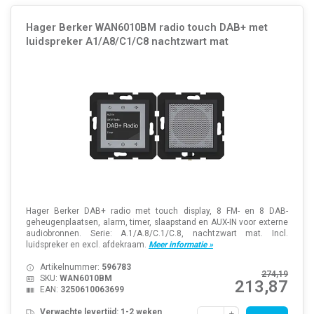
Hager Berker WAN6010BM radio touch DAB+ met
luidspreker A1/A8/C1/C8 nachtzwart mat
Hager Berker DAB+ radio met touch display, 8 FM- en 8 DAB-
geheugenplaatsen, alarm, timer, slaapstand en AUX-IN voor externe
audiobronnen. Serie: A.1/A.8/C.1/C.8, nachtzwart mat. Incl.
luidspreker en excl. afdekraam.
Meer informatie »
Artikelnummer:
596783
274,19
SKU:
WAN6010BM
213,87
EAN:
3250610063699
Verwachte levertijd: 1-2 weken