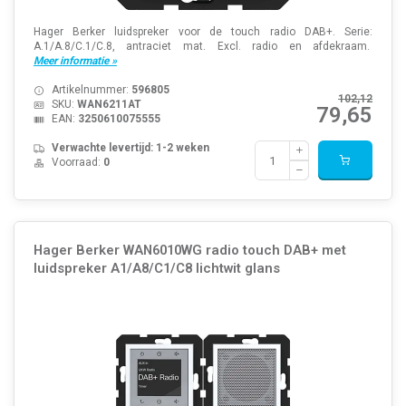
Hager Berker luidspreker voor de touch radio DAB+. Serie:
A.1/A.8/C.1/C.8, antraciet mat. Excl. radio en afdekraam.
Meer informatie »
Artikelnummer:
596805
102,12
SKU:
WAN6211AT
79,65
EAN:
3250610075555
Verwachte levertijd: 1-2 weken
Voorraad:
0
Hager Berker WAN6010WG radio touch DAB+ met
luidspreker A1/A8/C1/C8 lichtwit glans