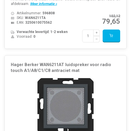
afdekraam.
Meer informatie »
Artikelnummer:
596808
102,12
SKU:
WAN6211TA
79,65
EAN:
3250610075562
Verwachte levertijd: 1-2 weken
Voorraad:
0
Hager Berker WAN6211AT luidspreker voor radio
touch A1/A8/C1/C8 antraciet mat