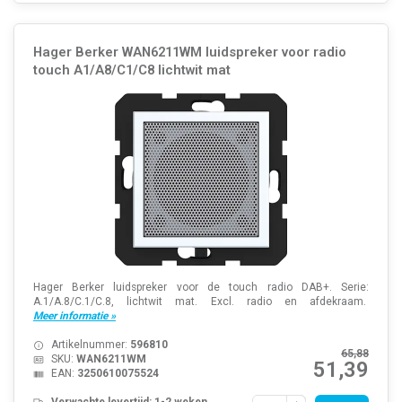
Hager Berker WAN6211WM luidspreker voor radio
touch A1/A8/C1/C8 lichtwit mat
Hager Berker luidspreker voor de touch radio DAB+. Serie:
A.1/A.8/C.1/C.8, lichtwit mat. Excl. radio en afdekraam.
Meer informatie »
Artikelnummer:
596810
65,88
SKU:
WAN6211WM
51,39
EAN:
3250610075524