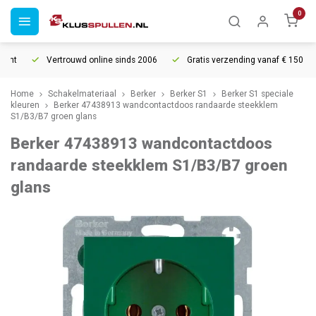
0
ht
Vertrouwd online sinds 2006
Gratis verzending vanaf € 150
Home
Schakelmateriaal
Berker
Berker S1
Berker S1 speciale
kleuren
Berker 47438913 wandcontactdoos randaarde steekklem
S1/B3/B7 groen glans
Berker 47438913 wandcontactdoos
randaarde steekklem S1/B3/B7 groen
glans