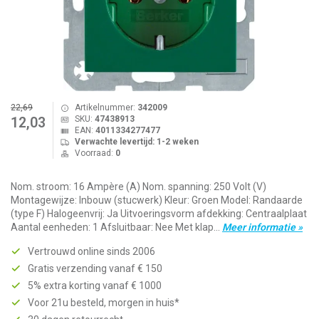
22,69
Artikelnummer:
342009
SKU:
47438913
12,03
EAN:
4011334277477
Verwachte levertijd: 1-2 weken
Voorraad:
0
Nom. stroom: 16 Ampère (A) Nom. spanning: 250 Volt (V)
Montagewijze: Inbouw (stucwerk) Kleur: Groen Model: Randaarde
(type F) Halogeenvrij: Ja Uitvoeringsvorm afdekking: Centraalplaat
Aantal eenheden: 1 Afsluitbaar: Nee Met klap...
Meer informatie »
Vertrouwd online sinds 2006
Gratis verzending vanaf € 150
5% extra korting vanaf € 1000
Voor 21u besteld, morgen in huis*