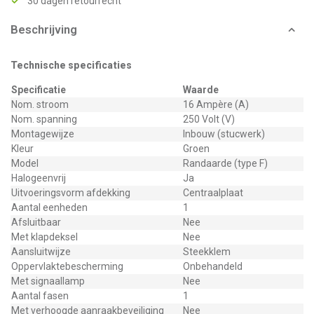
30 dagen retourrecht
Beschrijving
Technische specificaties
Specificatie
Waarde
Nom. stroom
16 Ampère (A)
Nom. spanning
250 Volt (V)
Montagewijze
Inbouw (stucwerk)
Kleur
Groen
Model
Randaarde (type F)
Halogeenvrij
Ja
Uitvoeringsvorm afdekking
Centraalplaat
Aantal eenheden
1
Afsluitbaar
Nee
Met klapdeksel
Nee
Aansluitwijze
Steekklem
Oppervlaktebescherming
Onbehandeld
Met signaallamp
Nee
Aantal fasen
1
Met verhoogde aanraakbeveiliging
Nee