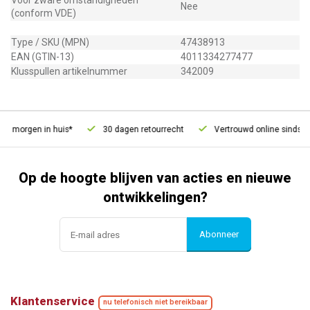
Voor zware omstandigheden
Nee
(conform VDE)
Type / SKU (MPN)
47438913
EAN (GTIN-13)
4011334277477
Klusspullen artikelnummer
342009
, morgen in huis*
30 dagen retourrecht
Vertrouwd online sinds 20
Op de hoogte blijven van acties en nieuwe
ontwikkelingen?
Abonneer
Klantenservice
nu telefonisch niet bereikbaar