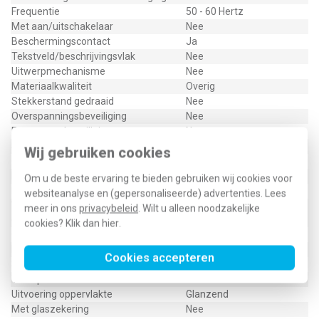
Frequentie
50 - 60 Hertz
Met aan/uitschakelaar
Nee
Beschermingscontact
Ja
Tekstveld/beschrijvingsvlak
Nee
Uitwerpmechanisme
Nee
Materiaalkwaliteit
Overig
Stekkerstand gedraaid
Nee
Overspanningsbeveiliging
Nee
Foutstroombeveiliging
Nee
Speciale voeding
Veiligheidsvoeding (groen)
Wij gebruiken cookies
Geïsoleerde montage
Ja
Materiaal
Kunststof
Om u de beste ervaring te bieden gebruiken wij cookies voor
Bevestigingswijze
Klauw-/schroefbevestiging
websiteanalyse en (gepersonaliseerde) advertenties. Lees
Voor "verzwarende omstandigheden"
meer in ons
privacybeleid
. Wilt u alleen noodzakelijke
Nee
(conform VDE)
cookies? Klik dan
hier
.
Opdruk/indicatie
Geen
RAL-nummer (vergelijkbaar)
6029
Cookies accepteren
Slagvastheid
IK02
Transparant
Nee
Uitvoering oppervlakte
Glanzend
Met glaszekering
Nee