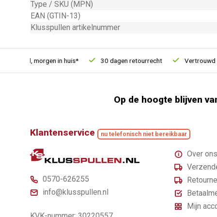
Type / SKU (MPN)
EAN (GTIN-13)
Klusspullen artikelnummer
teld, morgen in huis*
30 dagen retourrecht
Vertrouwd onlin
Op de hoogte blijven va
Klantenservice
nu telefonisch niet bereikbaar
Over on
Verzende
0570-626255
Retourne
info@klusspullen.nl
Betaalm
Mijn acc
KVK-nummer: 30220557