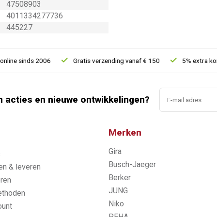
47508903
4011334277736
445227
e sinds 2006
Gratis verzending vanaf € 150
5% extra korting 
n acties en nieuwe ontwikkelingen?
Merken
Gira
s
Busch-Jaeger
n & leveren
Berker
ren
JUNG
ethoden
Niko
ount
PEHA