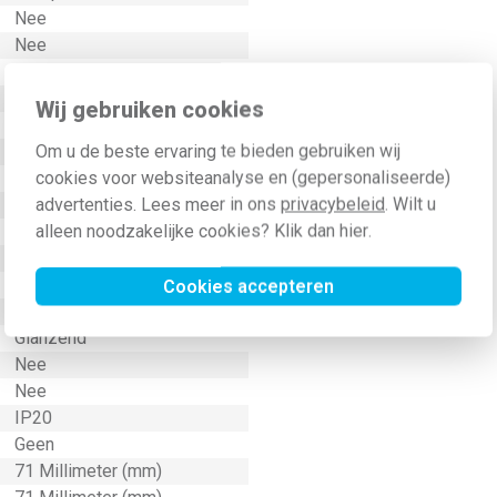
Nee
Nee
Nee
Veiligheidsvoeding (groen)
Wij gebruiken cookies
Ja
Om u de beste ervaring te bieden gebruiken wij
Kunststof
cookies voor websiteanalyse en (gepersonaliseerde)
Klauw-/schroefbevestiging
advertenties. Lees meer in ons
privacybeleid
. Wilt u
Nee
alleen noodzakelijke cookies? Klik dan
hier
.
Geen
6029
IK02
Cookies accepteren
Nee
Glanzend
Nee
Nee
IP20
Geen
71 Millimeter (mm)