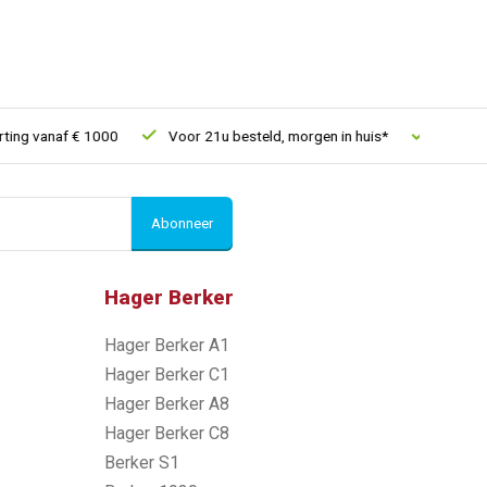
vanaf € 1000
Voor 21u besteld, morgen in huis*
30 dagen ret
Abonneer
Hager Berker
Hager Berker A1
Hager Berker C1
Hager Berker A8
Hager Berker C8
Berker S1