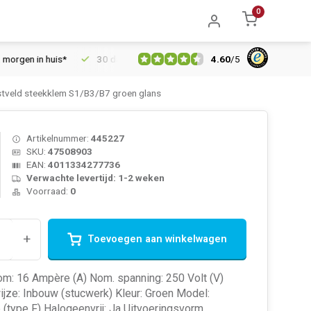
0
4.60
/
5
 in huis*
30 dagen retourrecht
Vertrouwd online sinds 2006
tveld steekklem S1/B3/B7 groen glans
Artikelnummer:
445227
SKU:
47508903
EAN:
4011334277736
Verwachte levertijd: 1-2 weken
Voorraad:
0
+
Toevoegen aan winkelwagen
om: 16 Ampère (A) Nom. spanning: 250 Volt (V)
jze: Inbouw (stucwerk) Kleur: Groen Model:
(type F) Halogeenvrij: Ja Uitvoeringsvorm