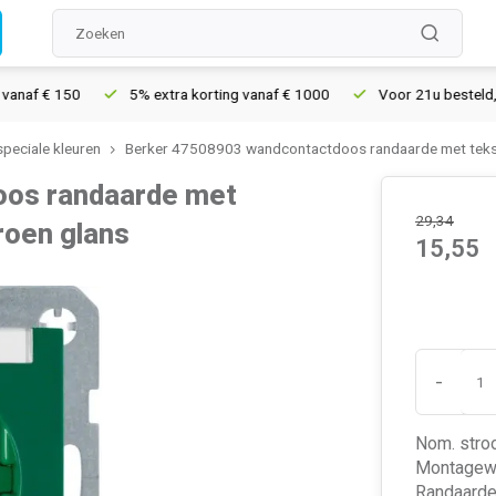
€ 150
5% extra korting vanaf € 1000
Voor 21u besteld, morgen
speciale kleuren
Berker 47508903 wandcontactdoos randaarde met teks
oos randaarde met
29,34
roen glans
15,55
-
Nom. stro
Montagewi
Randaarde 