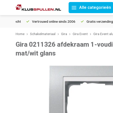
Alle categorieën
tourrecht
Vertrouwd online sinds 2006
Gratis verzending vana
Home
Schakelmateriaal
Gira
Gira Event
Gira Event a
Gira 0211326 afdekraam 1-voudi
mat/wit glans