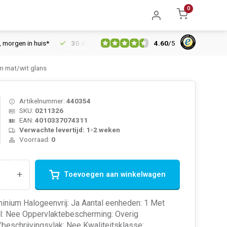
0
4.60
/
5
en in huis*
30 dagen retourrecht
Vertrouwd online sinds 200
m mat/wit glans
Artikelnummer:
440354
SKU:
0211326
EAN:
4010337074311
Verwachte levertijd: 1-2 weken
Voorraad:
0
+
Toevoegen aan winkelwagen
minium Halogeenvrij: Ja Aantal eenheden: 1 Met
l: Nee Oppervlaktebescherming: Overig
beschrijvingsvlak: Nee Kwaliteitsklasse: