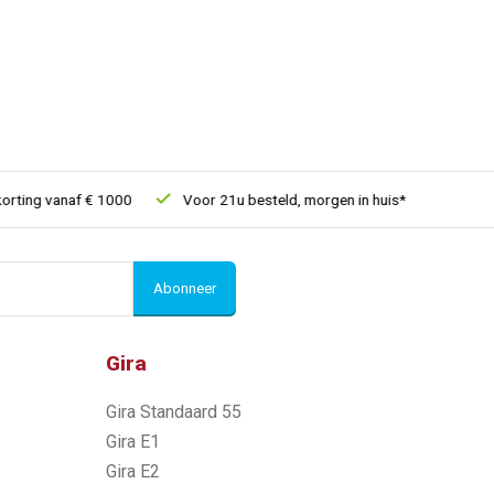
ing vanaf € 1000
Voor 21u besteld, morgen in huis*
30 dagen 
Abonneer
Gira
Gira Standaard 55
Gira E1
Gira E2