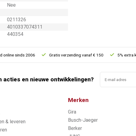
Nee
0211326
4010337074311
440354
line sinds 2006
Gratis verzending vanaf € 150
5% extra kort
n acties en nieuwe ontwikkelingen?
Merken
Gira
s
Busch-Jaeger
n & leveren
Berker
ren