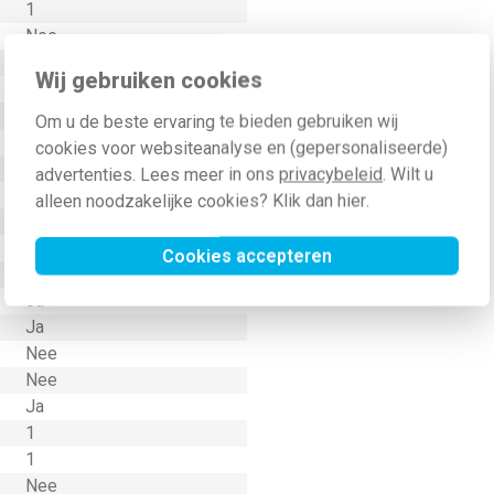
1
Nee
Overig
Wij gebruiken cookies
Nee
Thermoplast
Om u de beste ervaring te bieden gebruiken wij
Kunststof
cookies voor websiteanalyse en (gepersonaliseerde)
Klembevestiging
advertenties. Lees meer in ons
privacybeleid
. Wilt u
Horizontaal en verticaal
alleen noodzakelijke cookies? Klik dan
hier
.
IP20
Nee
Cookies accepteren
Nee
Ja
Ja
Nee
Nee
Ja
1
1
Nee