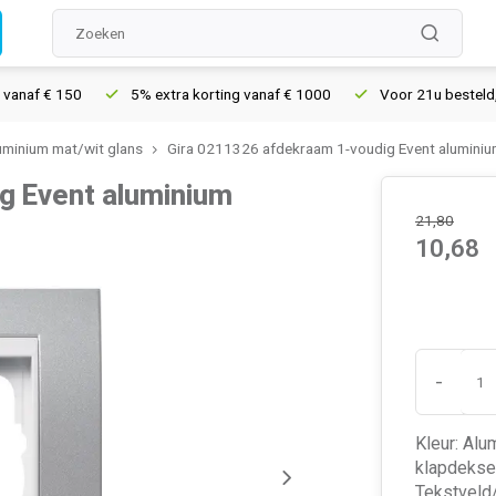
f € 150
5% extra korting vanaf € 1000
Voor 21u besteld, morg
luminium mat/wit glans
Gira 0211326 afdekraam 1-voudig Event aluminiu
g Event aluminium
21,80
10,68
-
Kleur: Alu
klapdekse
Tekstveld/