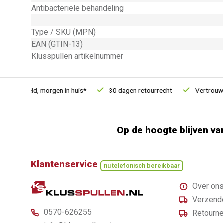
Antibacteriële behandeling
Type / SKU (MPN)
EAN (GTIN-13)
Klusspullen artikelnummer
 besteld, morgen in huis*
30 dagen retourrecht
Vertrouwd on
Op de hoogte blijven va
Klantenservice
nu telefonisch bereikbaar
Over on
Verzende
0570-626255
Retourne