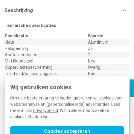
Beschrijving
Technische specificaties
Specificatie
Waarde
Kleur
Aluminium
Halogeenvrij
Ja
Aantal eenheden
1
Met klapdeksel
Nee
Oppervlaktebescherming
Overig
Tekstveld/beschrijvingsvlak
Nee
Kwaliteitsklasse
Thermoplast
Wij gebruiken cookies
Materiaal
Kunststof
Bevestigingswijze
Klembevestiging
Om u de beste ervaring te bieden gebruiken wij cookies voor
Horizontaal en
Montagerichting
websiteanalyse en (gepersonaliseerde) advertenties. Lees
verticaal
meer in ons
privacybeleid
. Wilt u alleen noodzakelijke
Beschermingsgraad (IP)
IP20
cookies? Klik dan
hier
.
Geschikt voor vloerpot
Nee
Transparant
Nee
Geschikt voor wandgoot
Ja
Cookies accepteren