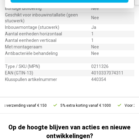
Geschikt voor inbouwinstallatie (stucwerk)
Ja
Bondige uitvoering
Nee
Geschikt voor inbouwinstallatie (geen
Nee
stucwerk)
Inbouwmontage (stucwerk)
Ja
Aantal eenheden horizontaal
1
Aantal eenheden verticaal
1
Met montageraam
Nee
Antibacteriële behandeling
Nee
Type / SKU (MPN)
0211326
EAN (GTIN-13)
4010337074311
Klusspullen artikelnummer
440354
is verzending vanaf € 150
5% extra korting vanaf € 1000
Voor 21u b
Op de hoogte blijven van acties en nieuwe
ontwikkelingen?