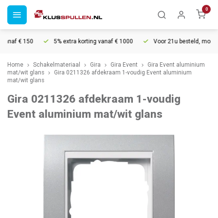
0
anaf € 150
5% extra korting vanaf € 1000
Voor 21u besteld, morgen 
Home
Schakelmateriaal
Gira
Gira Event
Gira Event aluminium
mat/wit glans
Gira 0211326 afdekraam 1-voudig Event aluminium
mat/wit glans
Gira 0211326 afdekraam 1-voudig
Event aluminium mat/wit glans