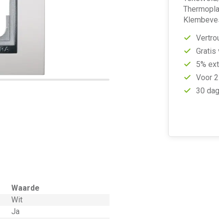
Thermoplas
Klembeves
Vertro
Gratis
5% ext
Voor 2
30 dag
Waarde
Wit
Ja