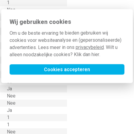
1
Nee
Overig
Wij gebruiken cookies
Nee
Thermoplast
Om u de beste ervaring te bieden gebruiken wij
Kunststof
cookies voor websiteanalyse en (gepersonaliseerde)
Klembevestiging
advertenties. Lees meer in ons
privacybeleid
. Wilt u
Horizontaal en verticaal
alleen noodzakelijke cookies? Klik dan
hier
.
IP20
Nee
Cookies accepteren
Nee
Ja
Ja
Nee
Nee
Ja
1
1
Nee