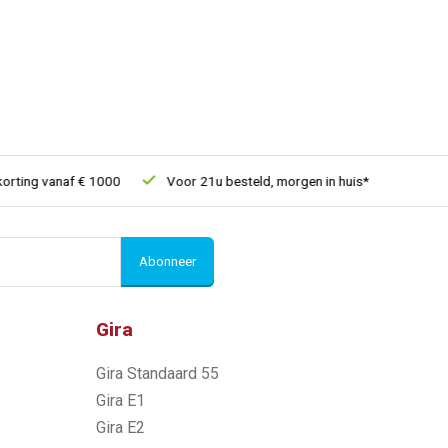
ing vanaf € 1000
Voor 21u besteld, morgen in huis*
30 dagen
Abonneer
Gira
Gira Standaard 55
Gira E1
Gira E2