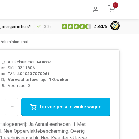
0
4.60
/
5
en in huis*
30 dagen retourrecht
Vertrouwd online sinds 200
s/aluminium mat
Artikelnummer:
440833
SKU:
0211806
EAN:
4010337070061
Verwachte levertijd: 1-2 weken
Voorraad:
0
+
Toevoegen aan winkelwagen
 Halogeenvrij: Ja Aantal eenheden: 1 Met
l: Nee Oppervlaktebescherming: Overig
beschrijvingsvlak: Nee Kwaliteitsklasse: