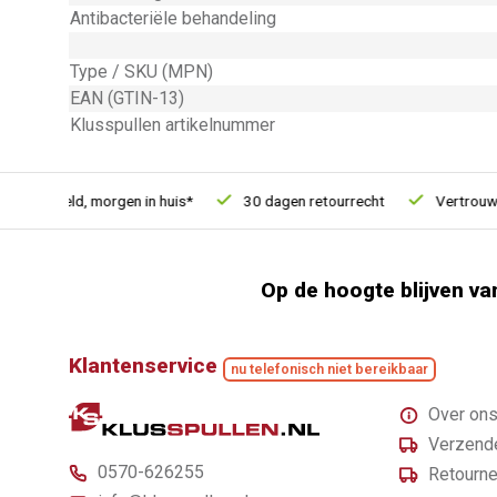
Antibacteriële behandeling
Type / SKU (MPN)
EAN (GTIN-13)
Klusspullen artikelnummer
 besteld, morgen in huis*
30 dagen retourrecht
Vertrouwd on
Op de hoogte blijven va
Klantenservice
nu telefonisch niet bereikbaar
Over on
Verzende
0570-626255
Retourne