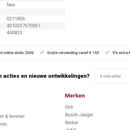
Nee
0211806
4010337070061
440833
line sinds 2006
Gratis verzending vanaf € 150
5% extra kort
n acties en nieuwe ontwikkelingen?
Merken
Gira
s
Busch-Jaeger
n & leveren
Berker
ren