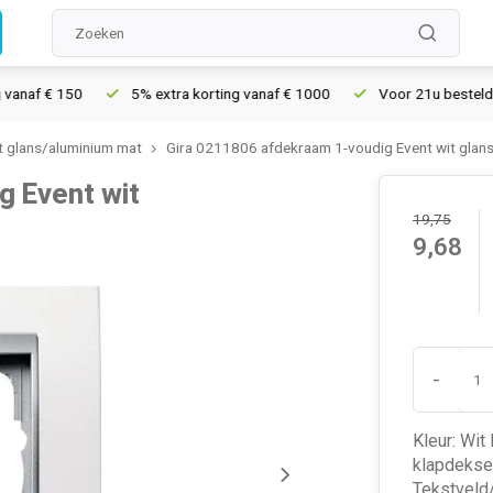
af € 150
5% extra korting vanaf € 1000
Voor 21u besteld, morg
it glans/aluminium mat
Gira 0211806 afdekraam 1-voudig Event wit glan
g Event wit
19,75
9,68
-
Kleur: Wit
klapdekse
Tekstveld/