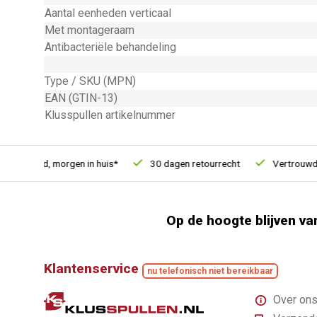
Aantal eenheden verticaal
Met montageraam
Antibacteriële behandeling
Type / SKU (MPN)
EAN (GTIN-13)
Klusspullen artikelnummer
besteld, morgen in huis*
30 dagen retourrecht
Vertrouwd onl
Op de hoogte blijven va
Klantenservice
nu telefonisch niet bereikbaar
Over on