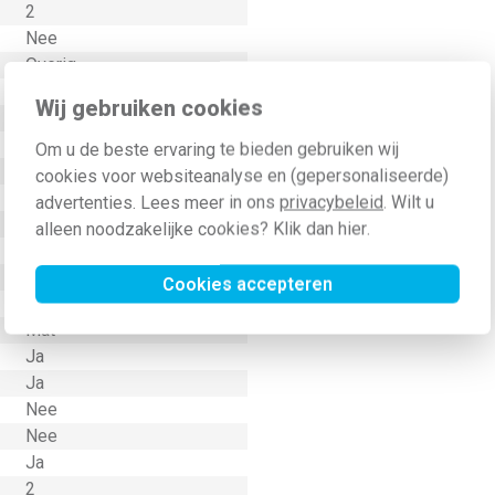
2
Nee
Overig
Nee
Wij gebruiken cookies
Thermoplast
Kunststof
Om u de beste ervaring te bieden gebruiken wij
Klembevestiging
cookies voor websiteanalyse en (gepersonaliseerde)
Horizontaal en verticaal
advertenties. Lees meer in ons
privacybeleid
. Wilt u
9010
alleen noodzakelijke cookies? Klik dan
hier
.
IP20
Nee
Cookies accepteren
Nee
Mat
Ja
Ja
Nee
Nee
Ja
2