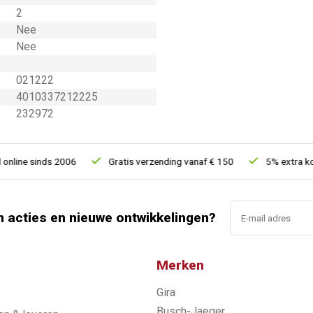
2
Nee
Nee
021222
4010337212225
232972
ine sinds 2006
Gratis verzending vanaf € 150
5% extra korti
n acties en nieuwe ontwikkelingen?
Merken
Gira
s
Busch-Jaeger