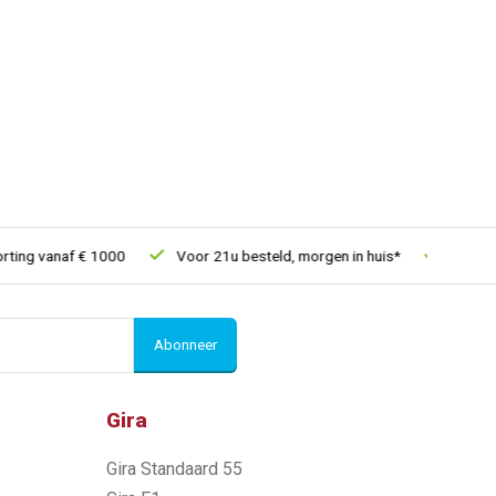
ng vanaf € 1000
Voor 21u besteld, morgen in huis*
30 dagen 
Abonneer
Gira
Gira Standaard 55