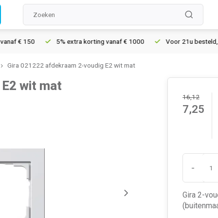
af € 150
5% extra korting vanaf € 1000
Voor 21u besteld, morg
Gira 021222 afdekraam 2-voudig E2 wit mat
 E2 wit mat
16,12
7,25
-
Gira 2-vou
(buitenmaa