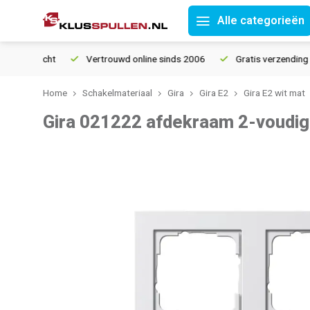
Alle categorieën
tourrecht
Vertrouwd online sinds 2006
Gratis verzending van
Home
Schakelmateriaal
Gira
Gira E2
Gira E2 wit mat
Gira 021222 afdekraam 2-voudig