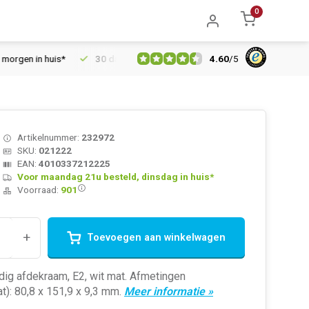
0
4.60
/
5
en in huis*
30 dagen retourrecht
Vertrouwd online sinds 200
Artikelnummer:
232972
SKU:
021222
EAN:
4010337212225
Voor maandag 21u besteld, dinsdag in huis*
Voorraad:
901
+
Toevoegen aan winkelwagen
dig afdekraam, E2, wit mat. Afmetingen
t): 80,8 x 151,9 x 9,3 mm.
Meer informatie »