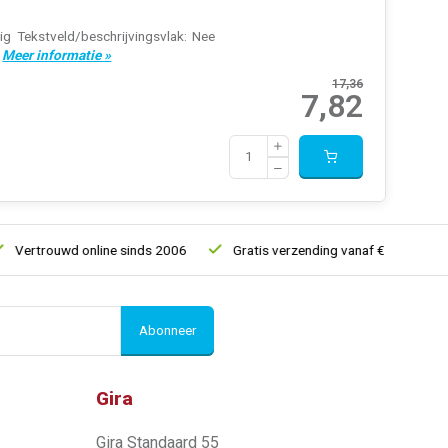
ig Tekstveld/beschrijvingsvlak: Nee
.
Meer informatie »
17,36
7,82
rtrouwd online sinds 2006
Gratis verzending vanaf € 150
5% 
Abonneer
Gira
Gira Standaard 55