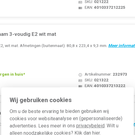
SKU:
021222
EAN:
4010337212225
aam 3-voudig E2 wit mat
E2, wit mat. Afmetingen (buitenmaat): 80,8 x 223,4 x 9,3 mm.
Meer informat
rgen in huis*
Artikelnummer:
232973
SKU:
021322
EAN:
4010337213222
Wij gebruiken cookies
Om u de beste ervaring te bieden gebruiken wij
aam 4-voudig E2 wit mat
cookies voor websiteanalyse en (gepersonaliseerde)
E2, wit mat. Afmetingen (buitenmaat): 80,8 x 294,7 x 9,3 mm.
Meer informat
advertenties. Lees meer in ons
privacybeleid
. Wilt u
alleen noodzakelijke cookies? Klik dan
hier
.