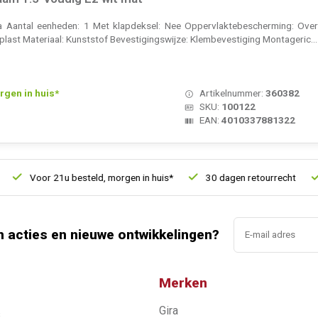
 Ja Aantal eenheden: 1 Met klapdeksel: Nee Oppervlaktebescherming: Over
plast Materiaal: Kunststof Bevestigingswijze: Klembevestiging Montageric..
rgen in huis*
Artikelnummer:
360382
SKU:
100122
EAN:
4010337881322
Voor 21u besteld, morgen in huis*
30 dagen retourrecht
Ve
n acties en nieuwe ontwikkelingen?
Merken
Gira
s