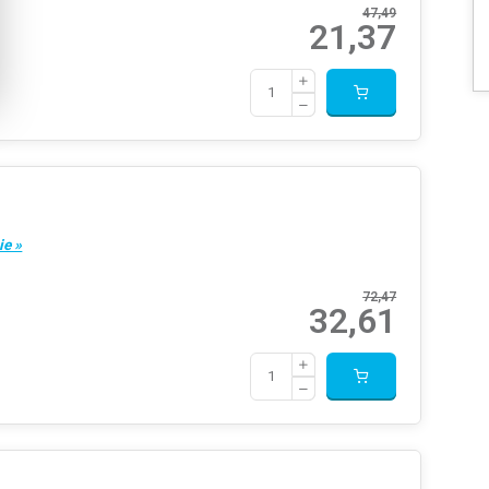
47,49
21,37
ie »
72,47
32,61