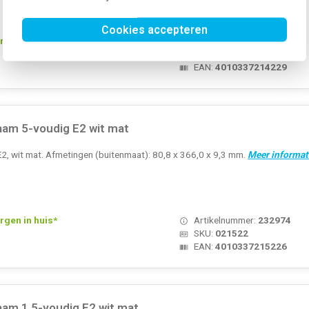
Cookies accepteren
rgen in huis*
Artikelnummer:
266808
SKU:
021422
EAN:
4010337214229
aam 5-voudig E2 wit mat
E2, wit mat. Afmetingen (buitenmaat): 80,8 x 366,0 x 9,3 mm.
Meer informat
rgen in huis*
Artikelnummer:
232974
SKU:
021522
EAN:
4010337215226
aam 1.5-voudig E2 wit mat