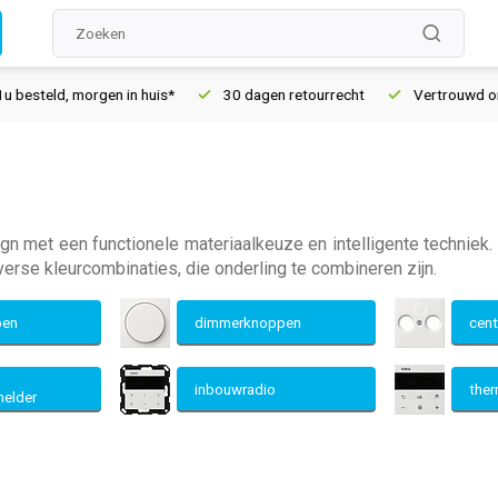
ld, morgen in huis*
30 dagen retourrecht
Vertrouwd online s
gn met een functionele materiaalkeuze en intelligente techniek
iverse kleurcombinaties, die onderling te combineren zijn.
pen
dimmerknoppen
cent
inbouwradio
the
elder