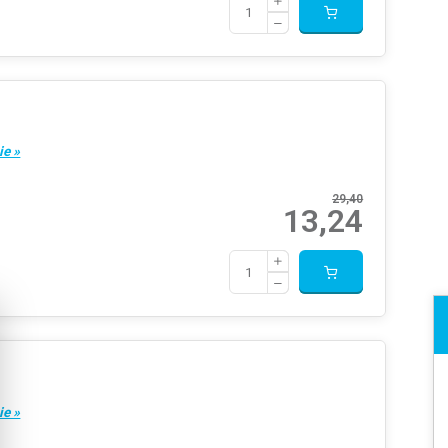
ie »
29,40
13,24
ie »