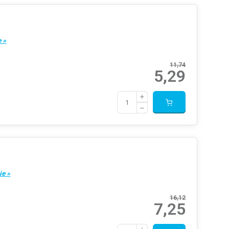
 »
11,74
5,29
ie »
16,12
7,25