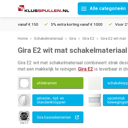
Alle categorieën
ding vanaf € 150
5% extra korting vanaf € 1000
Voor 21u beste
Home
Schakelmateriaal
Gira
Gira E2
Gira E2 wit mat
Gira E2 wit mat schakelmateriaal
Gira E2 wit mat schakelmateriaal combineert strak desi
met een makkelijk te reinigen.
Gira E2
is leverbaar in d
afdekramen
schakelwip
jaloezie-, tijd- en
opzetstuk
standenknoppen
bewegingsm
Gira basiselementen