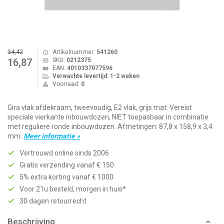
34,42
Artikelnummer:
541260
SKU:
0212375
16,87
EAN:
4010337077596
Verwachte levertijd: 1-2 weken
Voorraad:
0
Gira vlak afdekraam, tweevoudig, E2 vlak, grijs mat. Vereist
speciale vierkante inbouwdozen, NIET toepasbaar in combinatie
met reguliere ronde inbouwdozen. Afmetingen: 87,8 x 158,9 x 3,4
mm.
Meer informatie »
Vertrouwd online sinds 2006
Gratis verzending vanaf € 150
5% extra korting vanaf € 1000
Voor 21u besteld, morgen in huis*
30 dagen retourrecht
Beschrijving