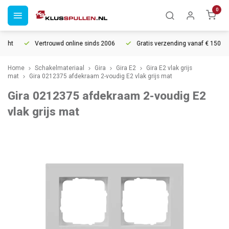
0
cht
Vertrouwd online sinds 2006
Gratis verzending vanaf € 150
Home
Schakelmateriaal
Gira
Gira E2
Gira E2 vlak grijs
mat
Gira 0212375 afdekraam 2-voudig E2 vlak grijs mat
Gira 0212375 afdekraam 2-voudig E2
vlak grijs mat