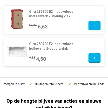
Gira 289200 E2 inbouwdoos
metselwerk 2-voudig vlak
14,74
6,63
Gira 289700 E2 inbouwdoos
hollewand 2-voudig vlak
9,18
4,50
, morgen in huis*
30 dagen retourrecht
Vertrouwd online sinds 200
Op de hoogte blijven van acties en nieuwe
ontwikkelingen?