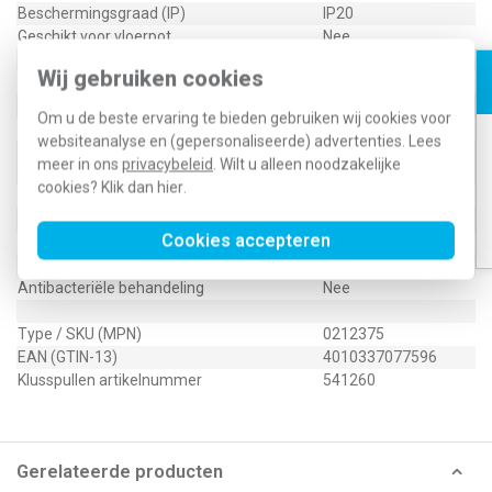
Beschermingsgraad (IP)
IP20
Geschikt voor vloerpot
Nee
Transparant
Nee
Wij gebruiken cookies
Uitvoering oppervlakte
Mat
Geschikt voor wandgoot
Ja
Om u de beste ervaring te bieden gebruiken wij cookies voor
Geschikt voor inbouwinstallatie (stucwerk)
Ja
websiteanalyse en (gepersonaliseerde) advertenties. Lees
Geschikt voor inbouwinstallatie (geen
Nee
meer in ons
privacybeleid
. Wilt u alleen noodzakelijke
stucwerk)
cookies? Klik dan
hier
.
Inbouwmontage (stucwerk)
Ja
Aantal eenheden horizontaal
2
Cookies accepteren
Aantal eenheden verticaal
2
Met montageraam
Nee
Antibacteriële behandeling
Nee
Type / SKU (MPN)
0212375
EAN (GTIN-13)
4010337077596
Klusspullen artikelnummer
541260
Gerelateerde producten