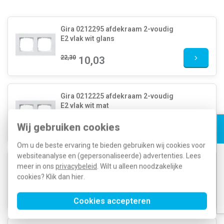
Gira 0212295 afdekraam 2-voudig
E2 vlak wit glans
22,30
10,03
Gira 0212225 afdekraam 2-voudig
E2 vlak wit mat
22,30
Wij gebruiken cookies
10,03
Om u de beste ervaring te bieden gebruiken wij cookies voor
websiteanalyse en (gepersonaliseerde) advertenties. Lees
Gira 0212095 afdekraam 2-voudig
meer in ons
privacybeleid
. Wilt u alleen noodzakelijke
E2 vlak zwart mat
cookies? Klik dan
hier
.
34,42
16,87
Cookies accepteren