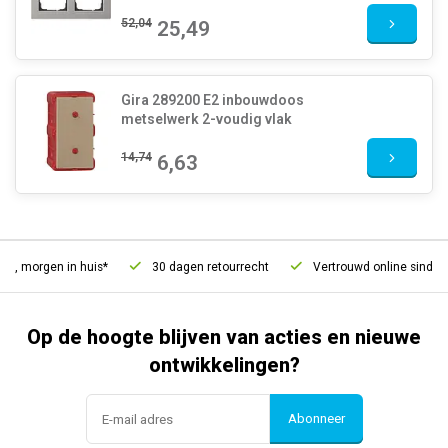
52,04
25,49
Gira 289200 E2 inbouwdoos
metselwerk 2-voudig vlak
14,74
6,63
d, morgen in huis*
30 dagen retourrecht
Vertrouwd online sinds 20
Op de hoogte blijven van acties en nieuwe
ontwikkelingen?
Abonneer