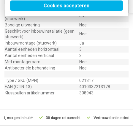
Transparant
Nee
Cookies accepteren
Geschikt voor wandgoot
Nee
Geschikt voor inbouwinstallatie
Ja
(stucwerk)
Bondige uitvoering
Nee
Geschikt voor inbouwinstallatie (geen
Nee
stucwerk)
Inbouwmontage (stucwerk)
Ja
Aantal eenheden horizontaal
3
Aantal eenheden verticaal
3
Met montageraam
Nee
Antibacteriële behandeling
Nee
Type / SKU (MPN)
021317
EAN (GTIN-13)
4010337213178
Klusspullen artikelnummer
308943
d, morgen in huis*
30 dagen retourrecht
Vertrouwd online sinds 2