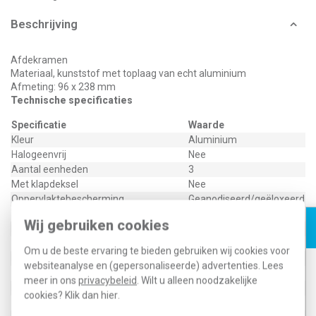
Beschrijving
Afdekramen
Materiaal, kunststof met toplaag van echt aluminium
Afmeting: 96 x 238 mm
Technische specificaties
Specificatie
Waarde
Kleur
Aluminium
Halogeenvrij
Nee
Aantal eenheden
3
Met klapdeksel
Nee
Oppervlaktebescherming
Geanodiseerd/geëloxeerd
Tekstveld/beschrijvingsvlak
Nee
Wij gebruiken cookies
Materiaalkwaliteit
Aluminium
Materiaal
Metaal
Om u de beste ervaring te bieden gebruiken wij cookies voor
Bevestigingswijze
Klembevestiging
websiteanalyse en (gepersonaliseerde) advertenties. Lees
Montagerichting
Horizontaal en verticaal
meer in ons
privacybeleid
. Wilt u alleen noodzakelijke
Beschermingsgraad (IP)
IP20
cookies? Klik dan
hier
.
Geschikt voor vloerpot
Nee