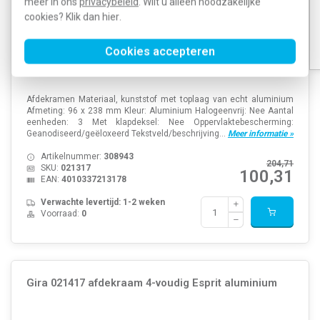
meer in ons
privacybeleid
. Wilt u alleen noodzakelijke
cookies? Klik dan
hier
.
Cookies accepteren
Afdekramen Materiaal, kunststof met toplaag van echt aluminium
Afmeting: 96 x 238 mm Kleur: Aluminium Halogeenvrij: Nee Aantal
eenheden: 3 Met klapdeksel: Nee Oppervlaktebescherming:
Geanodiseerd/geëloxeerd Tekstveld/beschrijving...
Meer informatie »
Artikelnummer:
308943
204,71
SKU:
021317
100,31
EAN:
4010337213178
Verwachte levertijd: 1-2 weken
Voorraad:
0
Gira 021417 afdekraam 4-voudig Esprit aluminium