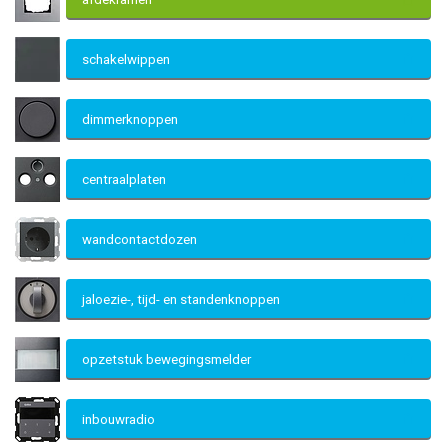
schakelwippen
dimmerknoppen
centraalplaten
wandcontactdozen
jaloezie-, tijd- en standenknoppen
opzetstuk bewegingsmelder
inbouwradio