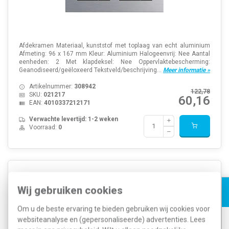
Afdekramen Materiaal, kunststof met toplaag van echt aluminium
Afmeting: 96 x 167 mm Kleur: Aluminium Halogeenvrij: Nee Aantal
eenheden: 2 Met klapdeksel: Nee Oppervlaktebescherming:
Geanodiseerd/geëloxeerd Tekstveld/beschrijving...
Meer informatie »
Artikelnummer:
308942
122,78
SKU:
021217
60,16
EAN:
4010337212171
Verwachte levertijd: 1-2 weken
Voorraad:
0
Gira 021317 afdekraam 3-voudig Esprit aluminium
Wij gebruiken cookies
Om u de beste ervaring te bieden gebruiken wij cookies voor
websiteanalyse en (gepersonaliseerde) advertenties. Lees