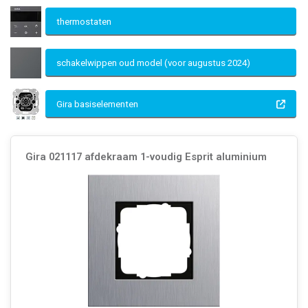
thermostaten
schakelwippen oud model (voor augustus 2024)
Gira basiselementen
Gira 021117 afdekraam 1-voudig Esprit aluminium