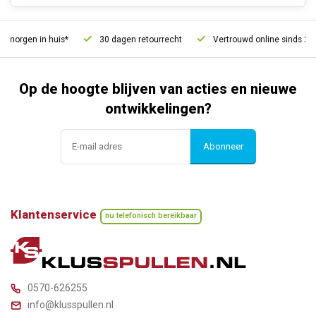
morgen in huis*
30 dagen retourrecht
Vertrouwd online sinds 2006
Op de hoogte blijven van acties en nieuwe
ontwikkelingen?
Abonneer
Klantenservice
nu telefonisch bereikbaar
0570-626255
info@klusspullen.nl