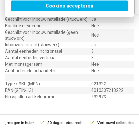
Cookies accepteren
Uitvoering oppervlakte
Mat
Geschikt voor wandgoot
Ja
Geschikt voor inbouwinstallatie (stucwerk)
Ja
Bondige uitvoering
Nee
Geschikt voor inbouwinstallatie (geen
Nee
stucwerk)
Inbouwmontage (stucwerk)
Ja
Aantal eenheden horizontaal
3
Aantal eenheden verticaal
3
Met montageraam
Nee
Antibacteriële behandeling
Nee
Type / SKU (MPN)
021322
EAN (GTIN-13)
4010337213222
Klusspullen artikelnummer
232973
d, morgen in huis*
30 dagen retourrecht
Vertrouwd online sinds 2