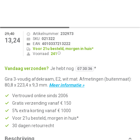
29,40
Artikelnummer:
232973
SKU:
021322
13,24
EAN:
4010337213222
Voor 21u besteld, morgen in huis*
Voorraad:
241
Vandaag verzonden?
Je hebt nog
*
07
:
30
:
36
Gira 3-voudig afdekraam, E2, wit mat. Afmetingen (buitenmaat):
80,8 x 223,4 x 9,3 mm.
Meer informatie »
Vertrouwd online sinds 2006
Gratis verzending vanaf € 150
5% extra korting vanaf € 1000
Voor 21u besteld, morgen in huis*
30 dagen retourrecht
Beschrijving