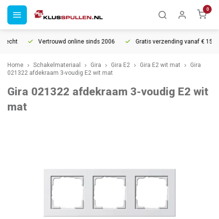
0
recht
Vertrouwd online sinds 2006
Gratis verzending vanaf € 150
Home
Schakelmateriaal
Gira
Gira E2
Gira E2 wit mat
Gira
021322 afdekraam 3-voudig E2 wit mat
Gira 021322 afdekraam 3-voudig E2 wit
mat