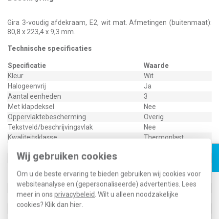
Gira 3-voudig afdekraam, E2, wit mat. Afmetingen (buitenmaat):
80,8 x 223,4 x 9,3 mm.
Technische specificaties
Specificatie
Waarde
Kleur
Wit
Halogeenvrij
Ja
Aantal eenheden
3
Met klapdeksel
Nee
Oppervlaktebescherming
Overig
Tekstveld/beschrijvingsvlak
Nee
Kwaliteitsklasse
Thermoplast
Materiaal
Kunststof
Wij gebruiken cookies
Bevestigingswijze
Klembevestiging
Horizontaal en
Montagerichting
Om u de beste ervaring te bieden gebruiken wij cookies voor
verticaal
websiteanalyse en (gepersonaliseerde) advertenties. Lees
RAL-nummer (vergelijkbaar)
9010
meer in ons
privacybeleid
. Wilt u alleen noodzakelijke
Beschermingsgraad (IP)
IP20
cookies? Klik dan
hier
.
Geschikt voor vloerpot
Nee
Transparant
Nee