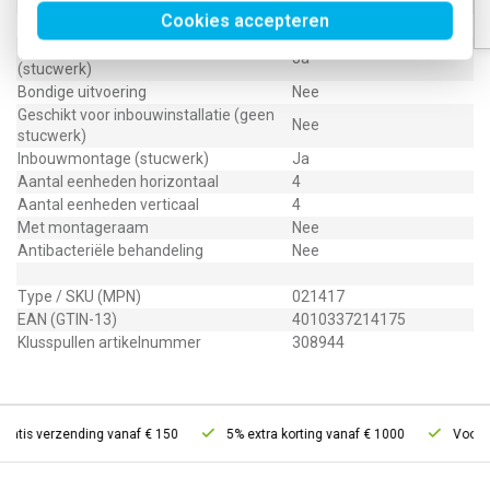
Transparant
Nee
Cookies accepteren
Geschikt voor wandgoot
Nee
Geschikt voor inbouwinstallatie
Ja
(stucwerk)
Bondige uitvoering
Nee
Geschikt voor inbouwinstallatie (geen
Nee
stucwerk)
Inbouwmontage (stucwerk)
Ja
Aantal eenheden horizontaal
4
Aantal eenheden verticaal
4
Met montageraam
Nee
Antibacteriële behandeling
Nee
Type / SKU (MPN)
021417
EAN (GTIN-13)
4010337214175
Klusspullen artikelnummer
308944
ratis verzending vanaf € 150
5% extra korting vanaf € 1000
Voor 21