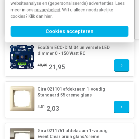
websiteanalyse en (gepersonaliseerde) advertenties. Lees
Gira 245500 draaidimmer
meer in ons
privacybeleid
. Wilt u alleen noodzakelijke
universeel LED Comfort 3-100 Watt
cookies? Klik dan
hier
.
151,92
78,99
Cookies accepteren
EcoDim ECO-DIM.04 universele LED
dimmer 0 - 150 Watt RC
48,40
21,95
Gira 021101 afdekraam 1-voudig
Standaard 55 creme glans
4,51
2,03
Gira 0211761 afdekraam 1-voudig
Event Clear bruin glans/creme