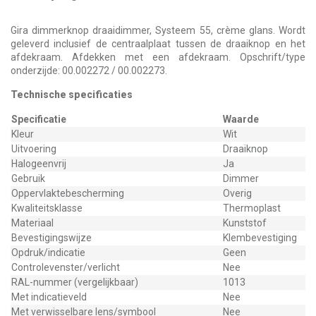
Gira dimmerknop draaidimmer, Systeem 55, crème glans. Wordt
geleverd inclusief de centraalplaat tussen de draaiknop en het
afdekraam. Afdekken met een afdekraam. Opschrift/type
onderzijde: 00.002272 / 00.002273.
Technische specificaties
Specificatie
Waarde
Kleur
Wit
Uitvoering
Draaiknop
Halogeenvrij
Ja
Gebruik
Dimmer
Oppervlaktebescherming
Overig
Kwaliteitsklasse
Thermoplast
Materiaal
Kunststof
Bevestigingswijze
Klembevestiging
Opdruk/indicatie
Geen
Controlevenster/verlicht
Nee
RAL-nummer (vergelijkbaar)
1013
Met indicatieveld
Nee
Met verwisselbare lens/symbool
Nee