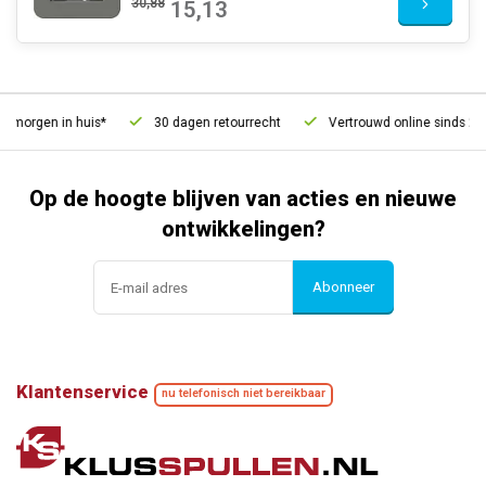
30,88
15,13
morgen in huis*
30 dagen retourrecht
Vertrouwd online sinds 2006
Op de hoogte blijven van acties en nieuwe
ontwikkelingen?
Abonneer
Klantenservice
nu telefonisch niet bereikbaar