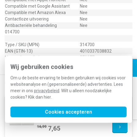
Compatible met Google Assistant
Nee
Compatible met Amazon Alexa
Nee
Contactloze uitvoering
Nee
Antibacteriële behandeling
Nee
014700
Type / SKU (MPN)
314700
EAN (GTIN-13)
4010337038832
Klusspullen artikelnummer
572277
Wij gebruiken cookies
Om u de beste ervaring te bieden gebruiken wij cookies voor
Gerelateerde producten
websiteanalyse en (gepersonaliseerde) advertenties. Lees
meer in ons
privacybeleid
. Wilt u alleen noodzakelijke
cookies? Klik dan
hier
.
Gira 329703 schakelwip
jaloezieschakelaar 4-voudig
Cookies accepteren
Systeem 55 wit glans
16,99
7,65