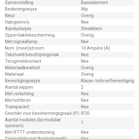
Samenstelling
Basiselement
Bedieningswijze
Wip
Kleur
Overig
Halogeenvrij
Nee
Aansluitwijze
Steekklem
Oppervlaktebescherming
Overig
Met signaallamp
Nee
Nom. (meet)stroom
10 Ampère (A)
Tekstveld/beschrijvingsvlak
Nee
Terugmeldcontact
Nee
Materiaalkwaliteit
Overig
Materiaal
Overig
Bevestigingswijze
Klauw-/schroefbevestiging
Aantal wippen
2
Met verlichting
Nee
Met lichtbron
Nee
Transparant
Nee
Geschikt voor beschermingsgraad (IP)
IP20
Aantal modules (bij modulair
1
systeem)
Met IFTTT ondersteuning
Nee
Compatible met Apple HomeKit
Nee