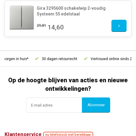
Gira 3295600 schakelwip 2-voudig
Systeem 55 edelstaal
29,81
14,60
orgen in huis*
30 dagen retourrecht
Vertrouwd online sinds 2006
Op de hoogte blijven van acties en nieuwe
ontwikkelingen?
Abonneer
Klantenservice
nu telefonisch niet bereikbaar