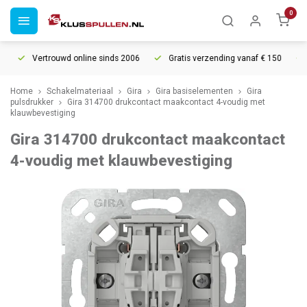
0
Vertrouwd online sinds 2006
Gratis verzending vanaf € 150
5%
Home
Schakelmateriaal
Gira
Gira basiselementen
Gira
pulsdrukker
Gira 314700 drukcontact maakcontact 4-voudig met
klauwbevestiging
Gira 314700 drukcontact maakcontact
4-voudig met klauwbevestiging