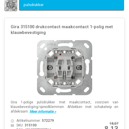
pulsdrukker
Gira 315100 drukcontact maakcontact 1-polig met
klauwbevestiging
Gira 1-polige pulsdrukker met maakcontact, voorzien van
klauwbevestiging/spreidklemmen. Afdekken met schakelwip en
afdekraam.
Meer informatie »
Artikelnummer:
572279
18,07
SKU:
315100
8,13