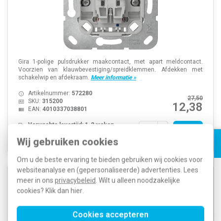
Gira 1-polige pulsdrukker maakcontact, met apart meldcontact.
Voorzien van klauwbevestiging/spreidklemmen. Afdekken met
schakelwip en afdekraam.
Meer informatie »
Artikelnummer:
572280
27,50
SKU:
315200
12,38
EAN:
4010337038801
Verwachte levertijd: 1-2 weken
Voorraad:
0
Wij gebruiken cookies
Om u de beste ervaring te bieden gebruiken wij cookies voor
websiteanalyse en (gepersonaliseerde) advertenties. Lees
Gira 314700 drukcontact maakcontact 4-voudig met
meer in ons
privacybeleid
. Wilt u alleen noodzakelijke
klauwbevestiging
cookies? Klik dan
hier
.
Cookies accepteren