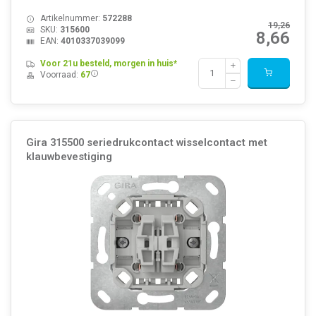
Artikelnummer:
572288
19,26
SKU:
315600
8,66
EAN:
4010337039099
Voor 21u besteld, morgen in huis*
Voorraad:
67
Gira 315500 seriedrukcontact wisselcontact met
klauwbevestiging