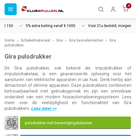
0
50
5% extra korting vanaf € 1000
Voor 21u besteld, morgen in huis*
Home
Schakelmateriaal
Gira
Gira basiselementen
Gira
pulsdrukker
Gira pulsdrukker
De Gira pulsdrukker, ook bekend als impulsdrukker of
impulsschakelaar, is een geavanceerde oplossing voor het
aansturen van elektrische apparaten in uw huis. Denk hierbij aan
dimactoren of slimme apparaten. Deze pulsdrukkers combineren
betrouwbaarheid met gebruiksgemak en zijn een onmisbaar
onderdeel van een modern huisautomatiseringssysteem. Lees
meer over de veelzijdigheid en functionaliteit van Gira
pulsdrukkers:
Lees meer
>>
pulsdrukker met bevestigingsklauwen