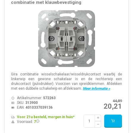
combinatie met klauwbevestiging
Gira combinatie wisselschakelaar/wisseldrukcontact waarbij de
linkerwip een gewone schakelaar is en de rechterwip een
drukcontact (pulsdrukker). Voorzien van spreidklemmen. Afdekken
met een dubbele schakelwip en afdekraam.
Meer informatie »
Artikelnummer:
572263
44,89
SKU:
313900
20,21
EAN:
4010337039136
Voor 21u besteld, morgen in huis*
Voorraad:
7