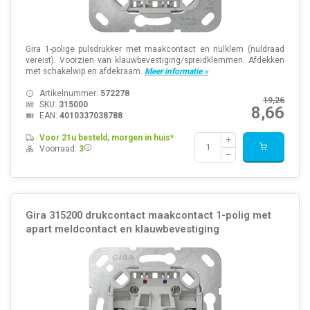
Gira 1-polige pulsdrukker met maakcontact en nulklem (nuldraad
vereist). Voorzien van klauwbevestiging/spreidklemmen. Afdekken
met schakelwip en afdekraam.
Meer informatie »
Artikelnummer:
572278
19,26
SKU:
315000
8,66
EAN:
4010337038788
Voor 21u besteld, morgen in huis*
Voorraad:
3
Gira 315200 drukcontact maakcontact 1-polig met
apart meldcontact en klauwbevestiging