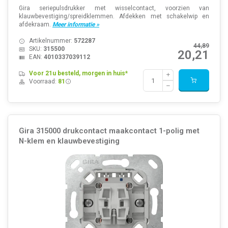
Gira seriepulsdrukker met wisselcontact, voorzien van
klauwbevestiging/spreidklemmen. Afdekken met schakelwip en
afdekraam.
Meer informatie »
Artikelnummer:
572287
44,89
SKU:
315500
20,21
EAN:
4010337039112
Voor 21u besteld, morgen in huis*
Voorraad:
81
Gira 315000 drukcontact maakcontact 1-polig met
N-klem en klauwbevestiging