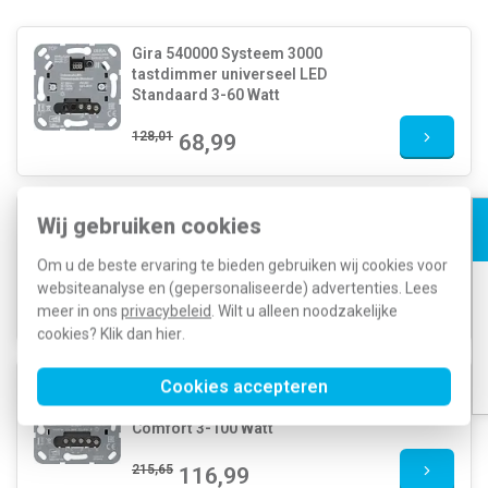
Gira 540000 Systeem 3000
tastdimmer universeel LED
Standaard 3-60 Watt
128,01
68,99
Gira 540100 Systeem 3000
Wij gebruiken cookies
tastdimmer universeel LED
Comfort 3-100 Watt
Om u de beste ervaring te bieden gebruiken wij cookies voor
websiteanalyse en (gepersonaliseerde) advertenties. Lees
162,16
86,99
meer in ons
privacybeleid
. Wilt u alleen noodzakelijke
cookies? Klik dan
hier
.
Cookies accepteren
Gira 540200 Systeem 3000 serie
tastdimmer universeel LED
Comfort 3-100 Watt
215,65
116,99