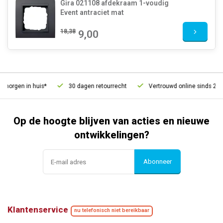
Gira 021108 afdekraam 1-voudig
Event antraciet mat
18,38
9,00
orgen in huis*
30 dagen retourrecht
Vertrouwd online sinds 2006
Op de hoogte blijven van acties en nieuwe
ontwikkelingen?
Abonneer
Klantenservice
nu telefonisch niet bereikbaar