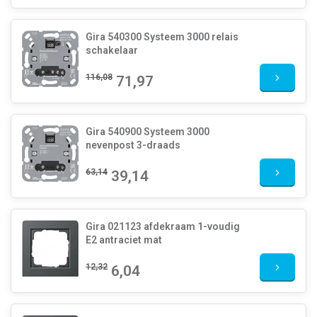
Gira 540300 Systeem 3000 relais
schakelaar
116,08
71,97
Gira 540900 Systeem 3000
nevenpost 3-draads
63,14
39,14
Gira 021123 afdekraam 1-voudig
E2 antraciet mat
12,32
6,04