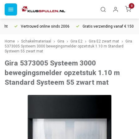
0
ht
Vertrouwd online sinds 2006
Gratis verzending vanaf € 150
Home
Schakelmateriaal
Gira
Gira E2
Gira E2 zwart mat
Gira
5373005 Systeem 3000 bewegingsmelder opzetstuk 1.10 m Standard
Systeem 55 zwart mat
Gira 5373005 Systeem 3000
bewegingsmelder opzetstuk 1.10 m
Standard Systeem 55 zwart mat