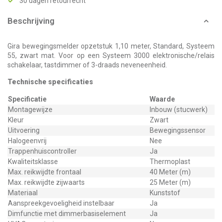
30 dagen retourrecht
Beschrijving
Gira bewegingsmelder opzetstuk 1,10 meter, Standard, Systeem
55, zwart mat. Voor op een Systeem 3000 elektronische/relais
schakelaar, tastdimmer of 3-draads neveneenheid.
Technische specificaties
Specificatie
Waarde
Montagewijze
Inbouw (stucwerk)
Kleur
Zwart
Uitvoering
Bewegingssensor
Halogeenvrij
Nee
Trappenhuiscontroller
Ja
Kwaliteitsklasse
Thermoplast
Max. reikwijdte frontaal
40 Meter (m)
Max. reikwijdte zijwaarts
25 Meter (m)
Materiaal
Kunststof
Aanspreekgevoeligheid instelbaar
Ja
Dimfunctie met dimmerbasiselement
Ja