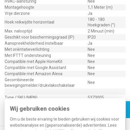
HVAC-aansturing
Nee
Montagehoogte
1,1 Meter (m)
Vrije dierzone
Ja
180 - 180
Hoek reikwijdte horizontaal
Hoekgraden (°)
Max. nalooptijd
2 Minuut (min)
Geschikt voor beschermingsgraad (IP)
IP20
Aanspreekhelderheid instelbaar
Ja
Met oriëntatieverlichting
Nee
Met IFTTT ondersteuning
Nee
Compatible met Apple HomeKit
Nee
Compatible met Google Assistant
Nee
Compatible met Amazon Alexa
Nee
Gecombineerde
Nee
bewegingsmelder/drukvlakschakelaar
Type / SKU (MPN)
5373005
EAN (GTIN-13)
4010337049845
Wij gebruiken cookies
Klusspullen artikelnummer
444704
Om u de beste ervaring te bieden gebruiken wij cookies voor
websiteanalyse en (gepersonaliseerde) advertenties. Lees