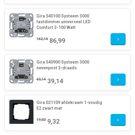
Gira 540100 Systeem 3000
tastdimmer universeel LED
Comfort 3-100 Watt
162,16
86,99
Gira 540900 Systeem 3000
nevenpost 3-draads
63,14
39,14
Gira 021109 afdekraam 1-voudig
E2 zwart mat
19,02
9,32