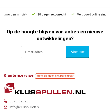
, morgen in huis*
30 dagen retourrecht
Vertrouwd online sinds 20
Op de hoogte blijven van acties en nieuwe
ontwikkelingen?
Abonneer
Klantenservice
nu telefonisch niet bereikbaar
0570-626255
info@klusspullen.nl