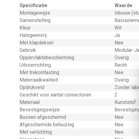
Specificatie
Waarde
Montagewijze
Inbouw (st
Samenstelling
Basiseleme
Kleur
Wit
Halogeenvrij
Ja
Met klapdeksel
Nee
Gebruik
Modular-J
Oppervlaktebescherming
Overig
Uitvoerrichting
Recht
Met trekontlasting
Nee
Materiaalkwaliteit
Overig
Opdrukveld
Zonder lab
Geschikt voor aantal connectoren
2
Materiaal
Kunststof
Bevestigingswijze
Bevestigin
Bussen afgeschermd
Nee
Afgeschermde behuizing
Nee
Met verlichting
Nee