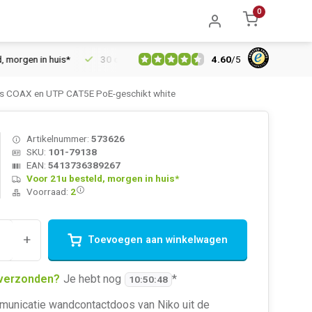
0
4.60
/
5
en in huis*
30 dagen retourrecht
Vertrouwd online sinds 200
s COAX en UTP CAT5E PoE-geschikt white
Artikelnummer:
573626
SKU:
101-79138
EAN:
5413736389267
Voor 21u besteld, morgen in huis*
Voorraad:
2
+
Toevoegen aan winkelwagen
verzonden?
Je hebt nog
*
10
:
50
:
48
unicatie wandcontactdoos van Niko uit de