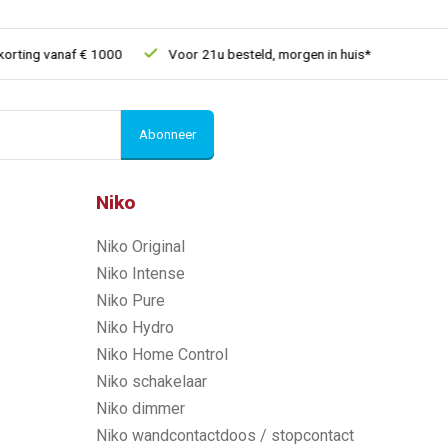
ing vanaf € 1000
Voor 21u besteld, morgen in huis*
30 dagen 
Abonneer
Niko
Niko Original
Niko Intense
Niko Pure
Niko Hydro
Niko Home Control
Niko schakelaar
Niko dimmer
Niko wandcontactdoos / stopcontact