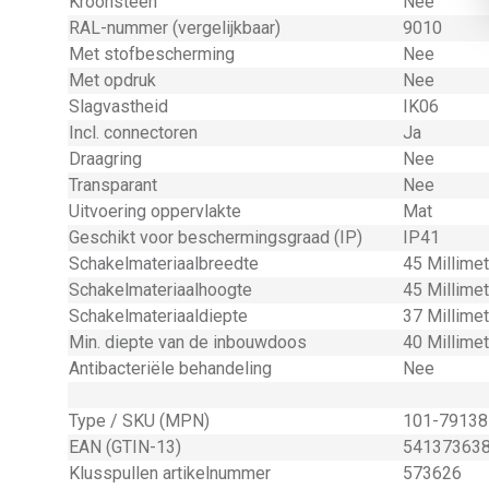
Kroonsteen
Nee
RAL-nummer (vergelijkbaar)
9010
Met stofbescherming
Nee
Met opdruk
Nee
Slagvastheid
IK06
Incl. connectoren
Ja
Draagring
Nee
Transparant
Nee
Uitvoering oppervlakte
Mat
Geschikt voor beschermingsgraad (IP)
IP41
Schakelmateriaalbreedte
45 Millime
Schakelmateriaalhoogte
45 Millime
Schakelmateriaaldiepte
37 Millime
Min. diepte van de inbouwdoos
40 Millime
Antibacteriële behandeling
Nee
Type / SKU (MPN)
101-79138
EAN (GTIN-13)
54137363
Klusspullen artikelnummer
573626