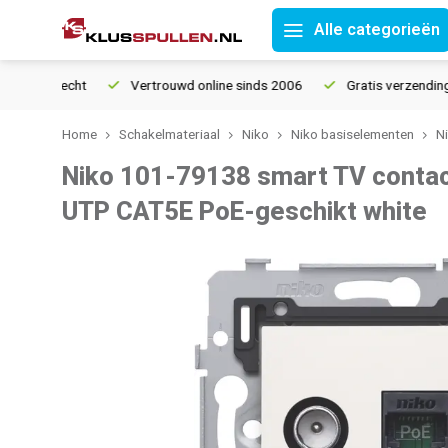
Alle categorieën
ourrecht
Vertrouwd online sinds 2006
Gratis verzending vana
Home
Schakelmateriaal
Niko
Niko basiselementen
N
Niko 101-79138 smart TV conta
UTP CAT5E PoE-geschikt white