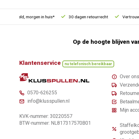
 besteld, morgen in huis*
30 dagen retourrecht
Vertrouwd on
Op de hoogte blijven va
Klantenservice
nu telefonisch bereikbaar
Over on
Verzende
0570-626255
Retourne
info@klusspullen.nl
Betaalm
Mijn acc
KVK-nummer: 30220557
BTW-nummer: NL817317570B01
Staffelko
grootgeb