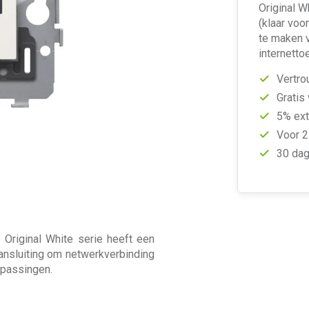
Original W
(klaar voo
te maken v
internett
Vertro
Gratis
5% ext
Voor 2
30 dag
Original White serie heeft een
ansluiting om netwerkverbinding
oepassingen.