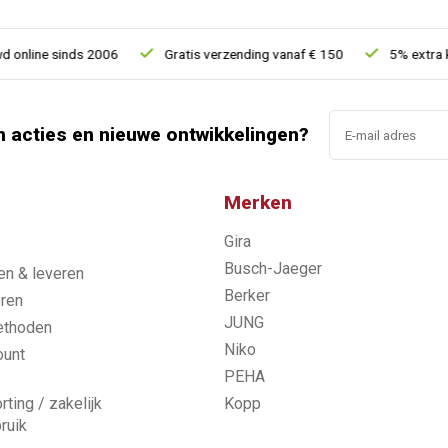
line sinds 2006
Gratis verzending vanaf € 150
5% extra kort
n acties en nieuwe ontwikkelingen?
Merken
Gira
s
Busch-Jaeger
n & leveren
Berker
ren
JUNG
ethoden
Niko
ount
PEHA
rting / zakelijk
Kopp
ruik