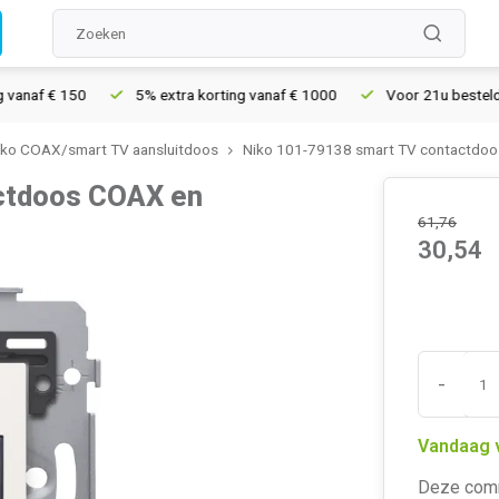
f € 150
5% extra korting vanaf € 1000
Voor 21u besteld, morg
iko COAX/smart TV aansluitdoos
Niko 101-79138 smart TV contactdoo
ctdoos COAX en
61,76
30,54
-
Vandaag 
Deze comm