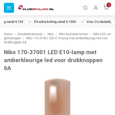
0
ng vanaf € 150
5% extra korting vanaf € 1000
Voor 21u besteld, mor
Home
Schakelmateriaal
Niko
Niko basiselementen
Niko LED- en
glimlampjes
Niko 170-37001 LED E10-lamp met amberkleurige led voor
drukknoppen 6A
Niko 170-37001 LED E10-lamp met
amberkleurige led voor drukknoppen
6A