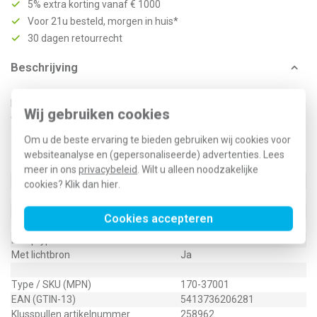
5% extra korting vanaf € 1000
Voor 21u besteld, morgen in huis*
30 dagen retourrecht
Beschrijving
E10-lamp met amberkleurige led voor het verlichten van
Wij gebruiken cookies
drukknoppen 6A of signaalapparaten.
Om u de beste ervaring te bieden gebruiken wij cookies voor
Technische specificaties
websiteanalyse en (gepersonaliseerde) advertenties. Lees
Specificatie
Waarde
meer in ons
privacybeleid
. Wilt u alleen noodzakelijke
Nom. spanning
230 Volt (V)
cookies? Klik dan
hier
.
Toepassing
Schakelaar/drukker
Lamphouder
E10
Cookies accepteren
Kleur lichtbron
Amber (barnsteen)
Lamptype
LED
Met lichtbron
Ja
Type / SKU (MPN)
170-37001
EAN (GTIN-13)
5413736206281
Klusspullen artikelnummer
258962