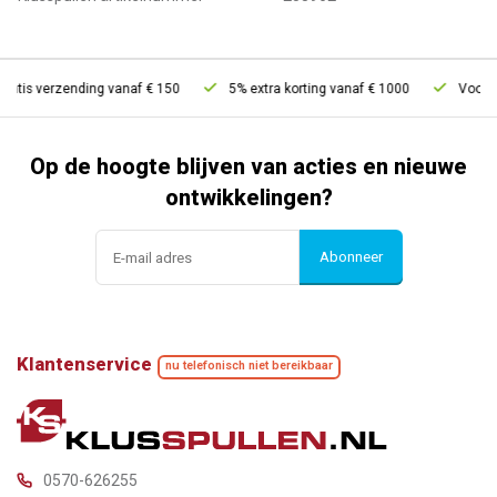
ratis verzending vanaf € 150
5% extra korting vanaf € 1000
Voor 21
Op de hoogte blijven van acties en nieuwe
ontwikkelingen?
Abonneer
Klantenservice
nu telefonisch niet bereikbaar
0570-626255