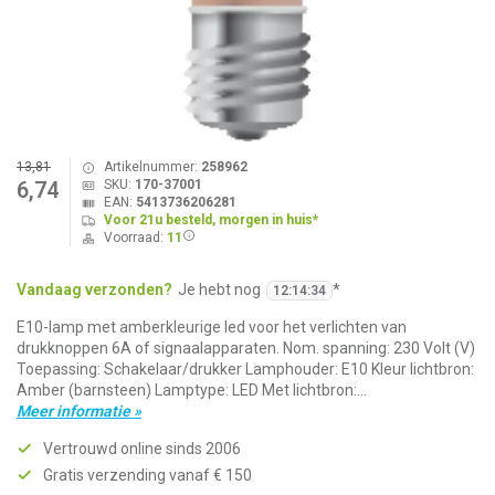
13,81
Artikelnummer:
258962
SKU:
170-37001
6,74
EAN:
5413736206281
Voor 21u besteld, morgen in huis*
Voorraad:
11
Vandaag verzonden?
Je hebt nog
*
12
:
14
:
34
E10-lamp met amberkleurige led voor het verlichten van
drukknoppen 6A of signaalapparaten. Nom. spanning: 230 Volt (V)
Toepassing: Schakelaar/drukker Lamphouder: E10 Kleur lichtbron:
Amber (barnsteen) Lamptype: LED Met lichtbron:...
Meer informatie »
Vertrouwd online sinds 2006
Gratis verzending vanaf € 150