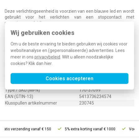
Deze verlichtingseenheid is voorzien van een blauwe led en wordt
gebruikt voor het verlichten van een stopcontact met
spanningsaanduiding.
Wij gebruiken cookies
Technische specificaties
Om u de beste ervaring te bieden gebruiken wij cookies voor
Specificatie
Waarde
websiteanalyse en (gepersonaliseerde) advertenties. Lees
Nom. spanning
230 Volt (V)
meer in ons
privacybeleid
. Wilt u alleen noodzakelijke
Toepassing
Schakelaar/drukker
cookies? Klik dan
hier
.
Lamphouder
Overig
Kleur lichtbron
Blauw
Lamptype
LED
Cookies accepteren
Type / SKU (MPN)
170-37099
EAN (GTIN-13)
5413736234574
Klusspullen artikelnummer
230745
ratis verzending vanaf € 150
5% extra korting vanaf € 1000
Voor 21