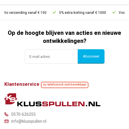
ratis verzending vanaf € 150
5% extra korting vanaf € 1000
Voor 21
Op de hoogte blijven van acties en nieuwe
ontwikkelingen?
Abonneer
Klantenservice
nu telefonisch niet bereikbaar
0570-626255
info@klusspullen.nl