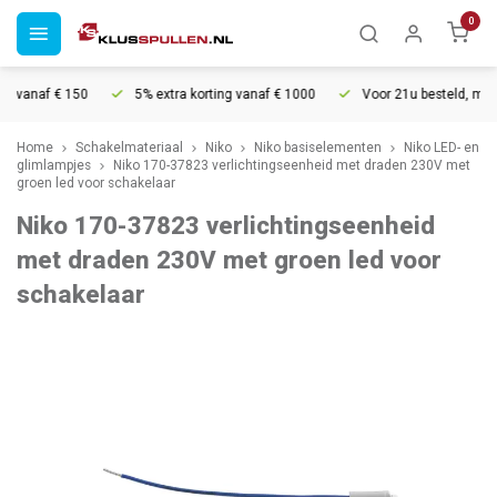
0
g vanaf € 150
5% extra korting vanaf € 1000
Voor 21u besteld, morge
Home
Schakelmateriaal
Niko
Niko basiselementen
Niko LED- en
glimlampjes
Niko 170-37823 verlichtingseenheid met draden 230V met
groen led voor schakelaar
Niko 170-37823 verlichtingseenheid
met draden 230V met groen led voor
schakelaar