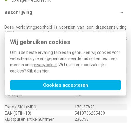
30 dagen retourrecht
Beschrijving
Deze verlichtingseenheid is voorzien van een draadaansluiting
230V en een groene led en wordt gebruikt voor het verlichten van
schakelaars en drukknoppen. Deze verlichtingseenheid kan je ook
Wij gebruiken cookies
gebruiken in installatiekanalen.
Om u de beste ervaring te bieden gebruiken wij cookies voor
Technische specificaties
websiteanalyse en (gepersonaliseerde) advertenties. Lees
Specificatie
Waarde
meer in ons
privacybeleid
. Wilt u alleen noodzakelijke
Nom. spanning
230 Volt (V)
cookies? Klik dan
hier
.
Toepassing
Schakelaar/drukker
Lamphouder
Overig
Cookies accepteren
Kleur lichtbron
Groen
Lamptype
LED
Type / SKU (MPN)
170-37823
EAN (GTIN-13)
5413736205468
Klusspullen artikelnummer
230753