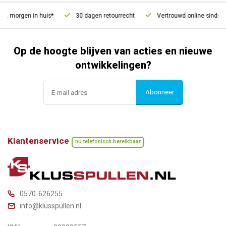
d, morgen in huis*
30 dagen retourrecht
Vertrouwd online sinds 2
Op de hoogte blijven van acties en nieuwe
ontwikkelingen?
Abonneer
Klantenservice
nu telefonisch bereikbaar
0570-626255
info@klusspullen.nl