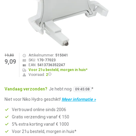
19,80
Artikelnummer:
515041
SKU:
170-77023
9,09
EAN:
5413736352247
Voor 21u besteld, morgen in huis*
Voorraad:
2
Vandaag verzonden?
Je hebt nog
*
09
:
45
:
08
Niet voor Niko Hydro geschikt!
Meer informatie »
Vertrouwd online sinds 2006
Gratis verzending vanaf € 150
5% extra korting vanaf € 1000
Voor 21u besteld, morgen in huis*