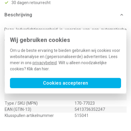
30 dagen retourrecht
Beschrijving
Deze ledverlichtingseenheid is voorzien van een automatische
aansluiting 230 V en een witte led. Ze wordt gebruikt voor de
Wij gebruiken cookies
verlichting van schakelaars met insteekklemmen en drukknoppen.
Ze kan ook gebruikt worden in installatiekanalen.
Om u de beste ervaring te bieden gebruiken wij cookies voor
Technische specificaties
websiteanalyse en (gepersonaliseerde) advertenties. Lees
meer in ons
privacybeleid
. Wilt u alleen noodzakelijke
Specificatie
Waarde
cookies? Klik dan
hier
.
Toepassing
Schakelaar/drukker
Lamphouder
Overig
Cookies accepteren
Kleur lichtbron
Wit
Lamptype
LED
Type / SKU (MPN)
170-77023
EAN (GTIN-13)
5413736352247
Klusspullen artikelnummer
515041