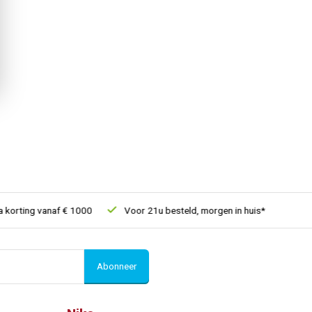
orting vanaf € 1000
Voor 21u besteld, morgen in huis*
30 dag
Abonneer