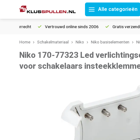
Alle categorieën
 retourrecht
Vertrouwd online sinds 2006
Gratis verzending 
Home
Schakelmateriaal
Niko
Niko basiselementen
N
Niko 170-77323 Led verlichting
voor schakelaars insteekklemm