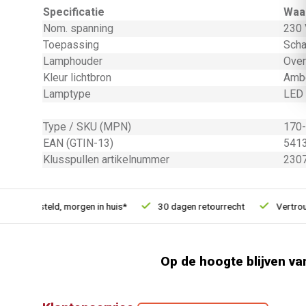
Specificatie
Waa
Nom. spanning
230 
Toepassing
Scha
Lamphouder
Over
Kleur lichtbron
Ambe
Lamptype
LED
Type / SKU (MPN)
170
EAN (GTIN-13)
541
Klusspullen artikelnummer
230
21u besteld, morgen in huis*
30 dagen retourrecht
Vertrouwd
Op de hoogte blijven va