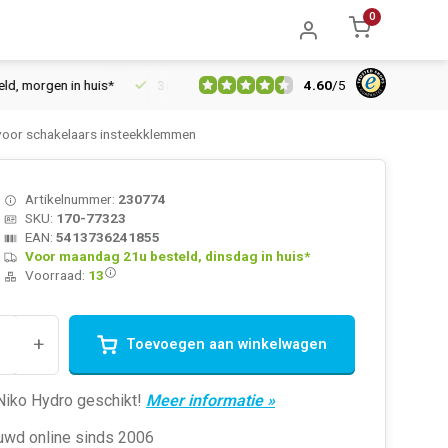
0
4.60
/
5
morgen in huis*
30 dagen retourrecht
Vertrouwd online sinds
voor schakelaars insteekklemmen
Artikelnummer:
230774
SKU:
170-77323
EAN:
5413736241855
Voor maandag 21u besteld, dinsdag in huis*
Voorraad:
13
+
Toevoegen aan winkelwagen
Niko Hydro geschikt!
Meer informatie »
uwd online sinds 2006