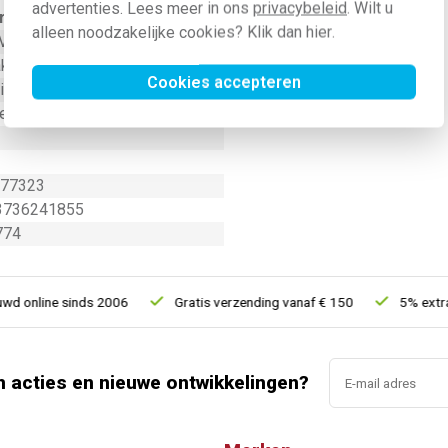
advertenties. Lees meer in ons
privacybeleid
. Wilt u
rde
alleen noodzakelijke cookies? Klik dan
hier
.
Volt (V)
kelaar/drukker
Cookies accepteren
ig
r (barnsteen)
-77323
3736241855
774
 online sinds 2006
Gratis verzending vanaf € 150
5% extra k
n acties en nieuwe ontwikkelingen?