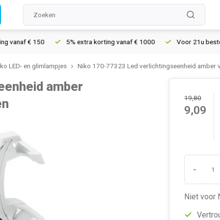
vanaf € 150
5% extra korting vanaf € 1000
Voor 21u besteld, 
iko LED- en glimlampjes
Niko 170-77323 Led verlichtingseenheid amber 
seenheid amber
19,80
en
9,09
-
Niet voor 
Vertro