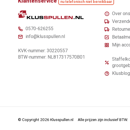
Klantenservice
nu telefonisch niet bereikbaar
Over on
Verzende
0570-626255
Retourne
info@klusspullen.nl
Betaalm
Mijn acc
KVK-nummer: 30220557
BTW-nummer: NL817317570B01
Staffelko
grootgeb
Klusblog
© Copyright 2026 Klusspullen.nl
Alle prijzen zijn inclusief BTW.