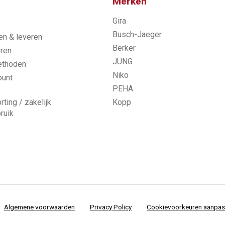
Merken
Gira
s
Busch-Jaeger
n & leveren
Berker
ren
JUNG
ethoden
Niko
ount
PEHA
rting / zakelijk
Kopp
ruik
Algemene voorwaarden
Privacy Policy
Cookievoorkeuren aanpa