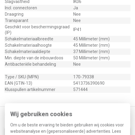
Slagvastheid
IK06
Incl. connectoren
Ja
Draagring
Nee
Transparant
Nee
Geschikt voor beschermingsgraad
IP41
(IP)
Schakelmateriaalbreedte
45 Millimeter (mm)
Schakelmateriaalhoogte
45 Millimeter (mm)
Schakelmateriaaldiepte
37 Millimeter (mm)
Min. diepte van de inbouwdoos
50 Millimeter (mm)
Antibacteriële behandeling
Nee
Type / SKU (MPN)
170-79338
EAN (GTIN-13)
5413736390690
Klusspullen artikelnummer
571444
Wij gebruiken cookies
Gerelateerde producten
Om u de beste ervaring te bieden gebruiken wij cookies voor
websiteanalyse en (gepersonaliseerde) advertenties. Lees
Niko 101-65702 centraalplaat Coax