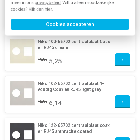
meer in ons
privacybeleid
. Wilt u alleen noodzakelijke
en RJ45 white
cookies? Klik dan
hier
.
10,01
4,38
Cookies accepteren
Niko 100-65702 centraalplaat Coax
en RJ45 cream
10,89
5,25
Niko 102-65702 centraalplaat 1-
voudig Coax en RJ45 light grey
12,83
6,14
Niko 122-65702 centraalplaat coax
en RJ45 anthracite coated