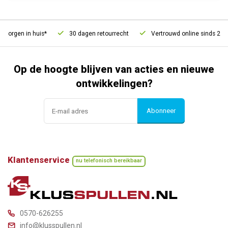
orgen in huis*
30 dagen retourrecht
Vertrouwd online sinds 2006
Op de hoogte blijven van acties en nieuwe
ontwikkelingen?
Abonneer
Klantenservice
nu telefonisch bereikbaar
0570-626255
info@klusspullen.nl