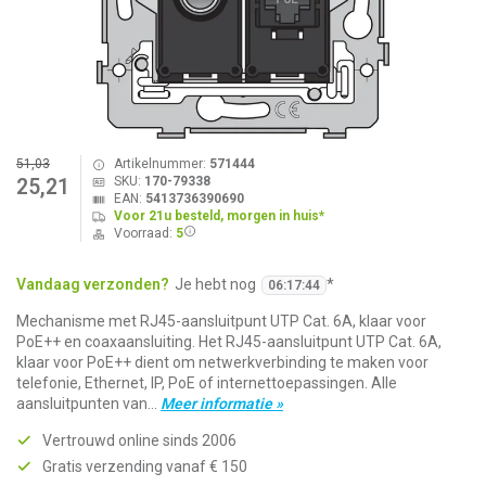
51,03
Artikelnummer:
571444
SKU:
170-79338
25,21
EAN:
5413736390690
Voor 21u besteld, morgen in huis*
Voorraad:
5
Vandaag verzonden?
Je hebt nog
*
06
:
17
:
43
Mechanisme met RJ45-aansluitpunt UTP Cat. 6A, klaar voor
PoE++ en coaxaansluiting. Het RJ45-aansluitpunt UTP Cat. 6A,
klaar voor PoE++ dient om netwerkverbinding te maken voor
telefonie, Ethernet, IP, PoE of internettoepassingen. Alle
aansluitpunten van...
Meer informatie »
Vertrouwd online sinds 2006
Gratis verzending vanaf € 150