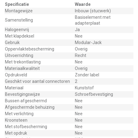
Specificatie
Waarde
Montagewijze
Inbouw (stucwerk)
Basiselement met
Samenstelling
adapterplaat
Halogeenvrij
Ja
Met klapdeksel
Nee
Gebruik
Modular-Jack
Oppervlaktebescherming
Overig
Uitvoerrichting
Recht
Met trekontlasting
Nee
Materiaalkwaliteit
Overig
Opdrukveld
Zonder label
Geschikt voor aantal connectoren
2
Materiaal
Kunststof
Bevestigingswijze
Schroefbevestiging
Bussen afgeschermd
Nee
Afgeschermde behuizing
Nee
Met verlichting
Nee
Kroonsteen
Nee
Met stofbescherming
Nee
Met opdruk
Nee