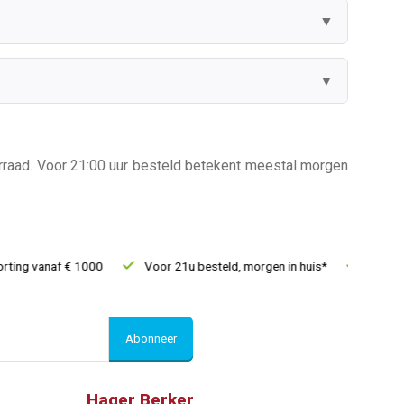
▼
▼
oorraad. Voor 21:00 uur besteld betekent meestal morgen
vanaf € 1000
Voor 21u besteld, morgen in huis*
30 dagen ret
Abonneer
Hager Berker