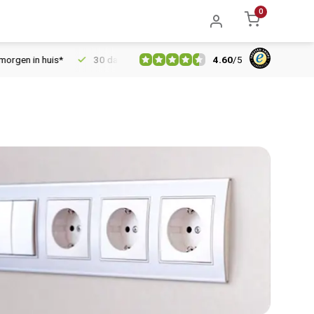
0
4.60
/
5
 huis*
30 dagen retourrecht
Vertrouwd online sinds 2006