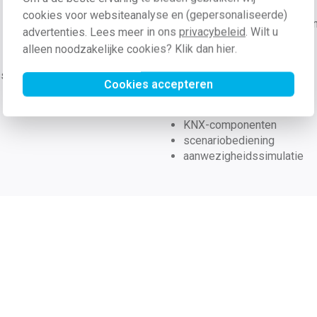
cookies voor websiteanalyse en (gepersonaliseerde)
RJ45-netwerkaansluitinge
advertenties. Lees meer in ons
privacybeleid
. Wilt u
tv-/radioaansluitingen
alleen noodzakelijke cookies? Klik dan
hier
.
HDMI-doorvoer
telefoon
ssieker
Cookies accepteren
Domotica
KNX-componenten
scenariobediening
aanwezigheidssimulatie