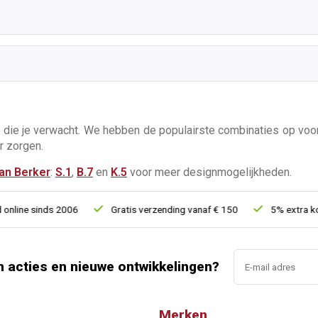
ice die je verwacht. We hebben de populairste combinaties op v
r zorgen.
an Berker
:
S.1
,
B.7
en
K.5
voor meer designmogelijkheden.
 sinds 2006
Gratis verzending vanaf € 150
5% extra korting 
n acties en nieuwe ontwikkelingen?
Merken