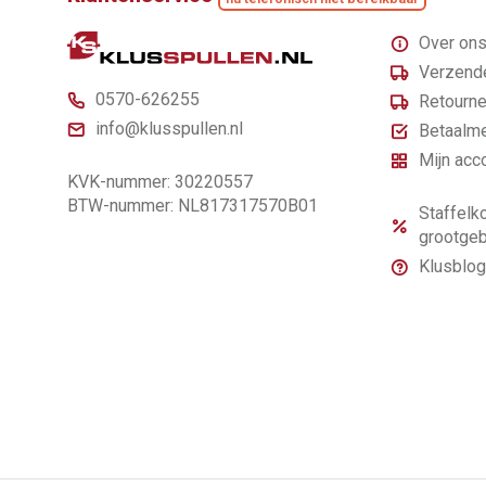
Over on
Verzende
0570-626255
Retourne
info@klusspullen.nl
Betaalm
Mijn acc
KVK-nummer: 30220557
BTW-nummer: NL817317570B01
Staffelko
grootgeb
Klusblog