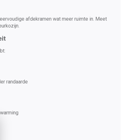
ervoudige afdekramen wat meer ruimte in. Meet
eurkozijn.
it
bt:
er randaarde
rwarming