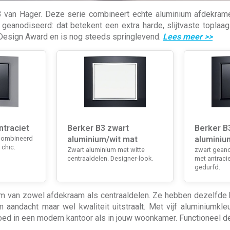
B.3 van Hager. Deze serie combineert echte aluminium afdekra
s geanodiseerd: dat betekent een extra harde, slijtvaste toplaag 
 Design Award en is nog steeds springlevend.
Lees meer
>>
ntraciet
Berker B3 zwart
Berker B
combineerd
aluminium/wit mat
aluminiu
 chic.
Zwart aluminium met witte
zwart gean
centraaldelen. Designer-look.
met antracie
gedurfd.
van zowel afdekraam als centraaldelen. Ze hebben dezelfde bol
 aandacht maar wel kwaliteit uitstraalt. Met vijf aluminiumkl
goed in een modern kantoor als in jouw woonkamer. Functioneel de