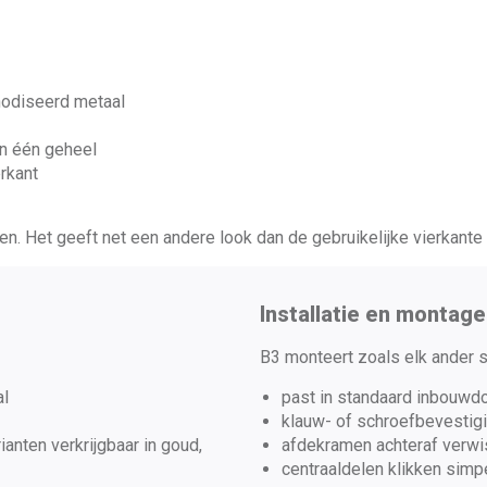
nodiseerd metaal
en één geheel
rkant
en. Het geeft net een andere look dan de gebruikelijke vierkante
Installatie en montage
B3 monteert zoals elk ander s
al
past in standaard inbouwd
klauw- of schroefbevestig
ianten verkrijgbaar in goud,
afdekramen achteraf verwi
centraaldelen klikken simp