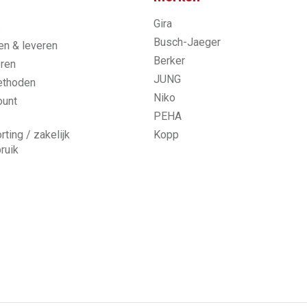
Gira
s
Busch-Jaeger
n & leveren
Berker
ren
JUNG
ethoden
Niko
ount
PEHA
rting / zakelijk
Kopp
ruik