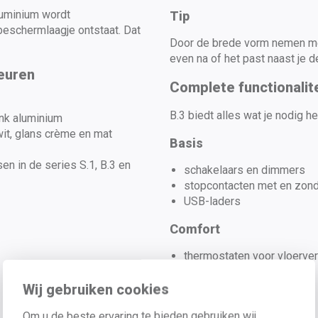
luminium wordt
Tip
eschermlaagje ontstaat. Dat
Door de brede vorm nemen me
even na of het past naast je d
leuren
Complete functionalite
B.3 biedt alles wat je nodig he
ank aluminium
wit, glans crème en mat
Basis
en in de series S.1, B.3 en
schakelaars en dimmers
stopcontacten met en zond
USB-laders
Comfort
thermostaten voor vloerve
tijdschakelaars
jaloeziebediening
Wij gebruiken cookies
Multimedia
Om u de beste ervaring te bieden gebruiken wij