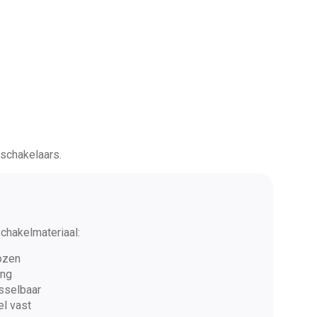
 schakelaars.
chakelmateriaal:
ozen
ing
sselbaar
el vast