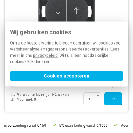
Wij gebruiken cookies
Om u de beste ervaring te bieden gebruiken wij cookies voor
Hager Berker impulsdrukker voor jaloeziebediening met
websiteanalyse en (gepersonaliseerde) advertenties. Lees
pijlsymbolen en beveiliging tegen gelijktijdige bediening van beide
meer in ons
privacybeleid
. Wilt u alleen noodzakelijke
kanten. Serie Integro Flow in mat antraciet. Voor o.a. (bad)meubels,
cookies? Klik dan
hier
.
caravans en boten. Niet voor standaard muurmontage.
Meer informatie »
Cookies accepteren
Artikelnummer:
508299
28,44
SKU:
936532505
14,79
EAN:
4011334337249
Verwachte levertijd: 1-2 weken
Voorraad:
0
tis verzending vanaf € 150
5% extra korting vanaf € 1000
Voor 21u