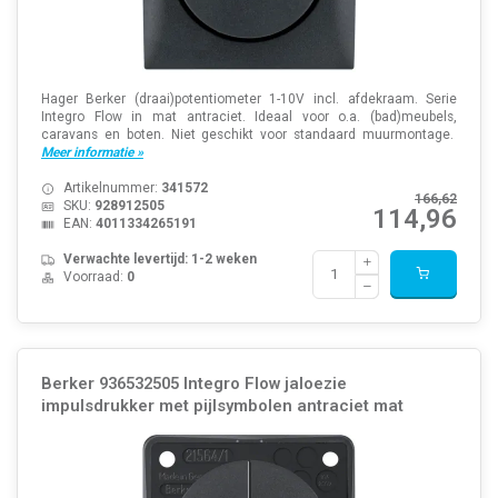
Hager Berker (draai)potentiometer 1-10V incl. afdekraam. Serie
Integro Flow in mat antraciet. Ideaal voor o.a. (bad)meubels,
caravans en boten. Niet geschikt voor standaard muurmontage.
Meer informatie »
Artikelnummer:
341572
166,62
SKU:
928912505
114,96
EAN:
4011334265191
Verwachte levertijd: 1-2 weken
Voorraad:
0
Berker 936532505 Integro Flow jaloezie
impulsdrukker met pijlsymbolen antraciet mat