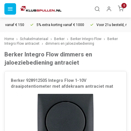
0
g vanaf € 150
5% extra korting vanaf € 1000
Voor 21u besteld, morg
Home
Schakelmateriaal
Berker
Berker Integro Flow
Berker
Integro Flow antraciet
dimmers en jaloeziebediening
Berker Integro Flow dimmers en
jaloeziebediening antraciet
Berker 928912505 Integro Flow 1-10V
draaipotentiometer met afdekraam antraciet mat