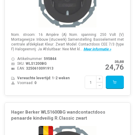
Nom. stroom: 16 Ampère (A) Nom. spanning: 250 Volt (V)
Montagewijze: Inbouw (stucwerk) Samenstelling: Basiselement met
centrale afdekplaat Kleur: Zwart Model: Contactdoos CEE 7/3 (type
F) Halogeenvrij: Ja Afsluitbaar: Nee Met kl...
Meer informatie »
Artikelnummer:
595844
35,88
SKU:
WLS1200BG
24,76
EAN:
3250610091913
Verwachte levertijd: 1-2 weken
Voorraad:
0
Hager Berker WLS1600BG wandcontactdoos
penaarde kindveilig R.Classic zwart