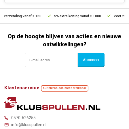
s verzending vanaf € 150
5% extra korting vanaf € 1000
Voor 21u be
Op de hoogte blijven van acties en nieuwe
ontwikkelingen?
Abonneer
Klantenservice
nu telefonisch niet bereikbaar
0570-626255
info@klusspullen.nl