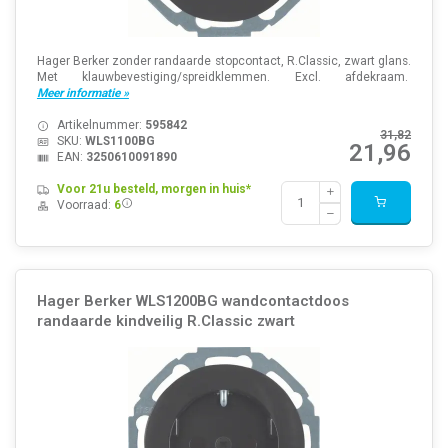
Hager Berker zonder randaarde stopcontact, R.Classic, zwart glans.
Met klauwbevestiging/spreidklemmen. Excl. afdekraam.
Meer informatie »
Artikelnummer:
595842
31,82
SKU:
WLS1100BG
21,96
EAN:
3250610091890
Voor 21u besteld, morgen in huis*
Voorraad:
6
Hager Berker WLS1200BG wandcontactdoos
randaarde kindveilig R.Classic zwart