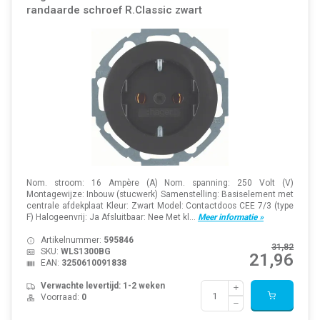
randaarde schroef R.Classic zwart
Nom. stroom: 16 Ampère (A) Nom. spanning: 250 Volt (V)
Montagewijze: Inbouw (stucwerk) Samenstelling: Basiselement met
centrale afdekplaat Kleur: Zwart Model: Contactdoos CEE 7/3 (type
F) Halogeenvrij: Ja Afsluitbaar: Nee Met kl...
Meer informatie »
Artikelnummer:
595846
31,82
SKU:
WLS1300BG
21,96
EAN:
3250610091838
Verwachte levertijd: 1-2 weken
Voorraad:
0