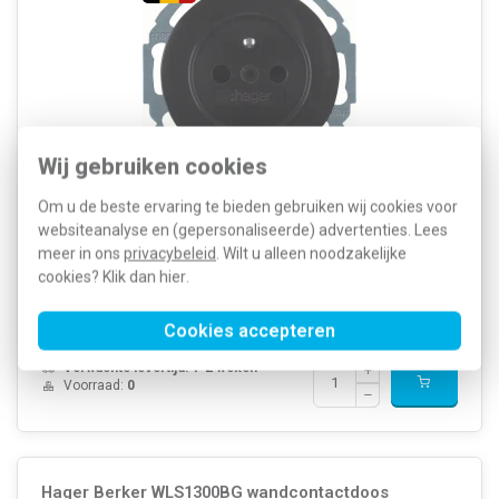
Wij gebruiken cookies
Om u de beste ervaring te bieden gebruiken wij cookies voor
Hager Berker stopcontact met penaarde (België) en verhoogde
aanraakbeveiliging, R.Classic, zwart glans. Met
websiteanalyse en (gepersonaliseerde) advertenties. Lees
klauwbevestiging/spreidklemmen. Excl. afdekraam.
meer in ons
privacybeleid
. Wilt u alleen noodzakelijke
Meer informatie »
cookies? Klik dan
hier
.
Artikelnummer:
595850
38,36
SKU:
WLS1600BG
26,46
Cookies accepteren
EAN:
3250610092279
Verwachte levertijd: 1-2 weken
Voorraad:
0
Hager Berker WLS1300BG wandcontactdoos