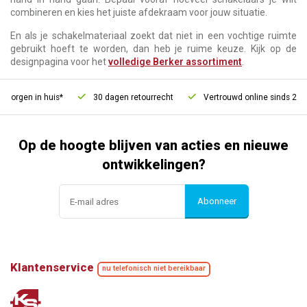
combineren en kies het juiste afdekraam voor jouw situatie.
En als je schakelmateriaal zoekt dat niet in een vochtige ruimte
gebruikt hoeft te worden, dan heb je ruime keuze. Kijk op de
designpagina voor het
volledige Berker assortiment
.
orgen in huis*
30 dagen retourrecht
Vertrouwd online sinds 2006
Op de hoogte blijven van acties en nieuwe
ontwikkelingen?
Abonneer
Klantenservice
nu telefonisch niet bereikbaar