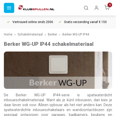
0
Vertrouwd online sinds 2006
Gratis verzending vanaf € 150
5% 
Home
Schakelmateriaal
Berker
Berker WG-UP IP44
Berker WG-UP IP44 schakelmateriaal
De Berker WG-UP IP44-serie is spatwaterdicht
inbouwschakelmateriaal. Want als je kúnt inbouwen, dan kies je
daar liever ook voor. Alleen opbouw als het niet anders kan. Deze
spatwaterdichte inbouwschakelaars en wandcontactdozen zijn
speciaal ontworpen voor garages, badkamers, keukens en