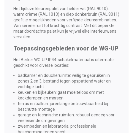
Het tijdloze kleurenpalet van helder wit (RAL 9010),
warm crème (RAL 1013) en diep donkerbruin (RAL 8011)
geeft je mogelijkheden voor verfijnde kleurcombinaties.
Van serene rust tot krachtig contrast. Met dit beperkte
maar doordachte palet kun je vrijwel elke interieurwens
vervullen.
Toepassingsgebieden voor de WG-UP
Het Berker WG-UP IP44-schakelmateriaal is uitermate
geschikt voor diverse locaties:
badkamer en doucheruimte: veilig te gebruiken in
zones 2 en 3, bestand tegen opspattend water en
vochtige lucht
keuken en bijkeuken: gaat moeiteloos om met
kookdampen en morsen
terras en balkon: jarenlange betrouwbaarheid bij
beschutte montage
garage en technische ruimten: robuust genoeg voor
veeleisende omgevingen
zwembaden en laboratoria: professionele
bescherming tegen vocht