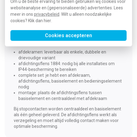
verhoogde aanraakbeveiliging, en uitvoeringen met
Om u de beste ervaring te bieden gebruiken wij cookies voor
sleutelsluiting, maken het aanbod compleet.
websiteanalyse en (gepersonaliseerde) advertenties. Lees
meer in ons
privacybeleid
. Wilt u alleen noodzakelijke
Eenvoudige installatie
cookies? Klik dan
hier
.
Het installeren van de inbouwschakelaars en
Cookies accepteren
wandcontactdozen is heel eenvoudig. Let daarbij op de
volgende zaken:
afdekramen: leverbaar als enkele, dubbele en
drievoudige variant
afdichtingsflens 1884: nodig bij alle installaties om
IP44-bescherming te bereiken
complete set: je hebt een afdekraam,
afdichtingsflens, basiselement en bedieningselement
nodig
montage: plaats de afdichtingsflens tussen
basiselement en centraaldeel met afdekraam
Bij stopcontacten worden centraaldeel en basiselement
als één geheel geleverd. De afdichtingsflens werkt als
verzegeling en moet altijd volledig contact maken voor
optimale bescherming.