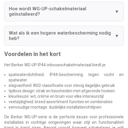
Hoe wordt WG-UP-schakelmateriaal
▼
geïnstalleerd?
Wat als ik een hogere waterbescherming nodig
▼
heb?
Voordelen in het kort
Het Berker WG-UP IP44-inbouwschakelmateriaal biedt je:
spatwaterdichtheid: IP44-bescherming tegen vocht en
spatwater
slagvastheid: IK02-classificatie voor stevig dagelijks gebruik
tijdloos design: strak en bescheiden met afgeronde hoeken
kleurkeuze: wit, crème en bruin voor elke interieurstijl
veelzijdigheid: breed assortiment functies en combinaties
eenvoudige montage: duidelijke installatierichtlijnen
De Berker WG-UP-serie is de perfecte keuze voor professionele
installaties in vochtige omgevingen waar stijl en functionaliteit
hand in hand gaan. Bepaal vooraf hoeveel schakelaars je wilt