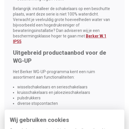
Belangrijk: installeer de schakelaars op een beschutte
plaats, want deze serie is niet 100% waterdicht.
Verwacht je veelvuldig grote hoeveelheden water van
bijvoorbeeld een hogedrukreiniger of
bewateringsinstallatie? Dan adviseren wij je een
beschermingsklasse hoger te gaan met
Berker W.1
IP55
.
Uitgebreid productaanbod voor de
WG-UP
Het Berker WG-UP-programma kent een ruim
assortiment aan functionaliteiten:
wisselschakelaars en serieschakelaars
kruisschakelaars en jaloezieschakelaars
pulsdrukkers
diverse stopcontacten
Voor stopcontacten zijn speciale klapdeksels met
Wij gebruiken cookies
tekstveld beschikbaar, handig voor duidelijke
identificatie. Wandcontactdozen met randaarde en