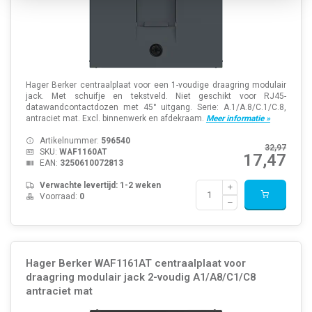
Hager Berker centraalplaat voor een 1-voudige draagring modulair
jack. Met schuifje en tekstveld. Niet geschikt voor RJ45-
datawandcontactdozen met 45° uitgang. Serie: A.1/A.8/C.1/C.8,
antraciet mat. Excl. binnenwerk en afdekraam.
Meer informatie »
Artikelnummer:
596540
32,97
SKU:
WAF1160AT
17,47
EAN:
3250610072813
Verwachte levertijd: 1-2 weken
Voorraad:
0
Hager Berker WAF1161AT centraalplaat voor
draagring modulair jack 2-voudig A1/A8/C1/C8
antraciet mat