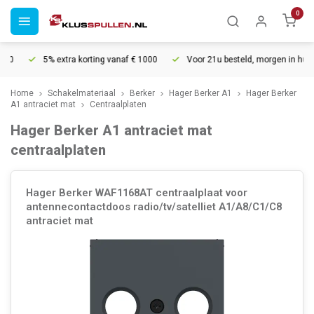
0
5% extra korting vanaf € 1000
Voor 21u besteld, morgen in huis*
Home
Schakelmateriaal
Berker
Hager Berker A1
Hager Berker
A1 antraciet mat
Centraalplaten
Hager Berker A1 antraciet mat
centraalplaten
Hager Berker WAF1168AT centraalplaat voor
antennecontactdoos radio/tv/satelliet A1/A8/C1/C8
antraciet mat