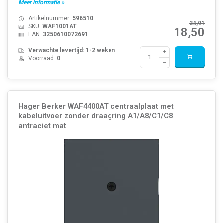
Meer informatie »
Artikelnummer:
596510
34,91
SKU:
WAF1001AT
18,50
EAN:
3250610072691
Verwachte levertijd: 1-2 weken
Voorraad:
0
Hager Berker WAF4400AT centraalplaat met
kabeluitvoer zonder draagring A1/A8/C1/C8
antraciet mat