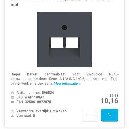
mat
Hager Berker centraalplaat voor 2-voudige RJ45-
datawandcontactdoos. Serie: A.1/A.8/C.1/C.8, antraciet mat. Excl.
binnenwerk en afdekraam.
Meer informatie »
Artikelnummer:
596534
19,18
SKU:
WAF1108AT
10,16
EAN:
3250610072875
Verwachte levertijd: 1-2 weken
Voorraad:
0