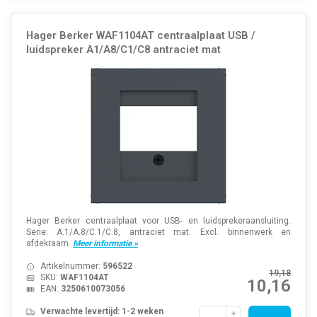
Hager Berker WAF1104AT centraalplaat USB /
luidspreker A1/A8/C1/C8 antraciet mat
Hager Berker centraalplaat voor USB- en luidsprekeraansluiting.
Serie: A.1/A.8/C.1/C.8, antraciet mat. Excl. binnenwerk en
afdekraam.
Meer informatie »
Artikelnummer:
596522
19,18
SKU:
WAF1104AT
10,16
EAN:
3250610073056
Verwachte levertijd: 1-2 weken