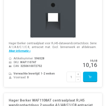
Hager Berker centraalplaat voor RJ45-datawandcontactdoos. Serie:
A.1/A.8/C.1/C.8, antraciet mat. Excl. binnenwerk en afdekraam.
Meer informatie »
Artikelnummer:
596528
19,18
SKU:
WAF1107AT
10,16
EAN:
3250610072752
Verwachte levertijd: 1-2 weken
Voorraad:
0
Hager Berker WAF1108AT centraalplaat RJ45
wandcontactdoos 2-voudig A1/A8/C1/C8 antraciet