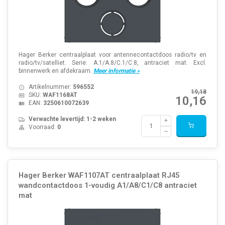
Hager Berker centraalplaat voor antennecontactdoos radio/tv en
radio/tv/satelliet. Serie: A.1/A.8/C.1/C.8, antraciet mat. Excl.
binnenwerk en afdekraam.
Meer informatie »
Artikelnummer:
596552
19,18
SKU:
WAF1168AT
10,16
EAN:
3250610072639
Verwachte levertijd: 1-2 weken
Voorraad:
0
Hager Berker WAF1107AT centraalplaat RJ45
wandcontactdoos 1-voudig A1/A8/C1/C8 antraciet
mat