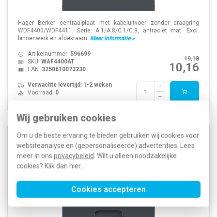
Hager Berker centraalplaat met kabeluitvoer zonder draagring
WDF4400/WDF4411. Serie: A.1/A.8/C.1/C.8, antraciet mat. Excl.
binnenwerk en afdekraam.
Meer informatie »
Artikelnummer:
596699
19,18
SKU:
WAF4400AT
10,16
EAN:
3250610073230
Verwachte levertijd: 1-2 weken
Voorraad:
0
Wij gebruiken cookies
Om u de beste ervaring te bieden gebruiken wij cookies voor
Hager Berker WAF1160AT centraalplaat voor
websiteanalyse en (gepersonaliseerde) advertenties. Lees
draagring modulair jack 1-voudig A1/A8/C1/C8
meer in ons
privacybeleid
. Wilt u alleen noodzakelijke
antraciet mat
cookies? Klik dan
hier
.
Cookies accepteren