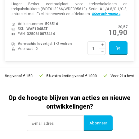
Hager Berker centraalplaat voor trekschakelaars en
trekpulsdrukkers (WDE613966/WDE395619). Serie: A.1/A.8/C.1/C.8,
antraciet mat. Excl. binnenwerk en afdekraam.
Meer informatie »
Artikelnummer:
596516
20,57
SKU:
WAF1048AT
10,90
EAN:
3250610073414
Verwachte levertijd: 1-2 weken
Voorraad:
0
ng vanaf € 150
5% extra korting vanaf € 1000
Voor 21u besteld, mor
Op de hoogte blijven van acties en nieuwe
ontwikkelingen?
Abonneer