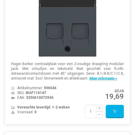
Hager Berker centraalplaat voor een 2-voudige draagring modulair
jack. Met schuifjes en tekstveld. Niet geschikt voor RJ45-
datawandcontactdozen met 45° uitgangen. Serie: A.1/A.8/C.1/C.8,
antraciet mat. Excl. binnenwerk en afdekraam.
Meer informatie »
Artikelnummer:
596546
37,15
SKU:
WAF1161AT
19,69
EAN:
3250610072936
Verwachte levertijd: 1-2 weken
Voorraad:
0