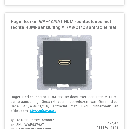
Hager Berker WAF4379AT HDMI-contactdoos met
rechte HDMI-aansluiting A1/A8/C1/C8 antraciet mat
Hager Berker inbouw HDMI-contactdoos met een rechte HDMI-
achteraansluiting. Geschikt voor inbouwdozen van 46mm diep.
Serie: A.1/A.8/C.1/C.8, antraciet mat. Excl. binnenwerk en
afdekraam.
Meer informatie »
Artikelnummer:
596687
575,48
SKU:
WAF4379AT
305,00