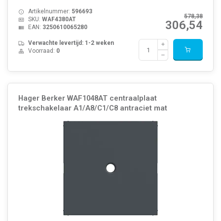
Artikelnummer:
596693
578,38
SKU:
WAF4380AT
306,54
EAN:
3250610065280
Verwachte levertijd: 1-2 weken
Voorraad:
0
Hager Berker WAF1048AT centraalplaat
trekschakelaar A1/A8/C1/C8 antraciet mat