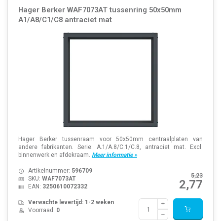
Hager Berker WAF7073AT tussenring 50x50mm
A1/A8/C1/C8 antraciet mat
Hager Berker tussenraam voor 50x50mm centraalplaten van
andere fabrikanten. Serie: A.1/A.8/C.1/C.8, antraciet mat. Excl.
binnenwerk en afdekraam.
Meer informatie »
Artikelnummer:
596709
5,23
SKU:
WAF7073AT
2,77
EAN:
3250610072332
Verwachte levertijd: 1-2 weken
Voorraad:
0