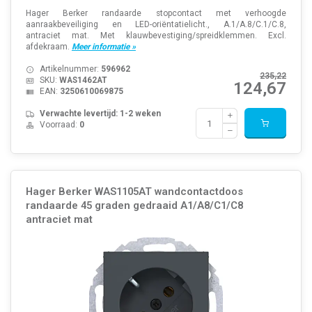
Hager Berker randaarde stopcontact met verhoogde
aanraakbeveiliging en LED-oriëntatielicht., A.1/A.8/C.1/C.8,
antraciet mat. Met klauwbevestiging/spreidklemmen. Excl.
afdekraam.
Meer informatie »
Artikelnummer:
596962
235,22
SKU:
WAS1462AT
124,67
EAN:
3250610069875
Verwachte levertijd: 1-2 weken
Voorraad:
0
Hager Berker WAS1105AT wandcontactdoos
randaarde 45 graden gedraaid A1/A8/C1/C8
antraciet mat