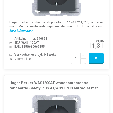
Hager Berker randaarde stopcontact, A.1/A.8/C.1/C.8, antraciet
mat. Met klauwbevestiging/spreidklemmen. Excl. afdekraam.
Meer informatie »
Artikelnummer:
596854
21,36
SKU:
WAS1100AT
11,31
EAN:
3250610069455
Verwachte levertijd: 1-2 weken
Voorraad:
0
Hager Berker WAS1200AT wandcontactdoos
randaarde Safety Plus A1/A8/C1/C8 antraciet mat