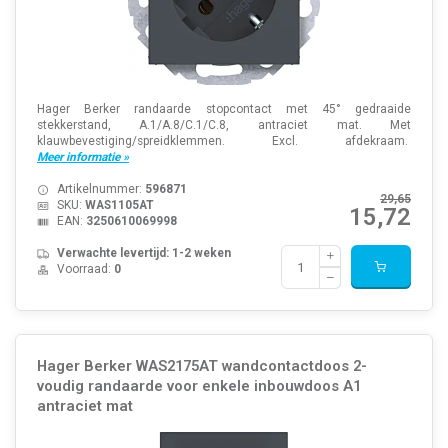
Hager Berker randaarde stopcontact met 45° gedraaide
stekkerstand, A.1/A.8/C.1/C.8, antraciet mat. Met
klauwbevestiging/spreidklemmen. Excl. afdekraam.
Meer informatie »
Artikelnummer:
596871
29,65
SKU:
WAS1105AT
15,72
EAN:
3250610069998
Verwachte levertijd: 1-2 weken
Voorraad:
0
Hager Berker WAS2175AT wandcontactdoos 2-
voudig randaarde voor enkele inbouwdoos A1
antraciet mat