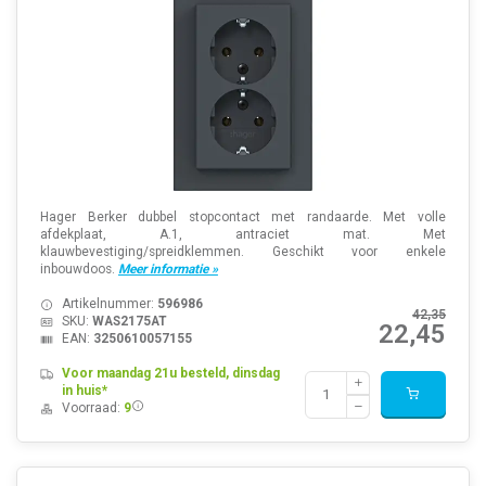
Hager Berker dubbel stopcontact met randaarde. Met volle
afdekplaat, A.1, antraciet mat. Met
klauwbevestiging/spreidklemmen. Geschikt voor enkele
inbouwdoos.
Meer informatie »
Artikelnummer:
596986
42,35
SKU:
WAS2175AT
22,45
EAN:
3250610057155
Voor maandag 21u besteld, dinsdag
in huis*
Voorraad:
9