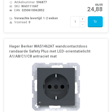
Artikelnummer:
596877
46,95
SKU:
WAS1110AT
24,88
EAN:
3250610062852
Verwachte levertijd: 1-2 weken
Voorraad:
0
Hager Berker WAS1462AT wandcontactdoos
randaarde Safety Plus met LED-orientatielicht
A1/A8/C1/C8 antraciet mat