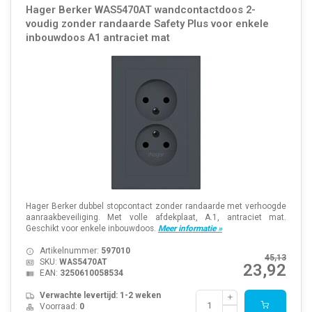
Hager Berker WAS5470AT wandcontactdoos 2-
voudig zonder randaarde Safety Plus voor enkele
inbouwdoos A1 antraciet mat
Hager Berker dubbel stopcontact zonder randaarde met verhoogde
aanraakbeveiliging. Met volle afdekplaat, A.1, antraciet mat.
Geschikt voor enkele inbouwdoos.
Meer informatie »
Artikelnummer:
597010
45,13
SKU:
WAS5470AT
23,92
EAN:
3250610058534
Verwachte levertijd: 1-2 weken
Voorraad:
0