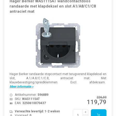
Hager Berker WAS1115AT wandcontactdoos
randaarde met klapdeksel en slot A1/A8/C1/C8
antraciet mat
Hager Berker randaarde stopcontact met terugverend klapdeksel en
slot, A.1/A.8/C.1/C.8, antraciet mat. Met
klauwbevestiging/spreidklemmen. Excl. afdekraam.
Meer informatie »
Artikelnummer:
596889
226,03
SKU:
WAS1115AT
119,79
EAN:
3250610070437
Verwachte levertijd: 1-2 weken
Voorraad:
0