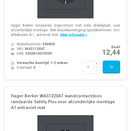
Hager Berker randaarde stopcontact met volle afdekplaat, voor
afzonderlijke montage. Met klauwbevestiging/spreidklemmen. Incl.
afdekraam A.1, antraciet mat.
Meer informatie »
Artikelnummer:
596895
23,47
SKU:
WAS1120AT
12,44
EAN:
3250610070550
Verwachte levertijd: 1-2 weken
Voorraad:
0
Hager Berker WAS1220AT wandcontactdoos
randaarde Safety Plus voor afzonderlijke montage
A1 antraciet mat