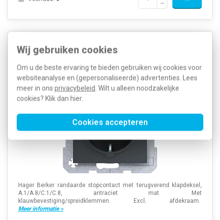
Hager Berker WAS1110AT wandcontactdoos
Wij gebruiken cookies
randaarde met terugverend klapdeksel A1/A8/C1/C8
antraciet mat
Om u de beste ervaring te bieden gebruiken wij cookies voor
websiteanalyse en (gepersonaliseerde) advertenties. Lees
meer in ons
privacybeleid
. Wilt u alleen noodzakelijke
cookies? Klik dan
hier
.
Cookies accepteren
Hager Berker randaarde stopcontact met terugverend klapdeksel,
A.1/A.8/C.1/C.8, antraciet mat. Met
klauwbevestiging/spreidklemmen. Excl. afdekraam.
Meer informatie »