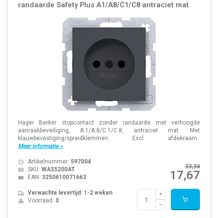
randaarde Safety Plus A1/A8/C1/C8 antraciet mat
Hager Berker stopcontact zonder randaarde met verhoogde
aanraakbeveiliging, A.1/A.8/C.1/C.8, antraciet mat. Met
klauwbevestiging/spreidklemmen. Excl. afdekraam.
Meer informatie »
Artikelnummer:
597004
33,34
SKU:
WAS5200AT
17,67
EAN:
3250610071663
Verwachte levertijd: 1-2 weken
Voorraad:
0