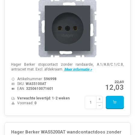
Hager Berker stopcontact zonder randaarde, A.1/A.8/C.1/C.8,
antraciet mat. Excl. afdekraam.
Meer informatie »
Artikelnummer:
596998
22,69
SKU:
WAS5100AT
12,03
EAN:
3250610071601
Verwachte levertijd: 1-2 weken
Voorraad:
0
Hager Berker WAS5200AT wandcontactdoos zonder