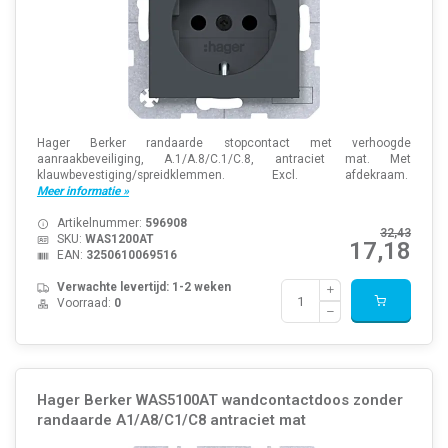
Hager Berker randaarde stopcontact met verhoogde
aanraakbeveiliging, A.1/A.8/C.1/C.8, antraciet mat. Met
klauwbevestiging/spreidklemmen. Excl. afdekraam.
Meer informatie »
Artikelnummer:
596908
32,43
SKU:
WAS1200AT
17,18
EAN:
3250610069516
Verwachte levertijd: 1-2 weken
Voorraad:
0
Hager Berker WAS5100AT wandcontactdoos zonder
randaarde A1/A8/C1/C8 antraciet mat