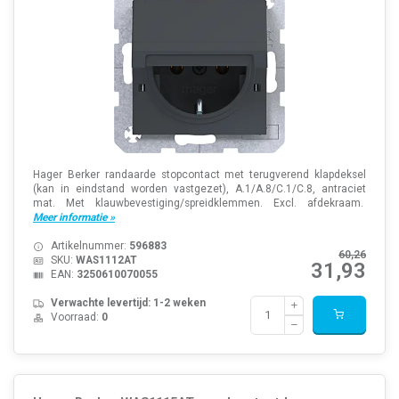
Hager Berker randaarde stopcontact met terugverend klapdeksel
(kan in eindstand worden vastgezet), A.1/A.8/C.1/C.8, antraciet
mat. Met klauwbevestiging/spreidklemmen. Excl. afdekraam.
Meer informatie »
Artikelnummer:
596883
60,26
SKU:
WAS1112AT
31,93
EAN:
3250610070055
Verwachte levertijd: 1-2 weken
Voorraad:
0