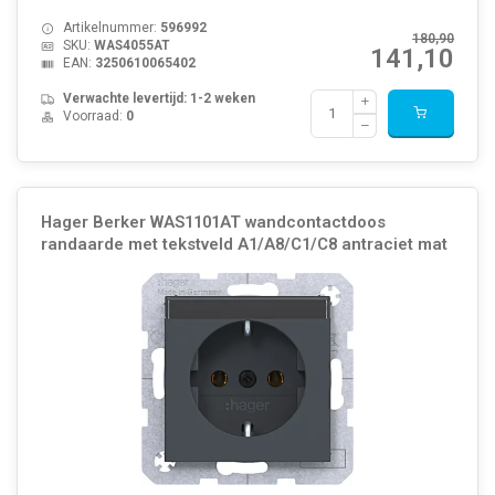
Artikelnummer:
596992
180,90
SKU:
WAS4055AT
141,10
EAN:
3250610065402
Verwachte levertijd: 1-2 weken
Voorraad:
0
Hager Berker WAS1101AT wandcontactdoos
randaarde met tekstveld A1/A8/C1/C8 antraciet mat