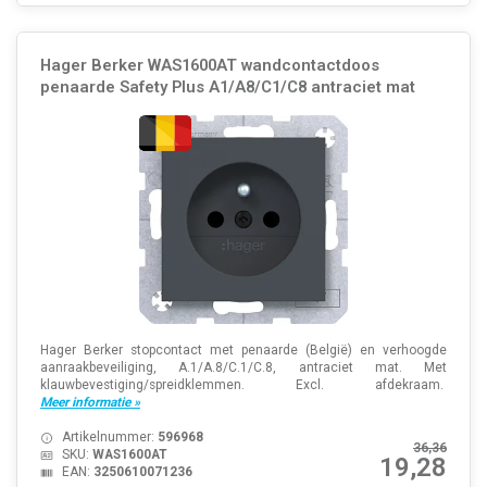
Hager Berker WAS1600AT wandcontactdoos
penaarde Safety Plus A1/A8/C1/C8 antraciet mat
Hager Berker stopcontact met penaarde (België) en verhoogde
aanraakbeveiliging, A.1/A.8/C.1/C.8, antraciet mat. Met
klauwbevestiging/spreidklemmen. Excl. afdekraam.
Meer informatie »
Artikelnummer:
596968
36,36
SKU:
WAS1600AT
19,28
EAN:
3250610071236