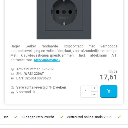
Hager Berker randaarde stopcontact met verhoogde
aanraakbeveiliging en volle afdekplaat, voor afzonderlijke montage.
Met klauwbevestiging/spreidklemmen. Incl. afdekraam A.1,
antraciet mat.
Meer informatie »
Artikelnummer:
596939
33,21
SKU:
WAS1220AT
17,61
EAN:
3250610070673
Verwachte levertijd: 1-2 weken
Voorraad:
0
30 dagen retourrecht
Vertrouwd online sinds 2006
Gratis verze