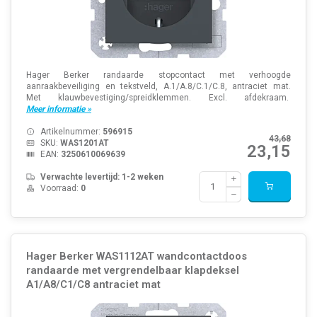
Hager Berker randaarde stopcontact met verhoogde
aanraakbeveiliging en tekstveld, A.1/A.8/C.1/C.8, antraciet mat.
Met klauwbevestiging/spreidklemmen. Excl. afdekraam.
Meer informatie »
Artikelnummer:
596915
43,68
SKU:
WAS1201AT
23,15
EAN:
3250610069639
Verwachte levertijd: 1-2 weken
Voorraad:
0
Hager Berker WAS1112AT wandcontactdoos
randaarde met vergrendelbaar klapdeksel
A1/A8/C1/C8 antraciet mat