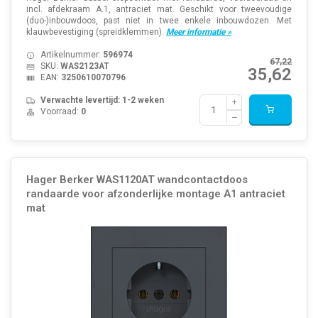
incl. afdekraam A.1, antraciet mat. Geschikt voor tweevoudige
(duo-)inbouwdoos, past niet in twee enkele inbouwdozen. Met
klauwbevestiging (spreidklemmen).
Meer informatie »
Artikelnummer:
596974
67,22
SKU:
WAS2123AT
35,62
EAN:
3250610070796
Verwachte levertijd: 1-2 weken
Voorraad:
0
Hager Berker WAS1120AT wandcontactdoos
randaarde voor afzonderlijke montage A1 antraciet
mat