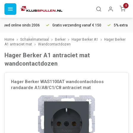
0
sinds 2006
Gratis verzending vanaf € 150
5% extra korting vanaf € 
Home
Schakelmateriaal
Berker
Hager Berker A1
Hager Berker
A1 antraciet mat
Wandcontactdozen
Hager Berker A1 antraciet mat
wandcontactdozen
Hager Berker WAS1100AT wandcontactdoos
randaarde A1/A8/C1/C8 antraciet mat