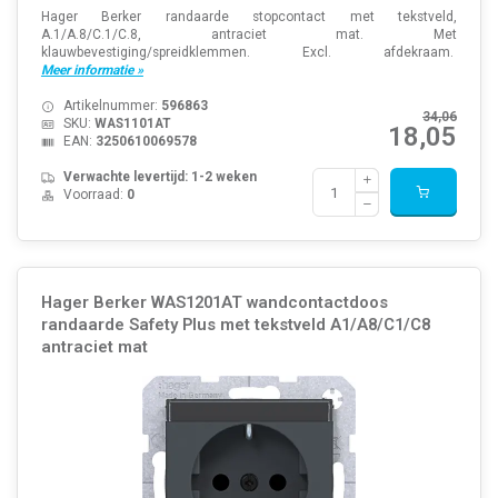
Hager Berker randaarde stopcontact met tekstveld,
A.1/A.8/C.1/C.8, antraciet mat. Met
klauwbevestiging/spreidklemmen. Excl. afdekraam.
Meer informatie »
Artikelnummer:
596863
34,06
SKU:
WAS1101AT
18,05
EAN:
3250610069578
Verwachte levertijd: 1-2 weken
Voorraad:
0
Hager Berker WAS1201AT wandcontactdoos
randaarde Safety Plus met tekstveld A1/A8/C1/C8
antraciet mat