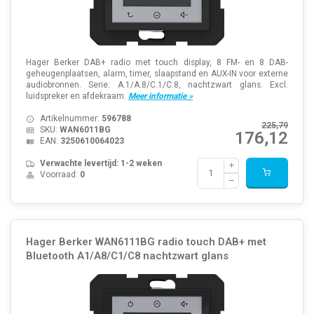
Hager Berker DAB+ radio met touch display, 8 FM- en 8 DAB-
geheugenplaatsen, alarm, timer, slaapstand en AUX-IN voor externe
audiobronnen. Serie: A.1/A.8/C.1/C.8, nachtzwart glans. Excl.
luidspreker en afdekraam.
Meer informatie »
Artikelnummer:
596788
225,79
SKU:
WAN6011BG
176,12
EAN:
3250610064023
Verwachte levertijd: 1-2 weken
Voorraad:
0
Hager Berker WAN6111BG radio touch DAB+ met
Bluetooth A1/A8/C1/C8 nachtzwart glans