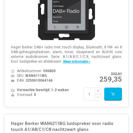
Hager Berker DAB+ radio met touch display, Bluetooth, 8 FM- en 8
DAB-geheugenplaatsen, alarm, timer, slaapstand en AUX-IN voor
externe audiobronnen. Serie: A.1/A.8/C.1/C.8, nachtzwart glans.
Excl. luidspreker en afdekraam.
Meer informatie »
Artikelnummer:
596800
332,51
SKU:
WAN6111BG
259,35
EAN:
3250610064146
Verwachte levertijd: 1-2 weken
Voorraad:
0
Hager Berker WAN6211BG luidspreker voor radio
touch A1/A8/C1/C8 nachtzwart glans