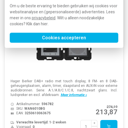
Om u de beste ervaring te bieden gebruiken wij cookies voor
Hager Berker WAN6010BG radio touch DAB+ met
websiteanalyse en (gepersonaliseerde) advertenties. Lees
luidspreker A1/A8/C1/C8 nachtzwart glans
meer in ons
privacybeleid
. Wilt u alleen noodzakelijke
cookies? Klik dan
hier
.
Cookies accepteren
Hager Berker DAB+ radio met touch display, 8 FM- en 8 DAB-
geheugenplaatsen, alarm, timer, slaapstand en AUX-IN voor externe
audiobronnen. Serie: A.1/A.8/C.1/C.8, nachtzwart glans. Incl.
luidspreker en excl. afdekraam.
Meer informatie »
Artikelnummer:
596782
274,19
SKU:
WAN6010BG
213,87
EAN:
3250610063675
Verwachte levertijd: 1-2 weken
Voorraad:
0