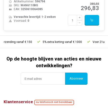
Artikelnummer:
596794
380,55
SKU:
WAN6110BG
296,83
EAN:
3250610064085
Verwachte levertijd: 1-2 weken
Voorraad:
0
erzending vanaf € 150
5% extra korting vanaf € 1000
Voor 21u best
Op de hoogte blijven van acties en nieuwe
ontwikkelingen?
Abonneer
Klantenservice
nu telefonisch niet bereikbaar