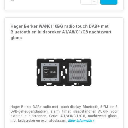
Hager Berker WAN6110BG radio touch DAB+ met
Bluetooth en luidspreker A1/A8/C1/C8 nachtzwart
glans
Hager Berker DAB+ radio met touch display, Bluetooth, 8 FM- en 8
DAB-geheugenplaatsen, alarm, timer, slaapstand en AUX-IN voor
externe audiobronnen. Serie: A.1/A.8/C.1/C.8, nachtzwart glans.
Incl. luidspreker en excl. afdekraam.
Meer informatie »