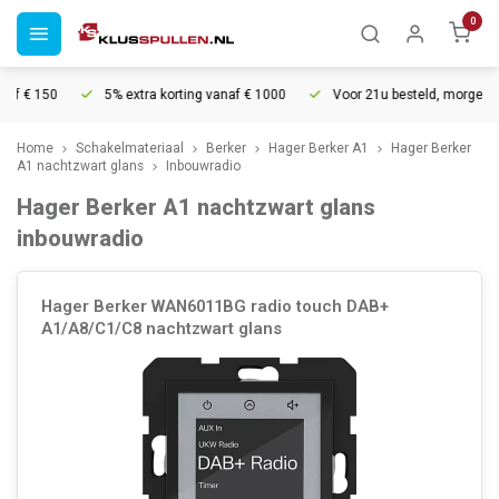
0
 € 150
5% extra korting vanaf € 1000
Voor 21u besteld, morgen in h
Home
Schakelmateriaal
Berker
Hager Berker A1
Hager Berker
A1 nachtzwart glans
Inbouwradio
Hager Berker A1 nachtzwart glans
inbouwradio
Hager Berker WAN6011BG radio touch DAB+
A1/A8/C1/C8 nachtzwart glans