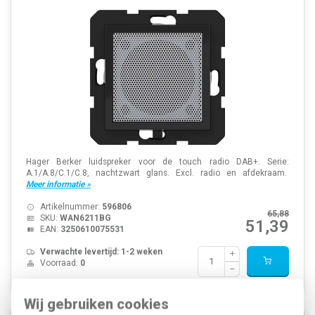
Hager Berker luidspreker voor de touch radio DAB+. Serie:
A.1/A.8/C.1/C.8, nachtzwart glans. Excl. radio en afdekraam.
Meer informatie »
Artikelnummer:
596806
65,88
SKU:
WAN6211BG
51,39
EAN:
3250610075531
Verwachte levertijd: 1-2 weken
Voorraad:
0
Wij gebruiken cookies