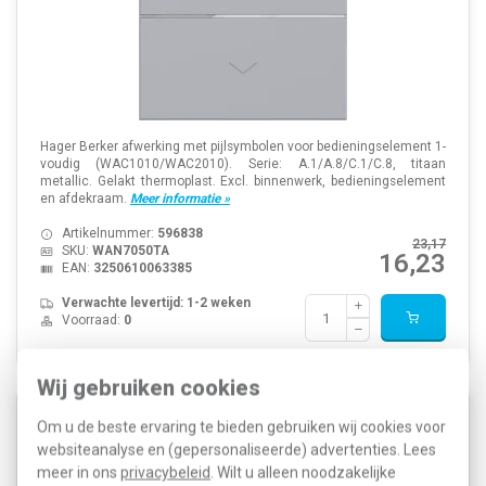
Hager Berker afwerking met pijlsymbolen voor bedieningselement 1-
voudig (WAC1010/WAC2010). Serie: A.1/A.8/C.1/C.8, titaan
metallic. Gelakt thermoplast. Excl. binnenwerk, bedieningselement
en afdekraam.
Meer informatie »
Artikelnummer:
596838
23,17
SKU:
WAN7050TA
16,23
EAN:
3250610063385
Verwachte levertijd: 1-2 weken
Voorraad:
0
Wij gebruiken cookies
Hager Berker WAN7010TA knop met controlevenster
Om u de beste ervaring te bieden gebruiken wij cookies voor
voor bedieningselement 1-voudig A1/A8/C1/C8
websiteanalyse en (gepersonaliseerde) advertenties. Lees
titaan
meer in ons
privacybeleid
. Wilt u alleen noodzakelijke