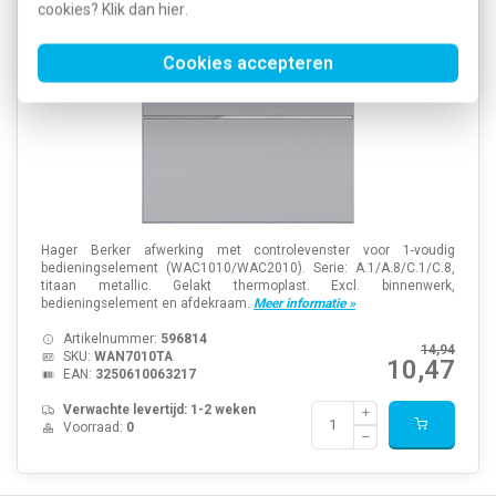
cookies? Klik dan
hier
.
Cookies accepteren
Hager Berker afwerking met controlevenster voor 1-voudig
bedieningselement (WAC1010/WAC2010). Serie: A.1/A.8/C.1/C.8,
titaan metallic. Gelakt thermoplast. Excl. binnenwerk,
bedieningselement en afdekraam.
Meer informatie »
Artikelnummer:
596814
14,94
SKU:
WAN7010TA
10,47
EAN:
3250610063217
Verwachte levertijd: 1-2 weken
Voorraad:
0