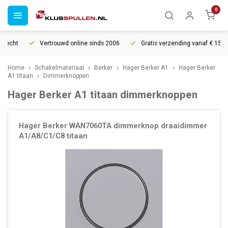
0
recht
Vertrouwd online sinds 2006
Gratis verzending vanaf € 150
Home
Schakelmateriaal
Berker
Hager Berker A1
Hager Berker
A1 titaan
Dimmerknoppen
Hager Berker A1 titaan dimmerknoppen
Hager Berker WAN7060TA dimmerknop draaidimmer
A1/A8/C1/C8 titaan