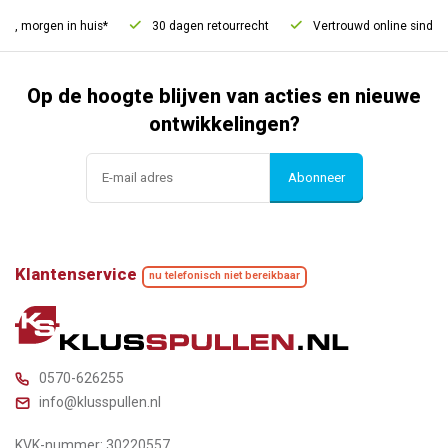
d, morgen in huis*
30 dagen retourrecht
Vertrouwd online sinds 2
Op de hoogte blijven van acties en nieuwe
ontwikkelingen?
Abonneer
Klantenservice
nu telefonisch niet bereikbaar
0570-626255
info@klusspullen.nl
KVK-nummer: 30220557