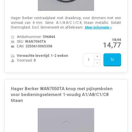
Hager Berker centraalplaat met draaiknop, voor dimmers met een
asmaat van 4 mm. Serie: A.1/A.8/C.1/C.8, titaan metallic. Gelakt
thermoplast. Excl. binnenwerk en afdekraam.
Meer informatie »
Artikelnummer:
596844
18,94
SKU:
WAN7060TA
14,77
EAN:
3250610065358
Verwachte levertijd: 1-2 weken
Voorraad:
0
Hager Berker WAN7050TA knop met pijlsymbolen
voor bedieningselement 1-voudig A1/A8/C1/C8
titaan