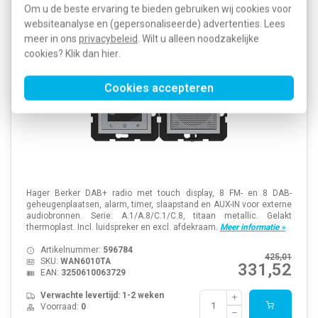
Hager Berker WAN6010TA radio touch DAB+ met
Om u de beste ervaring te bieden gebruiken wij cookies voor
luidspreker A1/A8/C1/C8 titaan
websiteanalyse en (gepersonaliseerde) advertenties. Lees
meer in ons
privacybeleid
. Wilt u alleen noodzakelijke
cookies? Klik dan
hier
.
Cookies accepteren
Hager Berker DAB+ radio met touch display, 8 FM- en 8 DAB-
geheugenplaatsen, alarm, timer, slaapstand en AUX-IN voor externe
audiobronnen. Serie: A.1/A.8/C.1/C.8, titaan metallic. Gelakt
thermoplast. Incl. luidspreker en excl. afdekraam.
Meer informatie »
Artikelnummer:
596784
425,01
SKU:
WAN6010TA
331,52
EAN:
3250610063729
Verwachte levertijd: 1-2 weken
Voorraad:
0