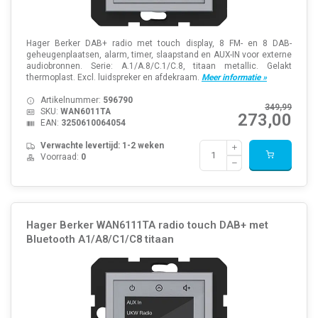
Hager Berker DAB+ radio met touch display, 8 FM- en 8 DAB-
geheugenplaatsen, alarm, timer, slaapstand en AUX-IN voor externe
audiobronnen. Serie: A.1/A.8/C.1/C.8, titaan metallic. Gelakt
thermoplast. Excl. luidspreker en afdekraam.
Meer informatie »
Artikelnummer:
596790
349,99
SKU:
WAN6011TA
273,00
EAN:
3250610064054
Verwachte levertijd: 1-2 weken
Voorraad:
0
Hager Berker WAN6111TA radio touch DAB+ met
Bluetooth A1/A8/C1/C8 titaan