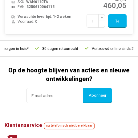
589,81
SKU:
WAN6110TA
460,05
EAN:
3250610064115
Verwachte levertijd: 1-2 weken
Voorraad:
0
orgen in huis*
30 dagen retourrecht
Vertrouwd online sinds 2006
Op de hoogte blijven van acties en nieuwe
ontwikkelingen?
Abonneer
Klantenservice
nu telefonisch niet bereikbaar