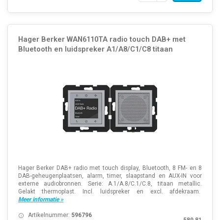
Hager Berker WAN6110TA radio touch DAB+ met
Bluetooth en luidspreker A1/A8/C1/C8 titaan
Hager Berker DAB+ radio met touch display, Bluetooth, 8 FM- en 8
DAB-geheugenplaatsen, alarm, timer, slaapstand en AUX-IN voor
externe audiobronnen. Serie: A.1/A.8/C.1/C.8, titaan metallic.
Gelakt thermoplast. Incl. luidspreker en excl. afdekraam.
Meer informatie »
Artikelnummer:
596796