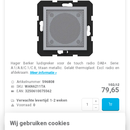
Hager Berker luidspreker voor de touch radio DAB+. Serie:
A.1/A.8/C.1/C.8, titaan metallic. Gelakt thermoplast. Excl. radio en
afdekraam.
Meer informatie »
Artikelnummer:
596808
102,12
SKU:
WAN6211TA
79,65
EAN:
3250610075562
Verwachte levertijd: 1-2 weken
Voorraad:
0
Wij gebruiken cookies