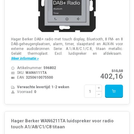
Hager Berker DAB+ radio met touch display, Bluetooth, 8 FM- en 8
DAB-geheugenplaatsen, alarm, timer, slaapstand en AUX-IN voor
externe audiobronnen. Serie: A.1/A.8/C.1/C.8, titaan metallic.
Gelakt thermoplast. Excl. luidspreker en afdekraam.
Meer informatie »
Artikelnummer:
596802
515,58
SKU:
WAN6111TA
402,16
EAN:
3250610075500
Verwachte levertijd: 1-2 weken
Voorraad:
0
Hager Berker WAN6211TA luidspreker voor radio
touch A1/A8/C1/C8 titaan