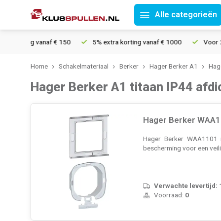
Alle categorieën
rzending vanaf € 150
5% extra korting vanaf € 1000
Voor 21u 
Home
Schakelmateriaal
Berker
Hager Berker A1
Hage
Hager Berker A1 titaan IP44 afdi
Hager Berker WAA11
Hager Berker WAA1101 is
bescherming voor een veilig
Verwachte levertijd:
Voorraad:
0