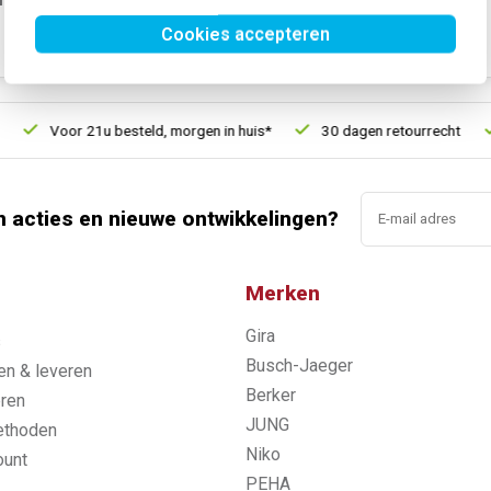
SKU:
WAA1103
Cookies accepteren
EAN:
3250610074374
Voor 21u besteld, morgen in huis*
30 dagen retourrecht
n acties en nieuwe ontwikkelingen?
Merken
Gira
s
Busch-Jaeger
n & leveren
Berker
ren
JUNG
ethoden
Niko
ount
PEHA