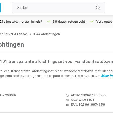
besteld, morgen in huis*
30 dagen retourrecht
Vertrouwd onli
r Berker A1 titaan
IP44 afdichtingen
chtingen
01 transparante afdichtingsset voor wandcontactdozen/
 een transparante afdichtingsset voor wandcontactdozen met klapdeks
e installatie in vochtige ruimtes en past binnen A.1, A.8, C.1 en C.8.
Meer in
 1-2 weken
Artikelnummer:
596292
SKU:
WAA1101
EAN:
3250610074350