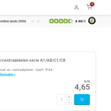
0
4.60
/
5
ne sinds 2006
Gratis verzending vanaf € 150
5% extra kortin
centraaldelen serie A1/A8/C1/C8
el en centraalplaten. Geeft IP44-
formatie »
8,76
4,65