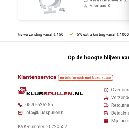
Voorraad:
0
Gratis verzending vanaf € 150
5% extra korting vanaf € 1000
Op de hoogte blijven va
Klantenservice
nu telefonisch niet bereikbaar
Over on
Verzende
0570-626255
Retourne
info@klusspullen.nl
Betaalm
Mijn acc
KVK-nummer: 30220557