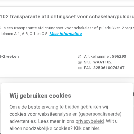
02 transparante afdichtingsset voor schakelaar/pulsdr
s een transparante afdichtingsset voor schakelaar of pulsdrukker. Zorgt v
 binnen A.1, A.8, C.1 en C.8.
Meer informatie »
 1-2 weken
Artikelnummer:
596293
SKU:
WAA1102
EAN:
3250610074367
03 transparante afdichtingsset voor sleutelschakelaar/
Wij gebruiken cookies
en transparante afdichtingsset voor sleutelschakelaar/impulsdrukker. Voor
Om u de beste ervaring te bieden gebruiken wij
binnen A.1, A.8, C.1 en C.8.
Meer informatie »
cookies voor websiteanalyse en (gepersonaliseerde)
advertenties. Lees meer in ons
privacybeleid
. Wilt u
alleen noodzakelijke cookies? Klik dan
hier
.
 1-2 weken
Artikelnummer:
596294