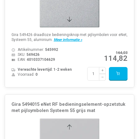
Gira 549426 draadloze bedieningsknop met pijlsymbolen voor eNet,
Systeem 55, aluminium.
Meer informatie »
Artikelnummer:
545992
164,03
SKU:
549426
114,82
EAN:
4010337104629
Verwachte levertijd: 1-2 weken
Voorraad:
0
Gira 5494015 eNet RF bedieningselement-opzetstuk
met pijlsymbolen Systeem 55 grijs mat