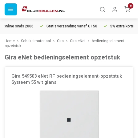
0
s 2006
Gratis verzending vanaf € 150
5% extra korting vanaf € 1000
Home
Schakelmateriaal
Gira
Gira eNet
bedieningselement
opzetstuk
Gira eNet bedieningselement opzetstuk
Gira 549503 eNet RF bedieningselement-opzetstuk
Systeem 55 wit glans