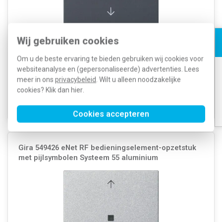
Gira 549428 draadloze bedieningsknop met pijlsymbolen voor eNet,
Wij gebruiken cookies
Systeem 55, antraciet mat.
Meer informatie »
Om u de beste ervaring te bieden gebruiken wij cookies voor
Artikelnummer:
545990
159,36
SKU:
549428
websiteanalyse en (gepersonaliseerde) advertenties. Lees
111,55
EAN:
4010337104636
meer in ons
privacybeleid
. Wilt u alleen noodzakelijke
cookies? Klik dan
hier
.
Verwachte levertijd: 1-2 weken
Voorraad:
0
Cookies accepteren
Gira 549426 eNet RF bedieningselement-opzetstuk
met pijlsymbolen Systeem 55 aluminium