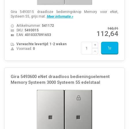
Gira 5493015 draadloze bedieningsknop Memory voor eNet,
Systeem 55, grijs mat.
Meer informatie »
Artikelnummer:
541172
160,91
SKU:
5493015
112,64
EAN:
4010337091653
Verwachte levertijd: 1-2 weken
Voorraad:
0
Gira 5493600 eNet draadloos bedieningselement
Memory Systeem 3000 Systeem 55 edelstaal