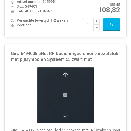
Artikelnummer:
545995
155,45
SKU:
549401
108,82
EAN:
4010337104667
Verwachte levertijd: 1-2 weken
Voorraad:
0
Gira 5494005 eNet RF bedieningselement-opzetstuk
met pijlsymbolen Systeem 55 zwart mat
Gira 5494005 draadloze bedieningsknop met pijlsymbolen voor