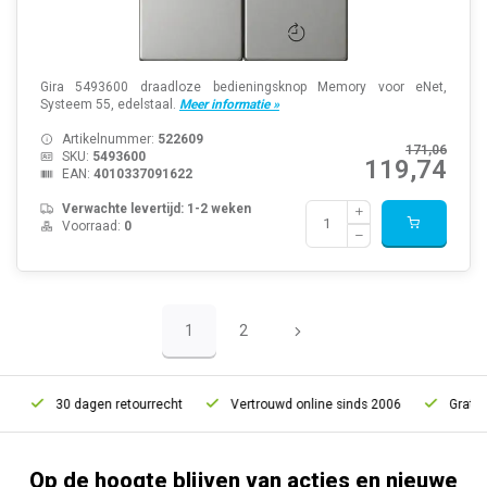
Gira 5493600 draadloze bedieningsknop Memory voor eNet,
Systeem 55, edelstaal.
Meer informatie »
Artikelnummer:
522609
171,06
SKU:
5493600
119,74
EAN:
4010337091622
Verwachte levertijd: 1-2 weken
Voorraad:
0
1
2
0 dagen retourrecht
Vertrouwd online sinds 2006
Gratis verzendin
Op de hoogte blijven van acties en nieuwe