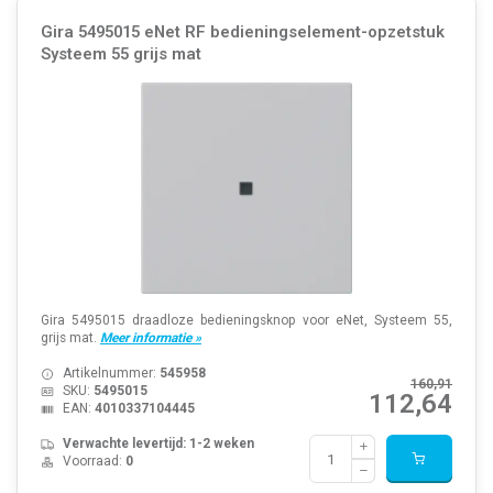
Gira 5495015 eNet RF bedieningselement-opzetstuk
Systeem 55 grijs mat
Gira 5495015 draadloze bedieningsknop voor eNet, Systeem 55,
grijs mat.
Meer informatie »
Artikelnummer:
545958
160,91
SKU:
5495015
112,64
EAN:
4010337104445
Verwachte levertijd: 1-2 weken
Voorraad:
0