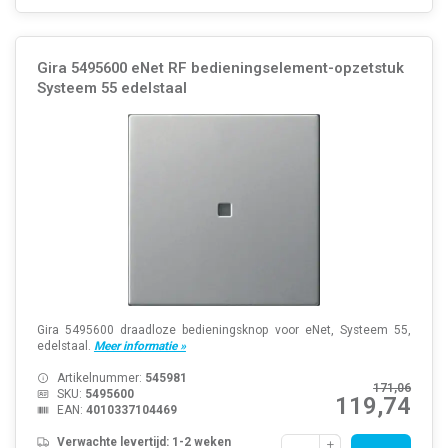
Gira 5495600 eNet RF bedieningselement-opzetstuk
Systeem 55 edelstaal
Gira 5495600 draadloze bedieningsknop voor eNet, Systeem 55,
edelstaal.
Meer informatie »
Artikelnummer:
545981
171,06
SKU:
5495600
119,74
EAN:
4010337104469
Verwachte levertijd: 1-2 weken