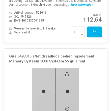
afdekking: Ja Materiaalkwaliteit: Thermoplast Materiaal: Kunststof
Aantal toetsen: 1 Geschikt voor toepassing...
Meer informatie »
Artikelnummer:
522616
160,91
SKU:
549326
112,64
EAN:
4010337091615
Verwachte levertijd: 1-2 weken
Voorraad:
0
Gira 5493015 eNet draadloos bedieningselement
Memory Systeem 3000 Systeem 55 grijs mat