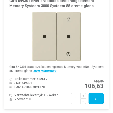
Gira 549301 eNet draadloos bedieningselement
Memory Systeem 3000 Systeem 55 creme glans
Gira 549301draadloze bedieningsknop Memory voor eNet, Systeem
55, creme glans.
Meer informatie »
Artikelnummer:
522619
152,31
SKU:
549301
106,63
EAN:
4010337091578
Verwachte levertijd: 1-2 weken
Voorraad:
0