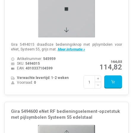
Gira 5494015 draadloze bedieningsknop met pijlsymbolen voor
eNet, Systeem 55, grijs mat.
Meer informatie »
Artikelnummer:
545959
164,03
SKU:
5494015
114,82
EAN:
4010337104599
Verwachte levertijd: 1-2 weken
Voorraad:
0
Gira 5494600 eNet RF bedieningselement-opzetstuk
met pijlsymbolen Systeem 55 edelstaal