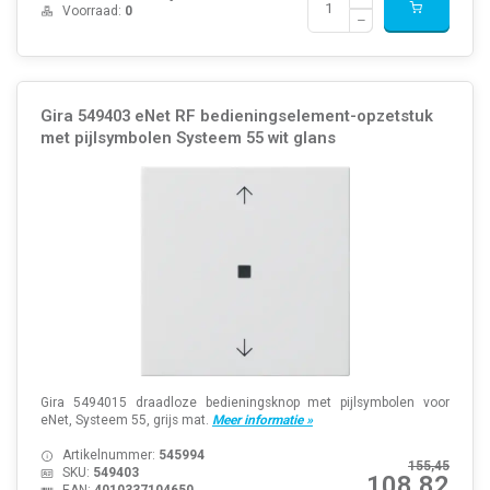
Voorraad:
0
Gira 549403 eNet RF bedieningselement-opzetstuk
met pijlsymbolen Systeem 55 wit glans
Gira 5494015 draadloze bedieningsknop met pijlsymbolen voor
eNet, Systeem 55, grijs mat.
Meer informatie »
Artikelnummer:
545994
155,45
SKU:
549403
108,82
EAN:
4010337104650