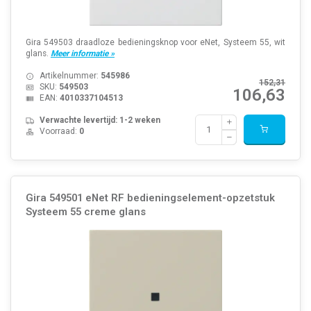
Gira 549503 draadloze bedieningsknop voor eNet, Systeem 55, wit
glans.
Meer informatie »
Artikelnummer:
545986
152,31
SKU:
549503
106,63
EAN:
4010337104513
Verwachte levertijd: 1-2 weken
Voorraad:
0
Gira 549501 eNet RF bedieningselement-opzetstuk
Systeem 55 creme glans