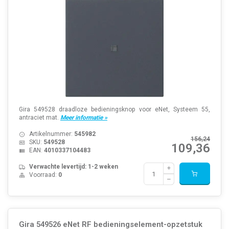
Gira 549528 draadloze bedieningsknop voor eNet, Systeem 55,
antraciet mat.
Meer informatie »
Artikelnummer:
545982
156,24
SKU:
549528
109,36
EAN:
4010337104483
Verwachte levertijd: 1-2 weken
Voorraad:
0
Gira 549526 eNet RF bedieningselement-opzetstuk