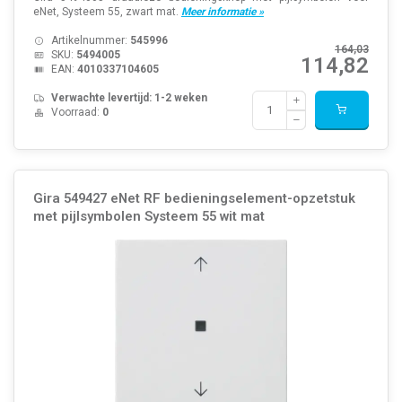
eNet, Systeem 55, zwart mat.
Meer informatie »
Artikelnummer:
545996
164,03
SKU:
5494005
114,82
EAN:
4010337104605
Verwachte levertijd: 1-2 weken
Voorraad:
0
Gira 549427 eNet RF bedieningselement-opzetstuk
met pijlsymbolen Systeem 55 wit mat