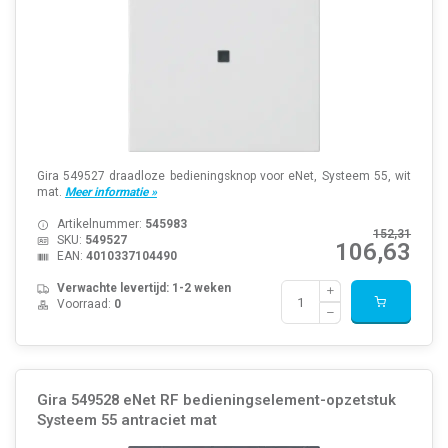
Gira 549527 draadloze bedieningsknop voor eNet, Systeem 55, wit
mat.
Meer informatie »
Artikelnummer:
545983
152,31
SKU:
549527
106,63
EAN:
4010337104490
Verwachte levertijd: 1-2 weken
Voorraad:
0
Gira 549528 eNet RF bedieningselement-opzetstuk
Systeem 55 antraciet mat