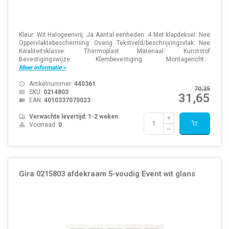
Kleur: Wit Halogeenvrij: Ja Aantal eenheden: 4 Met klapdeksel: Nee
Oppervlaktebescherming: Overig Tekstveld/beschrijvingsvlak: Nee
Kwaliteitsklasse: Thermoplast Materiaal: Kunststof
Bevestigingswijze: Klembevestiging Montagericht...
Meer informatie »
Artikelnummer:
440361
70,35
SKU:
0214803
31,65
EAN:
4010337070023
Verwachte levertijd: 1-2 weken
Voorraad:
0
Gira 0215803 afdekraam 5-voudig Event wit glans