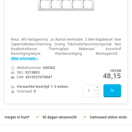
Kleur: Wit Halogeenvrij: Ja Aantal eenheden: 5 Met klapdeksel: Nee
Oppervlaktebescherming: Overig Tekstveld/beschrijvingsvlak: Nee
Kwaliteitsklasse: Thermoplast Materiaal: Kunststof
Bevestigingswijze: Klembevestiging Montagericht...
Meer informatie »
Artikelnummer:
440362
107,00
SKU:
0215803
48,15
EAN:
4010337070047
Verwachte levertijd: 1-2 weken
Voorraad:
0
morgen in huis*
30 dagen retourrecht
Vertrouwd online sinds 2006