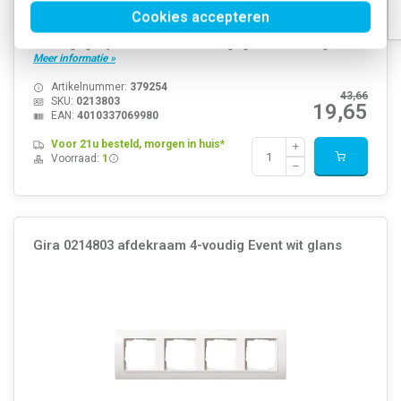
Kleur: Wit Halogeenvrij: Ja Aantal eenheden: 3 Met klapdeksel: Nee
Cookies accepteren
Oppervlaktebescherming: Overig Tekstveld/beschrijvingsvlak: Nee
Kwaliteitsklasse: Thermoplast Materiaal: Kunststof
Bevestigingswijze: Klembevestiging Montagericht...
Meer informatie »
Artikelnummer:
379254
43,66
SKU:
0213803
19,65
EAN:
4010337069980
Voor 21u besteld, morgen in huis*
Voorraad:
1
Gira 0214803 afdekraam 4-voudig Event wit glans