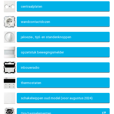
centraalplaten
wandcontactdozen
jaloezie-, tijd- en standenknoppen
opzetstuk bewegingsmelder
inbouwradio
thermostaten
schakelwippen oud model (voor augustus 2024)
Gira basiselementen