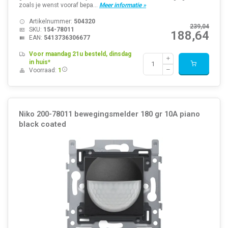
zoals je wenst vooraf bepa...
Meer informatie »
Artikelnummer:
504320
239,04
SKU:
154-78011
188,64
EAN:
5413736306677
Voor maandag 21u besteld, dinsdag
in huis*
Voorraad:
1
Niko 200-78011 bewegingsmelder 180 gr 10A piano
black coated