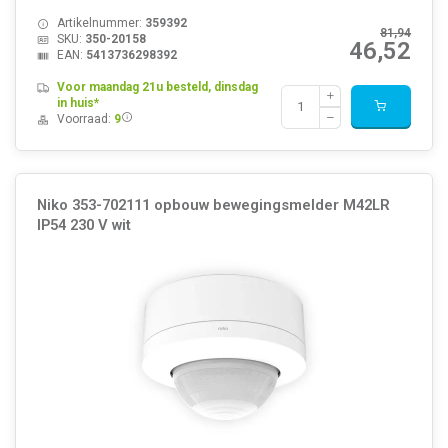
Artikelnummer:
359392
81,94
SKU:
350-20158
46,52
EAN:
5413736298392
Voor maandag 21u besteld, dinsdag
in huis*
Voorraad:
9
Niko 353-702111 opbouw bewegingsmelder M42LR
IP54 230 V wit