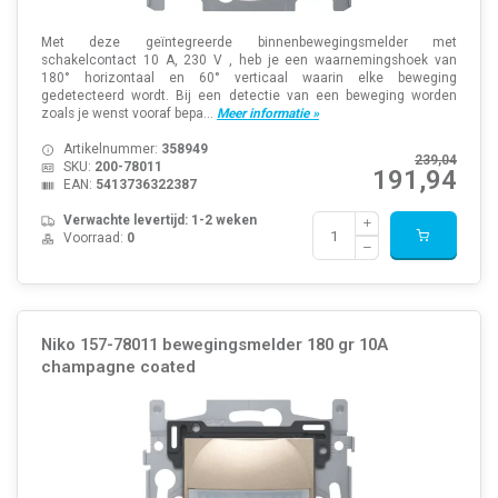
Met deze geïntegreerde binnenbewegingsmelder met
schakelcontact 10 A, 230 V , heb je een waarnemingshoek van
180° horizontaal en 60° verticaal waarin elke beweging
gedetecteerd wordt. Bij een detectie van een beweging worden
zoals je wenst vooraf bepa...
Meer informatie »
Artikelnummer:
358949
239,04
SKU:
200-78011
191,94
EAN:
5413736322387
Verwachte levertijd: 1-2 weken
Voorraad:
0
Niko 157-78011 bewegingsmelder 180 gr 10A
champagne coated