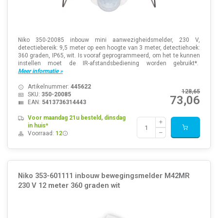
Niko 350-20085 inbouw mini aanwezigheidsmelder, 230 V,
detectiebereik: 9,5 meter op een hoogte van 3 meter, detectiehoek:
360 graden, IP65, wit. Is vooraf geprogrammeerd, om het te kunnen
instellen moet de IR-afstandsbediening worden gebruikt*.
Meer informatie »
Artikelnummer:
445622
128,65
SKU:
350-20085
73,06
EAN:
5413736314443
Voor maandag 21u besteld, dinsdag
in huis*
Voorraad:
12
Niko 353-601111 inbouw bewegingsmelder M42MR
230 V 12 meter 360 graden wit