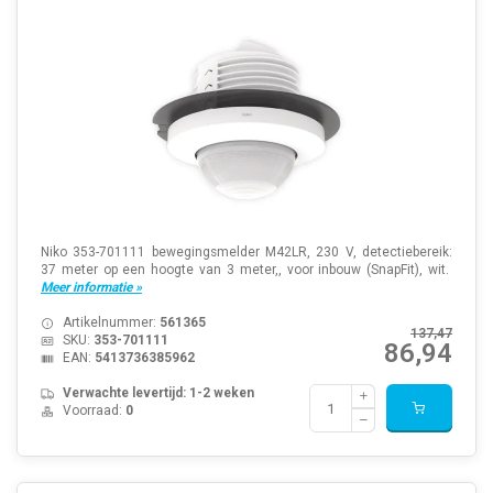
Niko 353-701111 bewegingsmelder M42LR, 230 V, detectiebereik:
37 meter op een hoogte van 3 meter,, voor inbouw (SnapFit), wit.
Meer informatie »
Artikelnummer:
561365
137,47
SKU:
353-701111
86,94
EAN:
5413736385962
Verwachte levertijd: 1-2 weken
Voorraad:
0