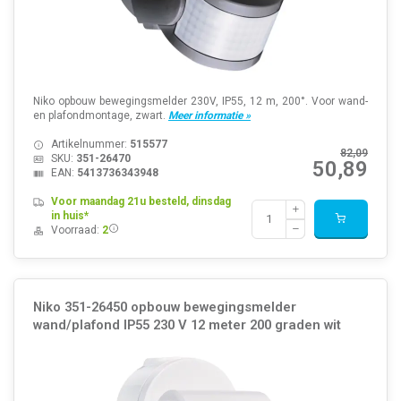
Niko opbouw bewegingsmelder 230V, IP55, 12 m, 200°. Voor wand-
en plafondmontage, zwart.
Meer informatie »
Artikelnummer:
515577
82,09
SKU:
351-26470
50,89
EAN:
5413736343948
Voor maandag 21u besteld, dinsdag
in huis*
Voorraad:
2
Niko 351-26450 opbouw bewegingsmelder
wand/plafond IP55 230 V 12 meter 200 graden wit