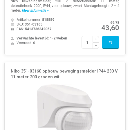
Niko bewegingsmelder, 230 V, detectiebereik: 11 meter,
detectiehoek: 200°, IP44, voor opbouw, zwart. Montagehoogte: 2 – 4
meter.
Meer informatie »
Artikelnummer:
515559
69,78
SKU:
351-03165
43,60
EAN:
5413736342057
Verwachte levertijd: 1-2 weken
Voorraad:
0
Niko 351-03160 opbouw bewegingsmelder IP44 230 V
11 meter 200 graden wit