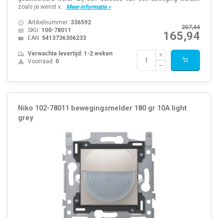
zoals je wenst v...
Meer informatie »
Artikelnummer:
336592
207,44
SKU:
100-78011
165,94
EAN:
5413736306233
Verwachte levertijd: 1-2 weken
Voorraad:
0
Niko 102-78011 bewegingsmelder 180 gr 10A light
grey