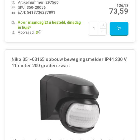
Artikelnummer:
297560
126,13
SKU:
350-20056
73,59
EAN:
5413736287891
Voor maandag 21u besteld, dinsdag
in huis*
Voorraad:
3
Niko 351-03165 opbouw bewegingsmelder IP44 230 V
11 meter 200 graden zwart