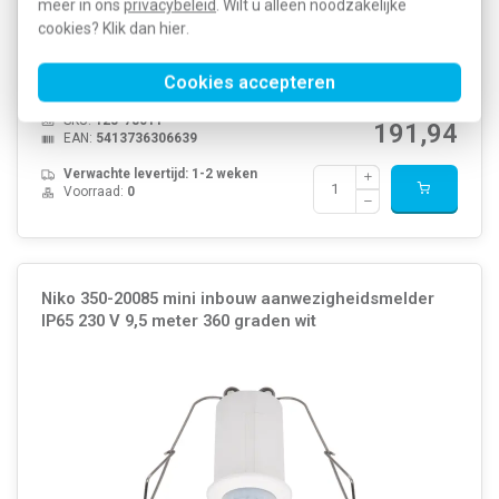
meer in ons
privacybeleid
. Wilt u alleen noodzakelijke
schakelcontact 10 A, 230 V , heb je een waarnemingshoek van
cookies? Klik dan
hier
.
180° horizontaal en 60° verticaal waarin elke beweging
gedetecteerd wordt. Bij een detectie van een beweging worden
zoals je wenst vooraf bepa...
Meer informatie »
Cookies accepteren
Artikelnummer:
445665
239,04
SKU:
123-78011
191,94
EAN:
5413736306639
Verwachte levertijd: 1-2 weken
Voorraad:
0
Niko 350-20085 mini inbouw aanwezigheidsmelder
IP65 230 V 9,5 meter 360 graden wit