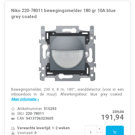
Niko 220-78011 bewegingsmelder 180 gr 10A blue
grey coated
Bewegingsmelder, 230 V, 8 m, 180°, wanddetector (voor in een
inbouwdoos in de muur). Afwerkingskleur: blue grey coated.
Meer informatie »
Artikelnummer:
515293
239,04
SKU:
220-78011
191,94
EAN:
5413736323605
Verwachte levertijd: 1-2 weken
Voorraad:
0