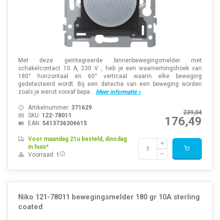
Met deze geïntegreerde binnenbewegingsmelder met
schakelcontact 10 A, 230 V , heb je een waarnemingshoek van
180° horizontaal en 60° verticaal waarin elke beweging
gedetecteerd wordt. Bij een detectie van een beweging worden
zoals je wenst vooraf bepa...
Meer informatie »
Artikelnummer:
371629
239,04
SKU:
122-78011
176,49
EAN:
5413736306615
Voor maandag 21u besteld, dinsdag
in huis*
Voorraad:
1
Niko 121-78011 bewegingsmelder 180 gr 10A sterling
coated