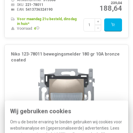
239,04
SKU:
221-78011
188,64
EAN:
5413736324190
Voor maandag 21u besteld, dinsdag
in huis*
Voorraad:
4
Niko 123-78011 bewegingsmelder 180 gr 10A bronze
coated
Wij gebruiken cookies
Om u de beste ervaring te bieden gebruiken wij cookies voor
websiteanalyse en (gepersonaliseerde) advertenties. Lees
Met deze geïntegreerde binnenbewegingsmelder met