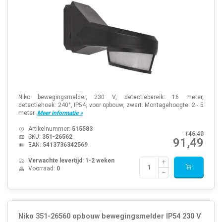
Niko bewegingsmelder, 230 V, detectiebereik: 16 meter,
detectiehoek: 240°, IP54, voor opbouw, zwart. Montagehoogte: 2 - 5
meter.
Meer informatie »
Artikelnummer:
515583
146,40
SKU:
351-26562
91,49
EAN:
5413736342569
Verwachte levertijd: 1-2 weken
Voorraad:
0
Niko 351-26560 opbouw bewegingsmelder IP54 230 V