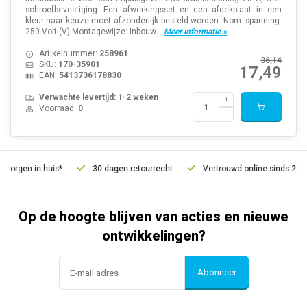
schroefbevestiging. Een afwerkingsset en een afdekplaat in een
kleur naar keuze moet afzonderlijk besteld worden. Nom. spanning:
250 Volt (V) Montagewijze: Inbouw...
Meer informatie »
Artikelnummer:
258961
36,14
SKU:
170-35901
17,49
EAN:
5413736178830
Verwachte levertijd: 1-2 weken
Voorraad:
0
orgen in huis*
30 dagen retourrecht
Vertrouwd online sinds 2006
Op de hoogte blijven van acties en nieuwe
ontwikkelingen?
Abonneer