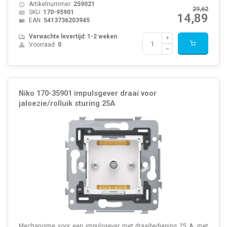
Artikelnummer:
259021
29,62
SKU:
170-95901
14,89
EAN:
5413736203945
Verwachte levertijd: 1-2 weken
Voorraad:
0
Niko 170-35901 impulsgever draai voor
jaloezie/rolluik sturing 25A
Mechanisme voor een impulsgever met draaibediening 25 A, met