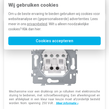
Verwachte levertijd: 1-2 weken
Wij gebruiken cookies
Voorraad:
0
Om u de beste ervaring te bieden gebruiken wij cookies voor
websiteanalyse en (gepersonaliseerde) advertenties. Lees
meer in ons
privacybeleid
. Wilt u alleen noodzakelijke
Niko 170-95901 jaloezie impulsdrukker 1-polig
cookies? Klik dan
hier
.
schroefklemmen
Cookies accepteren
Mechanisme voor een drukknop om je rolluiken met elektronische
sturing te bedienen, met schroefbevestiging. Een afwerkingsset en
een afdekplaat in een kleur naar keuze moet afzonderlijk besteld
worden. Nom. spanning: 250 Volt...
Meer informatie »