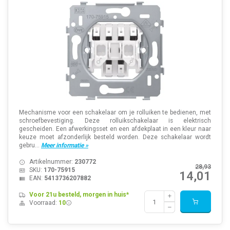
Mechanisme voor een schakelaar om je rolluiken te bedienen, met
schroefbevestiging. Deze rolluikschakelaar is elektrisch
gescheiden. Een afwerkingsset en een afdekplaat in een kleur naar
keuze moet afzonderlijk besteld worden. Deze schakelaar wordt
gebru...
Meer informatie »
Artikelnummer:
230772
28,93
SKU:
170-75915
14,01
EAN:
5413736207882
Voor 21u besteld, morgen in huis*
Voorraad:
10