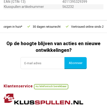
EAN (GTIN-13)
4011395329399
Klusspullen artikelnummer
562232
morgen in huis*
30 dagen retourrecht
Vertrouwd online sinds 2006
Op de hoogte blijven van acties en nieuwe
ontwikkelingen?
Abonneer
Klantenservice
nu telefonisch bereikbaar