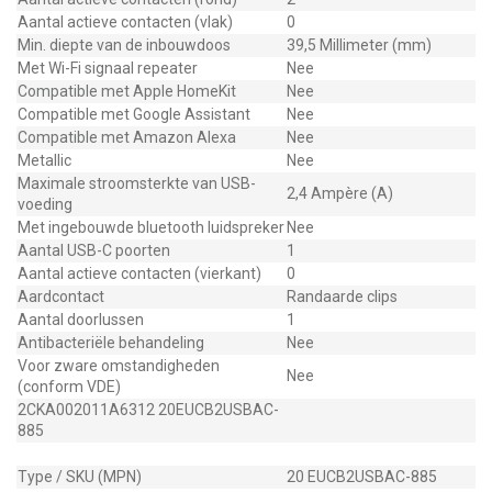
Aantal actieve contacten (vlak)
0
Min. diepte van de inbouwdoos
39,5 Millimeter (mm)
Met Wi-Fi signaal repeater
Nee
Compatible met Apple HomeKit
Nee
Compatible met Google Assistant
Nee
Compatible met Amazon Alexa
Nee
Metallic
Nee
Maximale stroomsterkte van USB-
2,4 Ampère (A)
voeding
Met ingebouwde bluetooth luidspreker
Nee
Aantal USB-C poorten
1
Aantal actieve contacten (vierkant)
0
Aardcontact
Randaarde clips
Aantal doorlussen
1
Antibacteriële behandeling
Nee
Voor zware omstandigheden
Nee
(conform VDE)
2CKA002011A6312 20EUCB2USBAC-
885
Type / SKU (MPN)
20 EUCB2USBAC-885