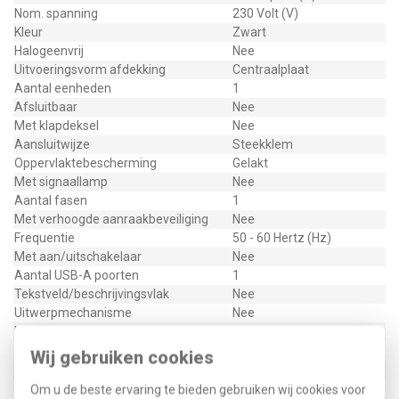
Nom. spanning
230 Volt (V)
Kleur
Zwart
Halogeenvrij
Nee
Uitvoeringsvorm afdekking
Centraalplaat
Aantal eenheden
1
Afsluitbaar
Nee
Met klapdeksel
Nee
Aansluitwijze
Steekklem
Oppervlaktebescherming
Gelakt
Met signaallamp
Nee
Aantal fasen
1
Met verhoogde aanraakbeveiliging
Nee
Frequentie
50 - 60 Hertz (Hz)
Met aan/uitschakelaar
Nee
Aantal USB-A poorten
1
Tekstveld/beschrijvingsvlak
Nee
Uitwerpmechanisme
Nee
Kwaliteitsklasse
Thermoplast
Stekkerstand gedraaid
Nee
Wij gebruiken cookies
Overspanningsbeveiliging
Nee
Foutstroombeveiliging
Nee
Om u de beste ervaring te bieden gebruiken wij cookies voor