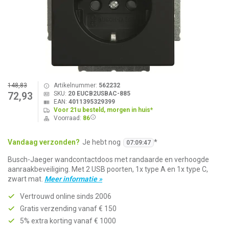
148,83
Artikelnummer:
562232
SKU:
20 EUCB2USBAC-885
72,93
EAN:
4011395329399
Voor 21u besteld, morgen in huis*
Voorraad:
86
Vandaag verzonden?
Je hebt nog
*
07
:
09
:
47
Busch-Jaeger wandcontactdoos met randaarde en verhoogde
aanraakbeveiliging. Met 2 USB poorten, 1x type A en 1x type C,
zwart mat.
Meer informatie »
Vertrouwd online sinds 2006
Gratis verzending vanaf € 150
5% extra korting vanaf € 1000