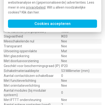
Speciale voeding
Overig
websiteanalyse en (gepersonaliseerde) advertenties. Lees
Geïsoleerde montage
Ja
meer in ons
privacybeleid
. Wilt u alleen noodzakelijke
Materiaal
Kunststof
cookies? Klik dan
hier
.
Nom. foutstroom
0 Milliampère (mA)
Bevestigingswijze
Klauw-/schroefbevestiging
Cookies accepteren
Opdruk/indicatie
Geen
RAL-nummer (vergelijkbaar)
9005
Slagvastheid
IK03
Meeschakelende nul
Nee
Transparant
Nee
Uitvoering oppervlakte
Mat
Met glaszekering
Nee
Met doorlusvoorziening
Nee
Geschikt voor beschermingsgraad (IP)
IP20
Schakelmateriaaldiepte
53 Millimeter (mm)
Aantal contactdozen schakelbaar
0
Met functieverlichting
Nee
Met oriëntatieverlichting
Nee
Aantal modules (bij modulair
0
systeem)
Met IFTTT ondersteuning
Nee
Aantal actieve contacten (rond)
2