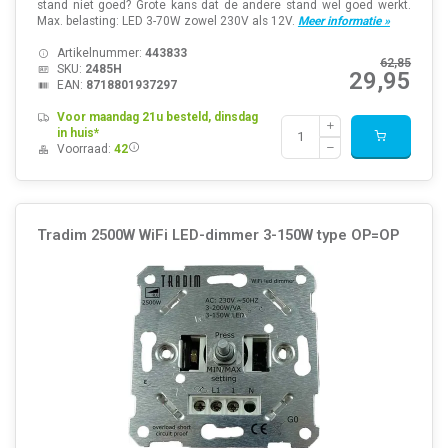
stand niet goed? Grote kans dat de andere stand wel goed werkt.
Max. belasting: LED 3-70W zowel 230V als 12V.
Meer informatie »
Artikelnummer:
443833
62,85
SKU:
2485H
29,95
EAN:
8718801937297
Voor maandag 21u besteld, dinsdag
in huis*
Voorraad:
42
Tradim 2500W WiFi LED-dimmer 3-150W type OP=OP