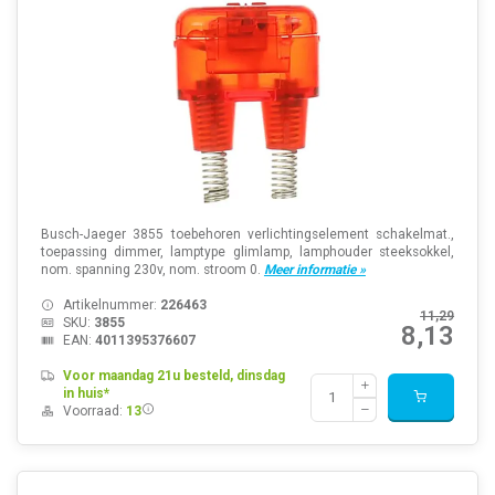
Busch-Jaeger 3855 toebehoren verlichtingselement schakelmat.,
toepassing dimmer, lamptype glimlamp, lamphouder steeksokkel,
nom. spanning 230v, nom. stroom 0.
Meer informatie »
Artikelnummer:
226463
11,29
SKU:
3855
8,13
EAN:
4011395376607
Voor maandag 21u besteld, dinsdag
in huis*
Voorraad:
13