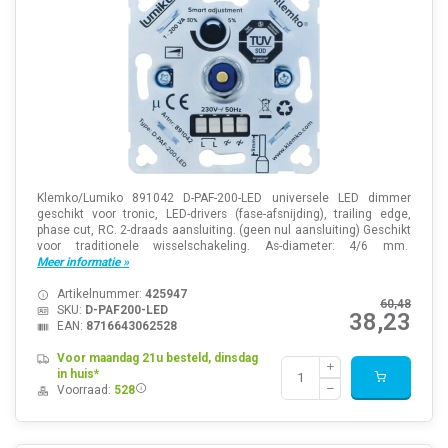
Klemko/Lumiko 891042 D-PAF-200-LED universele LED dimmer
geschikt voor tronic, LED-drivers (fase-afsnijding), trailing edge,
phase cut, RC. 2-draads aansluiting. (geen nul aansluiting) Geschikt
voor traditionele wisselschakeling. As-diameter: 4/6 mm.
Meer informatie »
Artikelnummer:
425947
60,48
SKU:
D-PAF200-LED
38,23
EAN:
8716643062528
Voor maandag 21u besteld, dinsdag
in huis*
Voorraad:
528