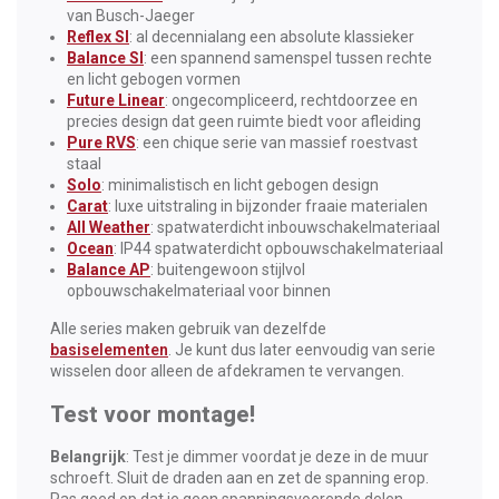
van Busch-Jaeger
Reflex SI
: al decennialang een absolute klassieker
Balance SI
: een spannend samenspel tussen rechte
en licht gebogen vormen
Future Linear
: ongecompliceerd, rechtdoorzee en
precies design dat geen ruimte biedt voor afleiding
Pure RVS
: een chique serie van massief roestvast
staal
Solo
: minimalistisch en licht gebogen design
Carat
: luxe uitstraling in bijzonder fraaie materialen
All Weather
: spatwaterdicht inbouwschakelmateriaal
Ocean
: IP44 spatwaterdicht opbouwschakelmateriaal
Balance AP
: buitengewoon stijlvol
opbouwschakelmateriaal voor binnen
Alle series maken gebruik van dezelfde
basiselementen
. Je kunt dus later eenvoudig van serie
wisselen door alleen de afdekramen te vervangen.
Test voor montage!
Belangrijk
: Test je dimmer voordat je deze in de muur
schroeft. Sluit de draden aan en zet de spanning erop.
Pas goed op dat je geen spanningsvoerende delen