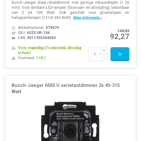
Busch-Jaeger draai-/drukdimmer met geringe inbouwdiepte (< 20
mm). Voor dimbare LED-lampen (fase-aan- en afsnijding), belastbaar
van 2 tot 100 Watt. Ook geschikt voor gloeilampen en
halogeenlampen (10 tot 360 Watt).
Meer informatie »
Artikelnummer:
579679
148,83
SKU:
6523 UR-104
92,27
EAN:
4011395344064
Voor maandag 21u besteld, dinsdag
in huis*
Voorraad:
110
Busch-Jaeger 6565 U serietastdimmer 2x 45-315
Watt