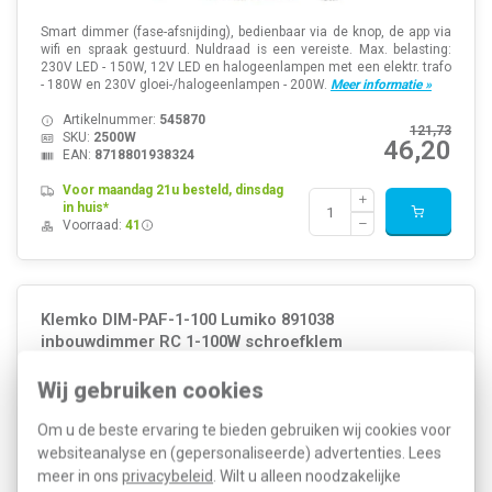
Smart dimmer (fase-afsnijding), bedienbaar via de knop, de app via
wifi en spraak gestuurd. Nuldraad is een vereiste. Max. belasting:
230V LED - 150W, 12V LED en halogeenlampen met een elektr. trafo
- 180W en 230V gloei-/halogeenlampen - 200W.
Meer informatie »
Artikelnummer:
545870
121,73
SKU:
2500W
46,20
EAN:
8718801938324
Voor maandag 21u besteld, dinsdag
in huis*
Voorraad:
41
Klemko DIM-PAF-1-100 Lumiko 891038
inbouwdimmer RC 1-100W schroefklem
Wij gebruiken cookies
Om u de beste ervaring te bieden gebruiken wij cookies voor
websiteanalyse en (gepersonaliseerde) advertenties. Lees
meer in ons
privacybeleid
. Wilt u alleen noodzakelijke