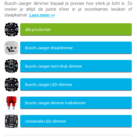
Busch-Jaeger dimmer bepaal je precies hoe sterk je licht is. Zo
creëer je altijd de juiste sfeer in je woonkamer, keuken of
slaapkamer.
Lees meer
>>
alle producten
Busch-Jaeger draaidimmer
Busch-Jaeger tast/druk dimmer
Busch-Jaeger LED-dimmer
Busch-Jaeger dimmer toebehoren
Universele LED-dimmer