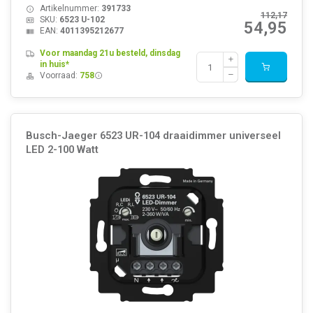
Artikelnummer:
391733
112,17
SKU:
6523 U-102
54,95
EAN:
4011395212677
Voor maandag 21u besteld, dinsdag
in huis*
Voorraad:
758
Busch-Jaeger 6523 UR-104 draaidimmer universeel
LED 2-100 Watt