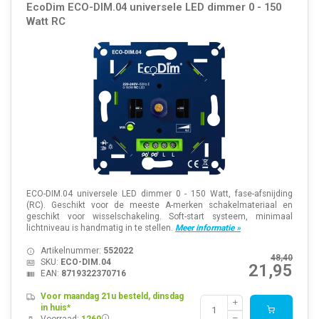
EcoDim ECO-DIM.04 universele LED dimmer 0 - 150
Watt RC
ECO-DIM.04 universele LED dimmer 0 - 150 Watt, fase-afsnijding
(RC). Geschikt voor de meeste A-merken schakelmateriaal en
geschikt voor wisselschakeling. Soft-start systeem, minimaal
lichtniveau is handmatig in te stellen.
Meer informatie »
Artikelnummer:
552022
48,40
SKU:
ECO-DIM.04
21,95
EAN:
8719322370716
Voor maandag 21u besteld, dinsdag
in huis*
Voorraad:
1260