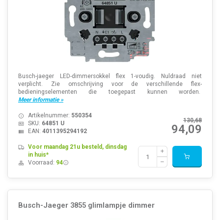
Busch-jaeger LED-dimmersokkel flex 1-voudig. Nuldraad niet
verplicht. Zie omschrijving voor de verschillende flex-
bedieningselementen die toegepast kunnen worden.
Meer informatie »
Artikelnummer:
550354
130,68
SKU:
64851 U
94,09
EAN:
4011395294192
Voor maandag 21u besteld, dinsdag
in huis*
Voorraad:
94
Busch-Jaeger 3855 glimlampje dimmer