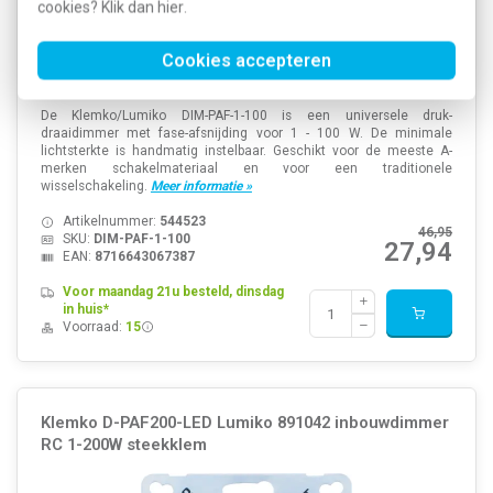
cookies? Klik dan
hier
.
Cookies accepteren
De Klemko/Lumiko DIM-PAF-1-100 is een universele druk-
draaidimmer met fase-afsnijding voor 1 - 100 W. De minimale
lichtsterkte is handmatig instelbaar. Geschikt voor de meeste A-
merken schakelmateriaal en voor een traditionele
wisselschakeling.
Meer informatie »
Artikelnummer:
544523
46,95
SKU:
DIM-PAF-1-100
27,94
EAN:
8716643067387
Voor maandag 21u besteld, dinsdag
in huis*
Voorraad:
15
Klemko D-PAF200-LED Lumiko 891042 inbouwdimmer
RC 1-200W steekklem