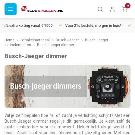
0
rting vanaf € 1000
Voor 21u besteld, morgen in huis*
30 dagen reto
Home
Schakelmateriaal
Busch-Jaeger
Busch-Jaeger
basiselementen
Busch-Jaeger dimmer
Busch-Jaeger dimmer
Wil je zelf bepalen hoe fel of zacht je verlichting schijnt? Met een
Busch-Jaeger dimmer regel je dit gemakkelijk. Je kiest zelf de
juiste lichtsterkte voor elk moment. Helder licht als je werkt of
leest. Zacht licht voor een filmavond of gezellig diner. Met een