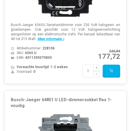
Busch-Jaeger 6565U Serietastdimmer voor 230 Volt halogeen- en
gloeilampen. Ook geschikt voor 12 Volt halogeenverlichting
aangesloten op een elektronische trafo. Per kanaal belastbaar van
40 tot 315 Watt.
Meer informatie »
Artikelnummer:
228106
246,84
SKU:
6565 U
177,72
EAN:
4011395075845
Verwachte levertijd: 1-2 weken
Voorraad:
0
Busch-Jaeger 64851 U LED-dimmersokkel flex 1-
voudig